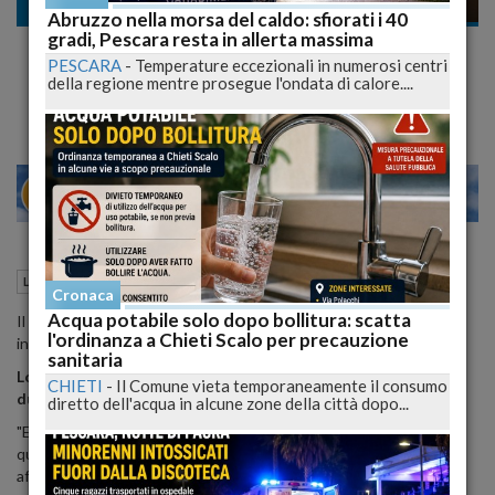
Lavoro
Abruzzo nella morsa del caldo: sfiorati i 40
gradi, Pescara resta in allerta massima
Pensioni: Fornero, restituzione
PESCARA
-
Temperature eccezionali in numerosi centri
quattordicesime sale da 24 a 36 mesi
della regione mentre prosegue l'ondata di calore....
24
28
MILANO
10 Ottobre 2012
17:51
Lavoro
Cronaca
Acqua potabile solo dopo bollitura: scatta
Il periodo di dilazione per la restituzione delle 14esime mensilita'
l'ordinanza a Chieti Scalo per precauzione
indebitamente erogate dall'Inps "sale da 24 mesi a 36 mesi".
sanitaria
Lo ha detto il ministro delle Politiche sociali, Elsa Fornero,
CHIETI
-
Il Comune vieta temporaneamente il consumo
durante un'audizione al Senato.
diretto dell'acqua in alcune zone della città dopo...
"E' una piccola ma credo buona notizia per molte persone per cui
questa differenza di 12 mesi rappresenta qualcosa", ha poi
affermato conversando con i cronisti.