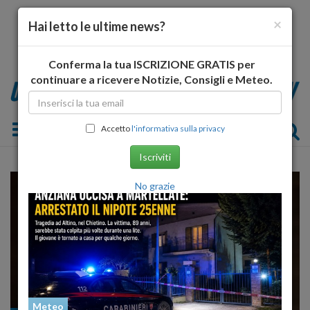
×
Hai letto le ultime news?
Conferma la tua ISCRIZIONE GRATIS per
continuare a ricevere Notizie, Consigli e Meteo.
Toggle navigation
Accetto
l'informativa sulla privacy
Iscriviti
No grazie
Meteo