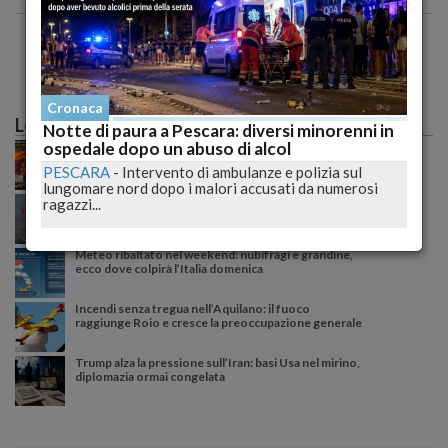
Cronaca
Le più lette
Notte di paura a Pescara: diversi minorenni in
ospedale dopo un abuso di alcol
Caldo record sull'Italia: il peggio deve ancora
arrivare, poi una possibile svolta meteo
PESCARA
-
Intervento di ambulanze e polizia sul
lungomare nord dopo i malori accusati da numerosi
Incendio tra Lucoli e Roio, massima allerta: continua
ragazzi...
il monitoraggio senza sosta delle autorità
Meteo ribaltato nel weekend: nubifragi e grandine,
ecco dove colpirà l’Italia domenica
Incendi senza tregua nell’Aquilano: il fuoco
raggiunge Roio e cresce la preoccupazione generale
Trump alza la pressione sull’Iran: basi Usa nel mirino,
diplomazia ormai congelata