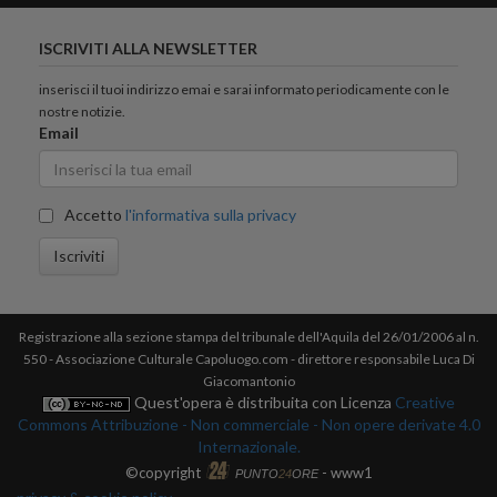
ISCRIVITI ALLA NEWSLETTER
inserisci il tuoi indirizzo emai e sarai informato periodicamente con le
nostre notizie.
Email
Accetto
l'informativa sulla privacy
Iscriviti
Registrazione alla sezione stampa del tribunale dell'Aquila del 26/01/2006 al n.
550 - Associazione Culturale Capoluogo.com - direttore responsabile Luca Di
Giacomantonio
Quest'opera è distribuita con Licenza
Creative
Commons Attribuzione - Non commerciale - Non opere derivate 4.0
Internazionale.
©copyright
- www1
PUNTO
24
ORE