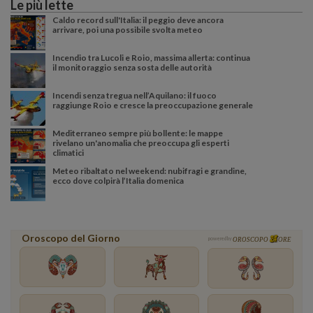
Le più lette
Caldo record sull'Italia: il peggio deve ancora
arrivare, poi una possibile svolta meteo
Incendio tra Lucoli e Roio, massima allerta: continua
il monitoraggio senza sosta delle autorità
Incendi senza tregua nell’Aquilano: il fuoco
raggiunge Roio e cresce la preoccupazione generale
Mediterraneo sempre più bollente: le mappe
rivelano un'anomalia che preoccupa gli esperti
climatici
Meteo ribaltato nel weekend: nubifragi e grandine,
ecco dove colpirà l’Italia domenica
Oroscopo del Giorno
powered by
OROSCOPO
ORE