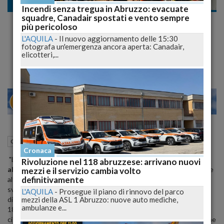
Cronaca
Incendi senza tregua in Abruzzo: evacuate
squadre, Canadair spostati e vento sempre
Pescara: il Comune al fianco delle
più pericoloso
associazioni in sit-in e fiaccolata sul caso
L'AQUILA
-
Il nuovo aggiornamento delle 15:30
fotografa un'emergenza ancora aperta: Canadair,
"cementificio"
elicotteri,...
22
27
MILANO
03 Ottobre 2012
19:39
Cronaca
Pescara (PE)
Cronaca
"L'amministrazione comunale di Pescara sara' presente al
sit-in e
Rivoluzione nel 118 abruzzese: arrivano nuovi
alla fiaccolata
promossi con le Associazioni ambientaliste e con le
mezzi e il servizio cambia volto
definitivamente
altre amministrazioni comunali sul 'caso' del cementificio, e che si
svolgeranno rispettivamente nella mattina di giovedi' 11 ottobre
L'AQUILA
-
Prosegue il piano di rinnovo del parco
mezzi della ASL 1 Abruzzo: nuove auto mediche,
dinanzi alla Asl e per la sera di sabato 13 ottobre a partire dalle
ambulanze e...
18.Oggi e' ufficialmente partita la campagna di informazione della
citta' che invitiamo a partecipare in massa a una manifestazione che