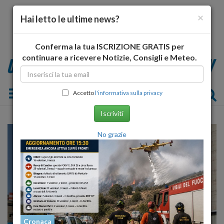
×
Hai letto le ultime news?
Conferma la tua ISCRIZIONE GRATIS per
continuare a ricevere Notizie, Consigli e Meteo.
Toggle navigation
Accetto
l'informativa sulla privacy
Iscriviti
No grazie
Cronaca