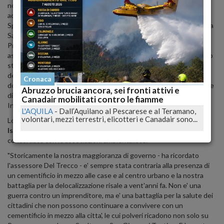
non riguarda solo un quartiere, ma tutto il territorio del capoluogo
adriatico, oltre che i comuni vicini, come San Giovanni Teatino e
Spoltore. Subito dopo, intanto, convochero' un nuovo tavolo con la
Sacci Spa, alla presenza anche della Regione Abruzzo, della
Provincia, della Asl, dell'Arta e delle stesse Associazioni per
ascoltare le intenzioni della proprieta' circa la delocalizzazione dello
stabilimento dalla nostra citta', mentre restiamo ancora in attesa
dell'esito della conferenza dei servizi e dei pareri degli altri enti,
Cronaca
dopo quello non favorevole gia' espresso formalmente dal Comune
Abruzzo brucia ancora, sei fronti attivi e
di Pescara in merito alla richiesta di rinnovo dell'Autorizzazione
Canadair mobilitati contro le fiamme
Integrata Ambientale".
L'AQUILA
-
Dall’Aquilano al Pescarese e al Teramano,
volontari, mezzi terrestri, elicotteri e Canadair sono...
Lo ha detto l'assessore all'Ambiente del Comune di Pescara
Isabella Del Trecco
ufficializzando le date delle due iniziative
concordate con le associazioni ambientaliste.
"Storicamente la nostra maggioranza di governo - ha ricordato
l'assessore Del Trecco - e' sempre stata contraria alla presenza di
un cementificio in mezzo alle case e al centro urbano e la nostra
battaglia per la delocalizzazione risale a vent'anni fa. Non e' una
guerra contro un imprenditore, ma e' una battaglia per la salute dei
cittadini che non possono continuare a convivere con un
cementificio in mezzo alla citta', le cui polveri ricadono non solo su