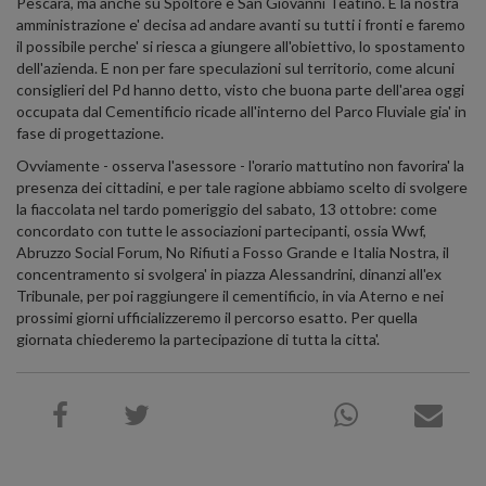
Pescara, ma anche su Spoltore e San Giovanni Teatino. E la nostra
amministrazione e' decisa ad andare avanti su tutti i fronti e faremo
il possibile perche' si riesca a giungere all'obiettivo, lo spostamento
dell'azienda. E non per fare speculazioni sul territorio, come alcuni
consiglieri del Pd hanno detto, visto che buona parte dell'area oggi
occupata dal Cementificio ricade all'interno del Parco Fluviale gia' in
fase di progettazione.
Ovviamente - osserva l'asessore - l'orario mattutino non favorira' la
presenza dei cittadini, e per tale ragione abbiamo scelto di svolgere
la fiaccolata nel tardo pomeriggio del sabato, 13 ottobre: come
concordato con tutte le associazioni partecipanti, ossia Wwf,
Abruzzo Social Forum, No Rifiuti a Fosso Grande e Italia Nostra, il
concentramento si svolgera' in piazza Alessandrini, dinanzi all'ex
Tribunale, per poi raggiungere il cementificio, in via Aterno e nei
prossimi giorni ufficializzeremo il percorso esatto. Per quella
giornata chiederemo la partecipazione di tutta la citta'.