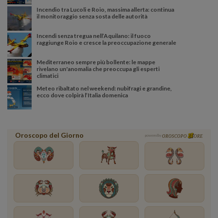
Incendio tra Lucoli e Roio, massima allerta: continua
il monitoraggio senza sosta delle autorità
Incendi senza tregua nell’Aquilano: il fuoco
raggiunge Roio e cresce la preoccupazione generale
Mediterraneo sempre più bollente: le mappe
rivelano un'anomalia che preoccupa gli esperti
climatici
Meteo ribaltato nel weekend: nubifragi e grandine,
ecco dove colpirà l’Italia domenica
Oroscopo del Giorno
powered by
OROSCOPO
ORE