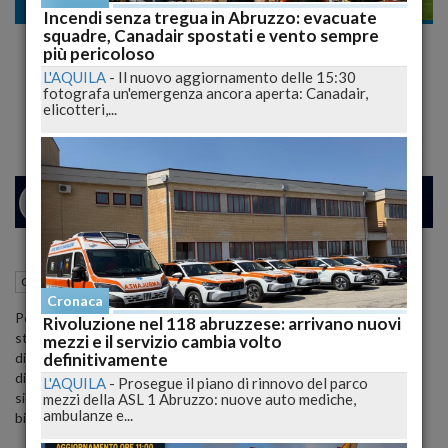
Cronaca nazionale
Incendi senza tregua in Abruzzo: evacuate
squadre, Canadair spostati e vento sempre
Pescara, inizia la missione rafforzamento:
più pericoloso
c'è Immobile sotto l'albero?
L'AQUILA
-
Il nuovo aggiornamento delle 15:30
fotografa un'emergenza ancora aperta: Canadair,
Il genoano potrebbe tornare a Pescara a gennaio
elicotteri,...
24
26
MILANO
10 Dicembre 2012
11:15
Cronaca nazionale
Pescara (PE)
Cronaca
Pescara-Genoa non è stata solo un bel punto di svolta nella
Rivoluzione nel 118 abruzzese: arrivano nuovi
stagione del Delfino: già, perchè oltre alla vittoria sulla formazione
mezzi e il servizio cambia volto
definitivamente
di Gigi Del Neri, che comunque dovrà essere arricchita da una
discreta continuità nei risultati, c'è da svelare un retroscena
L'AQUILA
-
Prosegue il piano di rinnovo del parco
sicuramente affascinante che farà battere forte il cuore dei tifosi
mezzi della ASL 1 Abruzzo: nuove auto mediche,
ambulanze e...
biancazzurri.