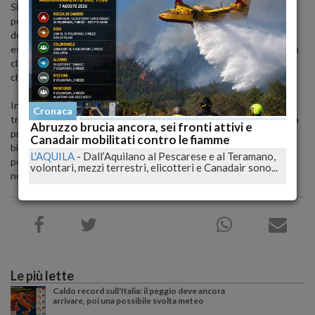
Sì, perchè proprio nel corso del match di ieri i biancazzurri hanno
pensato ad un eventuale ritorno di Ciro Immobile in Abruzzo: il re
dei bomber della scorsa serie Bwin (28 gol), infatti, non sembra
essere sicuro del proprio futuro a Genova e non è da escludere un
clamoroso ritorno dell'attaccante di Torre Annunziata nella città
che lo ha consacrato definitivamente.
Intanto, per un possibile arrivo, c'è una possibile partenza: si
Cronaca
tratterebbe di Ante Vukusic. Il giocatore, che ieri ha trovato la sua
Abruzzo brucia ancora, sei fronti attivi e
prima rete stagionale, sarebbe inseguito dal Wolfsburg:: tuttavia,
Canadair mobilitati contro le fiamme
bisognerà comunque aspettare il Natale prima che le trattative
L'AQUILA
-
Dall’Aquilano al Pescarese e al Teramano,
possano iniziare a decollare e chissà se sotto l'albero biancazzurro
volontari, mezzi terrestri, elicotteri e Canadair sono...
non ci sia un bel ciuffo biondo per il girone di ritorno...
Le più lette
Caldo record sull'Italia: il peggio deve ancora
arrivare, poi una possibile svolta meteo