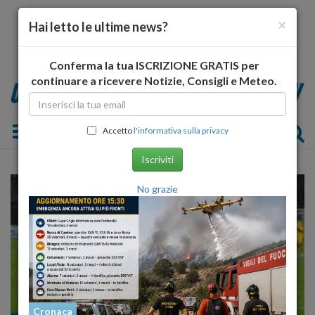
×
Hai letto le ultime news?
Conferma la tua ISCRIZIONE GRATIS per
continuare a ricevere Notizie, Consigli e Meteo.
Toggle navigation
Accetto
l'informativa sulla privacy
Iscriviti
No grazie
Cronaca