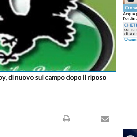
Cron
Acqua p
l'ordin
CHIET
consumo
città d
comm
by, di nuovo sul campo dopo il riposo