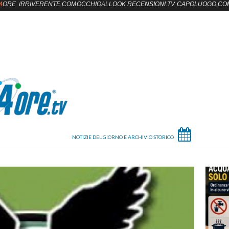
4
ORE
IRRIVERENTE.COM
OCCHIO
AL
LOOK
RECENSIONI.TV
CAPOLUOGO.CO