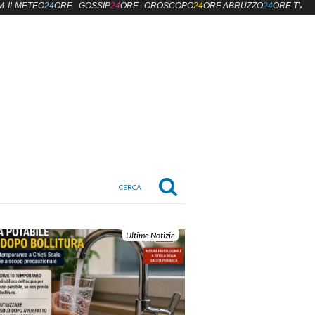
M
ILMETEO
24
ORE
GOSSIP
24
ORE
OROSCOPO
24
ORE
ABRUZZO
24
ORE.TV
Ultime Notizie