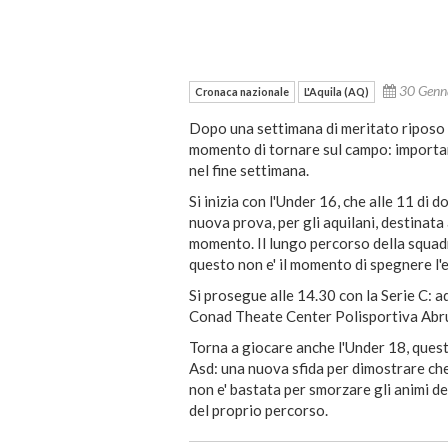
30 Genn
Cronaca nazionale
L'Aquila (AQ)
Dopo una settimana di meritato riposo p
momento di tornare sul campo: important
nel fine settimana.
Si inizia con l'Under 16, che alle 11 di
nuova prova, per gli aquilani, destinata
momento. Il lungo percorso della squadra
questo non e' il momento di spegnere l'
Si prosegue alle 14.30 con la Serie C: a
Conad Theate Center Polisportiva Abruzz
Torna a giocare anche l'Under 18, quest
Asd: una nuova sfida per dimostrare che
non e' bastata per smorzare gli animi d
del proprio percorso.