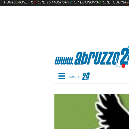
PUNTO
24
ORE
IL
24
ORE
TUTTOSPORT
24
ORE
ECONOMIA
24
ORE
CUCINA
2
Toggle navigation