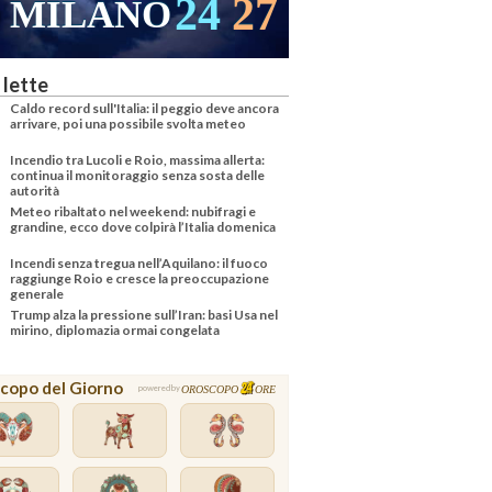
24
27
MILANO
 lette
Caldo record sull'Italia: il peggio deve ancora
arrivare, poi una possibile svolta meteo
Incendio tra Lucoli e Roio, massima allerta:
continua il monitoraggio senza sosta delle
autorità
Meteo ribaltato nel weekend: nubifragi e
grandine, ecco dove colpirà l’Italia domenica
Incendi senza tregua nell’Aquilano: il fuoco
raggiunge Roio e cresce la preoccupazione
generale
Trump alza la pressione sull’Iran: basi Usa nel
mirino, diplomazia ormai congelata
copo del Giorno
OROSCOPO
ORE
powered by