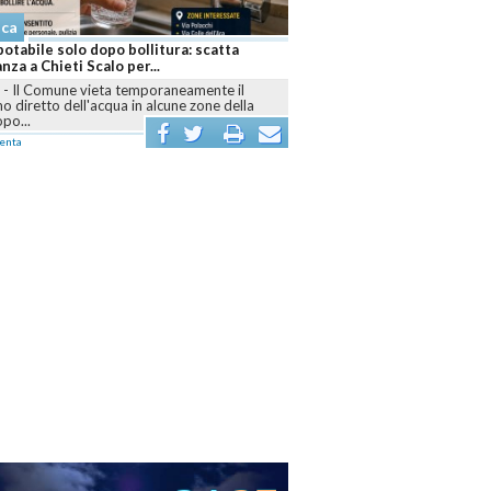
aca
otabile solo dopo bollitura: scatta
anza a Chieti Scalo per...
I
-
Il Comune vieta temporaneamente il
 diretto dell'acqua in alcune zone della
opo...
enta