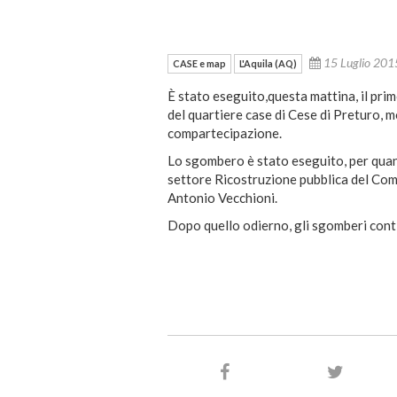
15 Luglio 20
CASE e map
L'Aquila (AQ)
È stato eseguito,questa mattina, il pr
del quartiere case di Cese di Preturo, 
compartecipazione.
Lo sgombero è stato eseguito, per quant
settore Ricostruzione pubblica del Com
Antonio Vecchioni.
Dopo quello odierno, gli sgomberi cont