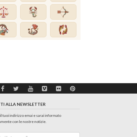
ITI ALLA NEWSLETTER
 il tuoi indirizzo emai e sarai informato
amente con le nostre notizie.