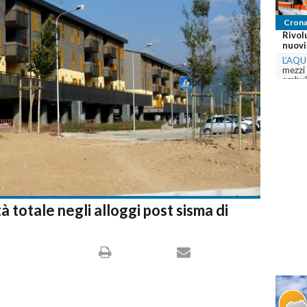
Crona
Rivol
nuovi 
L'AQU
mezzi
ambula
com
 totale negli alloggi post sisma di