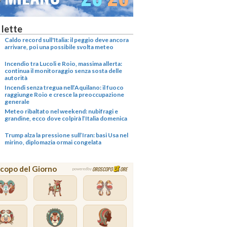
 lette
Caldo record sull'Italia: il peggio deve ancora
arrivare, poi una possibile svolta meteo
Incendio tra Lucoli e Roio, massima allerta:
continua il monitoraggio senza sosta delle
autorità
Incendi senza tregua nell’Aquilano: il fuoco
raggiunge Roio e cresce la preoccupazione
generale
Meteo ribaltato nel weekend: nubifragi e
grandine, ecco dove colpirà l’Italia domenica
Trump alza la pressione sull’Iran: basi Usa nel
mirino, diplomazia ormai congelata
copo del Giorno
OROSCOPO
ORE
powered by