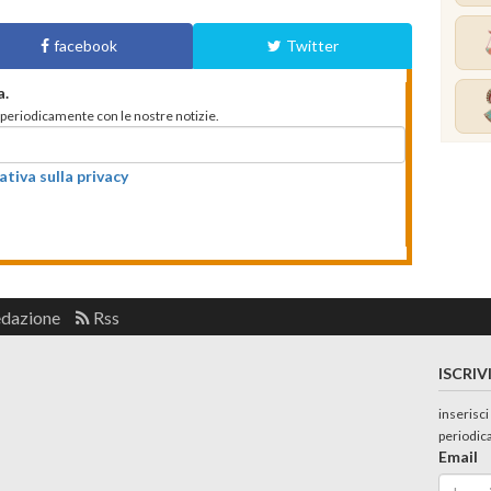
facebook
Twitter
a.
to periodicamente con le nostre notizie.
ativa sulla privacy
edazione
Rss
ISCRIV
inserisci
periodic
Email