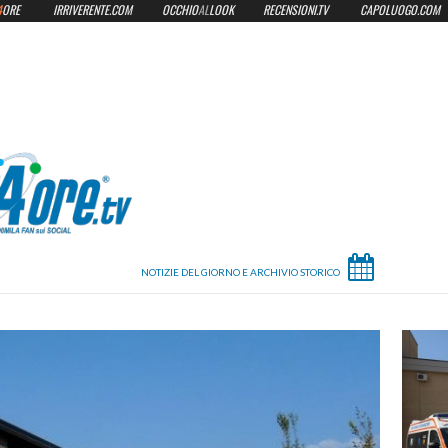
4
ORE
IRRIVERENTE.COM
OCCHIO
AL
LOOK
RECENSIONI.TV
CAPOLUOGO.COM