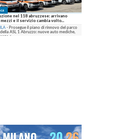
ca
uzione nel 118 abruzzese: arrivano
mezzi e il servizio cambia volto...
ILA
-
Prosegue il piano di rinnovo del parco
 della ASL 1 Abruzzo: nuove auto mediche,
nze e...
menta
20
26
MILANO