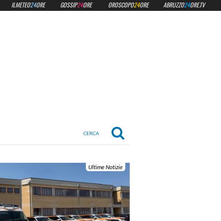
ILMETEO
24
ORE
GOSSIP
24
ORE
OROSCOPO
24
ORE
ABRUZZO
24
ORE.TV
Ultime Notizie