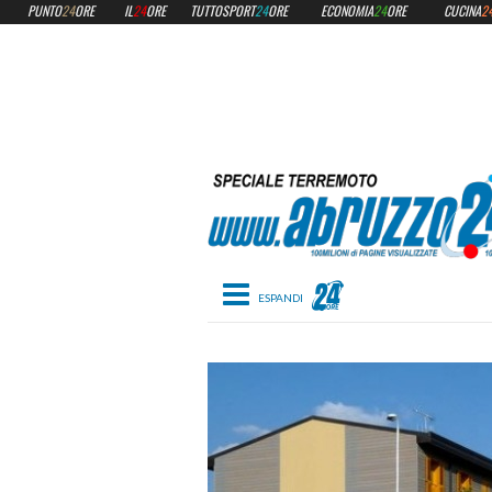
PUNTO
24
ORE
IL
24
ORE
TUTTOSPORT
24
ORE
ECONOMIA
24
ORE
CUCINA
2
Toggle navigation