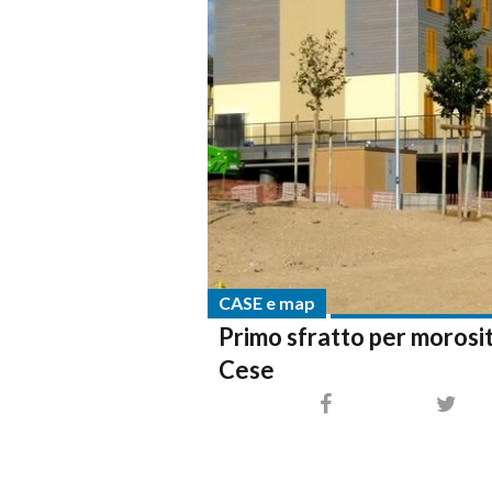
CASE e map
Primo sfratto per morosità
Cese