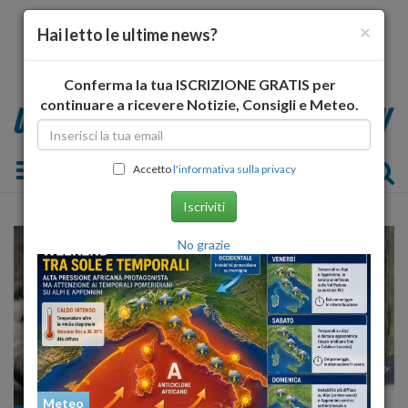
×
Hai letto le ultime news?
Conferma la tua ISCRIZIONE GRATIS per
continuare a ricevere Notizie, Consigli e Meteo.
Toggle navigation
Accetto
l'informativa sulla privacy
Iscriviti
No grazie
Meteo