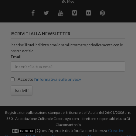
Rss
ISCRIVITI ALLA NEWSLETTER
inserisci il tuoi indirizzo emai e sarai informato periodicamente con le
nostre notizie.
Email
Accetto
l'informativa sulla privacy
Iscriviti
Registrazione alla sezione stampa del tribunale dell'Aquila del 26/01/2006 al n.
550 - Associazione Culturale Capoluogo.com - direttore responsabile Luca Di
Giacomantonio
Quest'opera è distribuita con Licenza
Creative