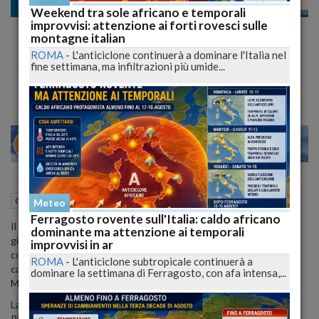
Cronaca nazionale
Weekend tra sole africano e temporali
improvvisi: attenzione ai forti rovesci sulle
Procuratore generale, confermare 30 anni a
montagne italian
Parolisi
ROMA
-
L'anticiclone continuerà a dominare l'Italia nel
fine settimana, ma infiltrazioni più umide...
Sentenza Cassazione attesa per questa serata
25
30
MILANO
10 Febbraio 2015
15:10
Cronaca nazionale
Meteo
Ferragosto rovente sull'Italia: caldo africano
Il sostituto procuratore generale della Cassazione ha chiesto ai
dominante ma attenzione ai temporali
giudici della Prima sezione penale della Suprema corte di
improvvisi in ar
confermare la condanna a 30 anni, per omicidio e vilipendio di
ROMA
-
L'anticiclone subtropicale continuerà a
cadavere, di Salvatore Parolisi accusato dell'omicidio della moglie
dominare la settimana di Ferragosto, con afa intensa,...
Melania Rea. Il verdetto è atteso in serata.
La vittima fu uccisa a coltellate il 18 aprile del 2011 nel bosco di
Ripe di Civitella (Teramo).