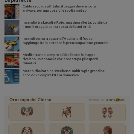
Caldo record sull'Italia: il peggio deve ancora
arrivare, poi una possibile svolta meteo
Incendio tra Lucoli e Roio, massima allerta: continua
il monitoraggio senza sosta delle autorità
Incendi senza tregua nell’Aquilano: il fuoco
raggiunge Roio e cresce la preoccupazione generale
Mediterraneo sempre più bollente: le mappe
rivelano un'anomalia che preoccupa gli esperti
climatici
Meteo ribaltato nel weekend: nubifragi e grandine,
ecco dove colpirà l’Italia domenica
Oroscopo del Giorno
powered by
OROSCOPO
ORE