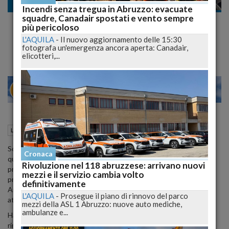
Lavoro
Incendi senza tregua in Abruzzo: evacuate
squadre, Canadair spostati e vento sempre
Protesta dei segretari comunali, aderiscono
più pericoloso
anche segretari abruzzesi
L'AQUILA
-
Il nuovo aggiornamento delle 15:30
fotografa un'emergenza ancora aperta: Canadair,
elicotteri,...
23
28
MILANO
03 Giugno 2015
14:15
Lavoro
Sono oltre seicento i segretari comunali e provinciali italiani, una
Cronaca
quarantina quelli abruzzesi, che hanno aderito alla protesta in
Rivoluzione nel 118 abruzzese: arrivano nuovi
programma dal 2 giugno per contestare l'abolizione della figura
mezzi e il servizio cambia volto
professionale, prevista dal Ddl di riforma della Pubblica
definitivamente
Amministrazione, approvato dal Senato nelle scorse settimane ed
L'AQUILA
-
Prosegue il piano di rinnovo del parco
attualmente in discussione alla Camera.
mezzi della ASL 1 Abruzzo: nuove auto mediche,
ambulanze e...
Hanno scelto appositamente martedi', Festa della Repubblica, per
rimettere simbolicamente nelle mani delle maggiori cariche dello