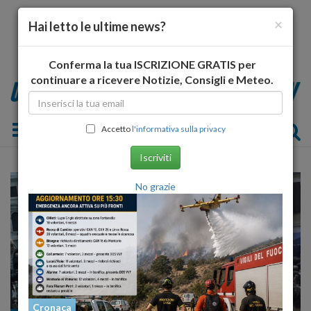
×
Hai letto le ultime news?
Conferma la tua ISCRIZIONE GRATIS per
continuare a ricevere Notizie, Consigli e Meteo.
Toggle navigation
Accetto
l'informativa sulla privacy
Iscriviti
No grazie
Cronaca