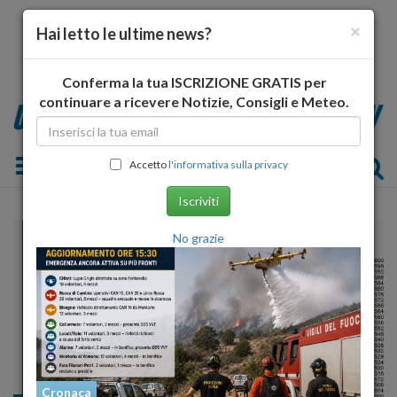
×
Hai letto le ultime news?
Conferma la tua ISCRIZIONE GRATIS per
continuare a ricevere Notizie, Consigli e Meteo.
Toggle navigation
Accetto
l'informativa sulla privacy
Iscriviti
No grazie
Cronaca