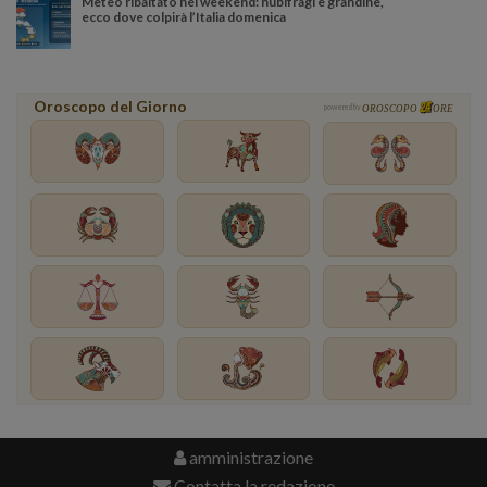
Meteo ribaltato nel weekend: nubifragi e grandine,
ecco dove colpirà l’Italia domenica
Oroscopo del Giorno
powered by
OROSCOPO
ORE
amministrazione
Contatta la redazione