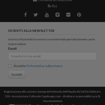
Rss
ISCRIVITI ALLA NEWSLETTER
inserisci il tuoi indirizzo emai e sarai informato periodicamente con le
nostre notizie.
Email
Accetto
l'informativa sulla privacy
Iscriviti
Registrazione alla sezione stampa del tribunale dell'Aquila del 26/01/2006 al n.
550 - Associazione Culturale Capoluogo.com - direttore responsabile Luca Di
Giacomantonio