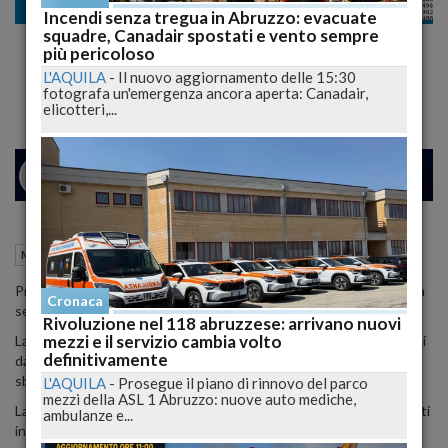
Meteo
Incendi senza tregua in Abruzzo: evacuate
squadre, Canadair spostati e vento sempre
Questa Sarà l'Estate più Calda dal 2003.
più pericoloso
Leggi le Previsioni
L'AQUILA
-
Il nuovo aggiornamento delle 15:30
fotografa un'emergenza ancora aperta: Canadair,
elicotteri,...
24
26
MILANO
09 Maggio 2015
11:38
Meteo
Prepariamoci a vivere un’estate da record: la più calda dal 2003 e la
Cronaca
seconda più calda degli ultimi 30 anni
.
Rivoluzione nel 118 abruzzese: arrivano nuovi
mezzi e il servizio cambia volto
La redazione web del sito ilmeteo.it analizzando gli ultimi dati usciti
definitivamente
dai modelli internazionali emette un verdetto che lascia
sbigottiti: la prossima estate sarà da record.
L'AQUILA
-
Prosegue il piano di rinnovo del parco
mezzi della ASL 1 Abruzzo: nuove auto mediche,
La caratteristica principale della bella stagione saranno le frequenti
ambulanze e...
incursioni dell’anticiclone africano.