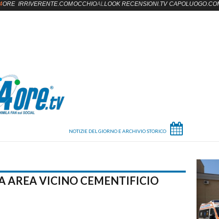
4
ORE
IRRIVERENTE.COM
OCCHIO
AL
LOOK
RECENSIONI.TV
CAPOLUOGO.CO
RA AREA VICINO CEMENTIFICIO