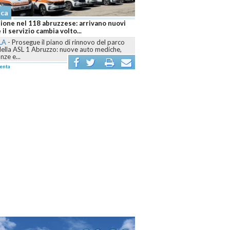
Cronaca
ruzzese: arrivano nuovi
Abruzzo brucia ancora, sei fronti attivi e
ia volto...
Canadair mobilitati contro le fiamme
iano di rinnovo del parco
L'AQUILA
-
Dall’Aquilano al Pescarese e al
zzo: nuove auto mediche,
Teramano, volontari, mezzi terrestri, elicotteri e
Canadair sono...
commenta