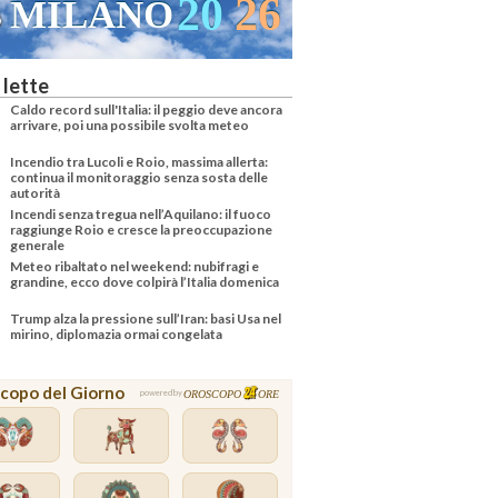
20
26
21
27
NO
VENEZIA
 lette
Caldo record sull'Italia: il peggio deve ancora
arrivare, poi una possibile svolta meteo
Incendio tra Lucoli e Roio, massima allerta:
continua il monitoraggio senza sosta delle
autorità
Incendi senza tregua nell’Aquilano: il fuoco
raggiunge Roio e cresce la preoccupazione
generale
Meteo ribaltato nel weekend: nubifragi e
grandine, ecco dove colpirà l’Italia domenica
Trump alza la pressione sull’Iran: basi Usa nel
mirino, diplomazia ormai congelata
copo del Giorno
OROSCOPO
ORE
powered by