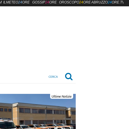
M
ILMETEO
24
ORE
GOSSIP
24
ORE
OROSCOPO
24
ORE
ABRUZZO
24
ORE.TV
Ultime Notizie