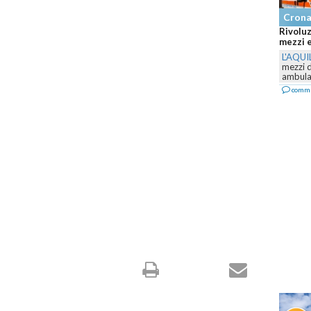
Cronaca
Rivoluzione nel 118 ab
mezzi e il servizio camb
L'AQUILA
-
Prosegue il p
mezzi della ASL 1 Abru
ambulanze e...
commenta