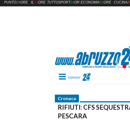
PUNTO
24
ORE
IL
24
ORE
TUTTOSPORT
24
ORE
ECONOMIA
24
ORE
CUCINA
2
Toggle navigation
Cronaca
RIFIUTI: CFS SEQUEST
PESCARA