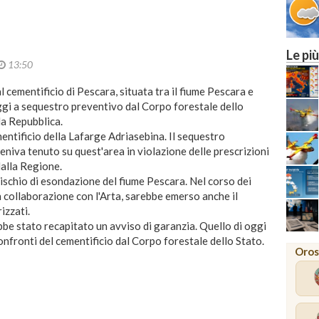
MILA
Le più
13:50
al cementificio di Pescara, situata tra il fiume Pescara e
ggi a sequestro preventivo dal Corpo forestale dello
la Repubblica.
ementificio della Lafarge Adriasebina. Il sequestro
veniva tenuto su quest'area in violazione delle prescrizioni
dalla Regione.
l rischio di esondazione del fiume Pescara. Nel corso dei
in collaborazione con l'Arta, sarebbe emerso anche il
izzati.
bbe stato recapitato un avviso di garanzia. Quello di oggi
onfronti del cementificio dal Corpo forestale dello Stato.
Oros