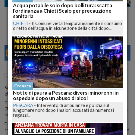
Cronaca
Acqua potabile solo dopo bollitura: scatta
l'ordinanza a Chieti Scalo per precauzione
Reclama vincita al lotto e sequestra barista
sanitaria
e clienti, arrestato
CHIETI
-
Il Comune vieta temporaneamente il consumo
diretto dell'acqua in alcune zone della città dopo...
29
31
MILANO
10 Giugno 2015
16:18
Cronaca
Teramo (TE)
Cronaca
Sequestra barista e clienti pretendendo il pagamento di una
Notte di paura a Pescara: diversi minorenni in
giocata vinta al "10 e lotto".
ospedale dopo un abuso di alcol
Con l'accusa di sequestro di persona, i carabinieri di Silvi Marina
PESCARA
-
Intervento di ambulanze e polizia sul
(Teramo) hanno arrestato un 33enne nigeriano senza fissa dimora,
lungomare nord dopo i malori accusati da numerosi
ragazzi...
in regola con il permesso di soggiorno in Italia.
Due sere fa, alle ore 19 il nigeriano e' entrato nel bar "105",
chiudendo la porta d'ingresso ed impedendo l'uscita alla titolare ed