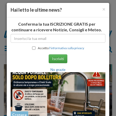
×
Hai letto le ultime news?
Conferma la tua ISCRIZIONE GRATIS per
continuare a ricevere Notizie, Consigli e Meteo.
Toggle navigation
Accetto
l'informativa sulla privacy
Iscriviti
No grazie
Cronaca