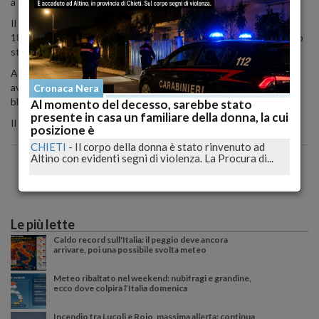
a quattro avventori.
Il 33enne, non nuovo a simili richieste, pretendeva dalla titolare
18mila euro che, a suo dire, aveva vinto al gioco e che non gli erano
stati mai corrisposti.
Alcuni passanti hanno notato quando stava accadendo ed hanno
avvisato i carabinieri che sono intervenuti tempestivamente,
Cronaca Nera
bloccando il nigeriano e liberando le persone presenti.
Al momento del decesso, sarebbe stato
presente in casa un familiare della donna, la cui
Il nigeriano è stato trasferito in carcere
posizione è
CHIETI
-
Il corpo della donna è stato rinvenuto ad
Altino con evidenti segni di violenza. La Procura di...
Le più lette
Caldo record sull'Italia: il peggio deve ancora
arrivare, poi una possibile svolta meteo
Meteo ribaltato nel weekend: nubifragi e grandine,
ecco dove colpirà l’Italia domenica
Incendio tra Lucoli e Roio, massima allerta: continua