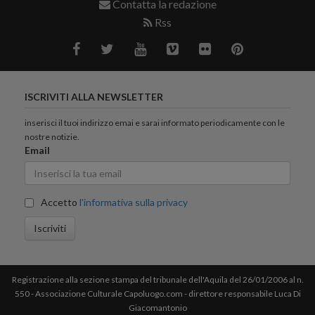
Contatta la redazione
Rss
ISCRIVITI ALLA NEWSLETTER
inserisci il tuoi indirizzo emai e sarai informato periodicamente con le
nostre notizie.
Email
Accetto
l'informativa sulla privacy
Iscriviti
Registrazione alla sezione stampa del tribunale dell'Aquila del 26/01/2006 al n.
550 - Associazione Culturale Capoluogo.com - direttore responsabile Luca Di
Giacomantonio