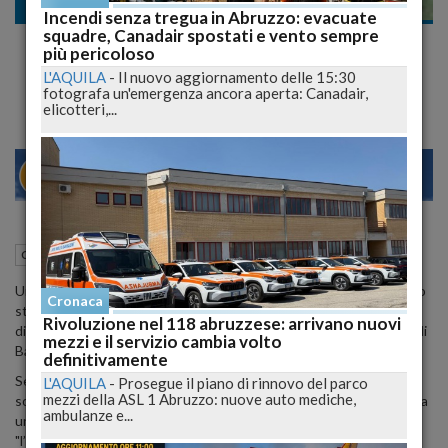
Cronaca
Incendi senza tregua in Abruzzo: evacuate
squadre, Canadair spostati e vento sempre
"Roberto ha visto troppo", lettere anonime
più pericoloso
alla famiglia Straccia
L'AQUILA
-
Il nuovo aggiornamento delle 15:30
fotografa un'emergenza ancora aperta: Canadair,
elicotteri,...
21
27
MILANO
30 Agosto 2012
11:24
Cronaca
Pescara (PE)
Un nuovo alone di mistero piomba sul caso di
Roberto Straccia
, lo
Cronaca
studente universitario 24enne di Moresco, scomparso il 14
Rivoluzione nel 118 abruzzese: arrivano nuovi
dicembre scorso a Pescara e ritrovato cadavere su una scogliera di
mezzi e il servizio cambia volto
Bari.
definitivamente
Secondo quanto riporta
Il Resto del Carlino
, alla famiglia del giovane
L'AQUILA
-
Prosegue il piano di rinnovo del parco
mezzi della ASL 1 Abruzzo: nuove auto mediche,
sono state recapitate due lettere anonime ed è stata raggiunta da
ambulanze e...
una telefonata di un fantomatico camionista che si fa chiamare
"l’amico della nonnina".