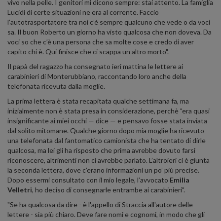
vivo nella pelle. I genitori mi dicono sempre: stai attento. La famiglia
Lucidi di certe situazioni ne era al corrente. Faccio
l’autotrasportatore tra noi c’è sempre qualcuno che vede o da voci
sa. Il buon Roberto un giorno ha visto qualcosa che non doveva. Da
voci so che c’è una persona che sa molte cose e credo di aver
capito chi è. Qui finisce che ci scappa un altro morto".
Il papà del ragazzo ha consegnato ieri mattina le lettere ai
carabinieri di Monterubbiano, raccontando loro anche della
telefonata ricevuta dalla moglie.
La prima lettera è stata recapitata qualche settimana fa, ma
inizialmente non è stata presa in considerazione, perchè "era quasi
insignificante ai miei occhi — dice — e pensavo fosse stata inviata
dal solito mitomane. Qualche giorno dopo mia moglie ha ricevuto
una telefonata dal fantomatico camionista che ha tentato di dirle
qualcosa, ma lei gli ha risposto che prima avrebbe dovuto farsi
riconoscere, altrimenti non ci avrebbe parlato. L’altroieri ci è giunta
la seconda lettera, dove c’erano informazioni un po’ più precise.
Dopo essermi consultato con il mio legale, l’avvocato
Emilia
Velletri
, ho deciso di consegnarle entrambe ai carabinieri".
"Se ha qualcosa da dire - è l'appello di Straccia all'autore delle
lettere - sia più chiaro. Deve fare nomi e cognomi, in modo che gli