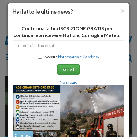
×
Hai letto le ultime news?
Conferma la tua ISCRIZIONE GRATIS per
continuare a ricevere Notizie, Consigli e Meteo.
Toggle navigation
Accetto
l'informativa sulla privacy
Iscriviti
No grazie
Cronaca