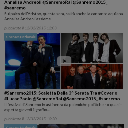
Annalisa Andreoli @SanremoRai @Sanremo2015_
#sanremo
Sul palco dell'Ariston, questa sera, salirà anche la cantante aquilana
Annalisa Andreoli assieme...
pubblicato il 12/02/2015 12:03
Cronaca Nazionale
#Sanremo2015: Scaletta Della 3^ Serata Tra #Cover e
#LucaePaolo @SanremoRai @Sanremo2015_ #sanremo
Il festival di Sanremo in astinenza da polemiche politiche - o quasi -
aspetta giovedì il graffio...
pubblicato il 12/02/2015 10:20
Cronaca Nazionale