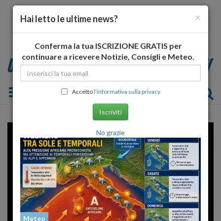
×
Hai letto le ultime news?
Conferma la tua ISCRIZIONE GRATIS per
continuare a ricevere Notizie, Consigli e Meteo.
Toggle navigation
Accetto
l'informativa sulla privacy
Iscriviti
No grazie
Meteo