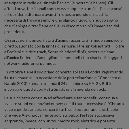
anticipato in radio dal singolo Baciami (e portami a ballare). Gli
affetti privati, le “banali concretezze appese a un filo di malinconia”
e il desiderio di andare avanti in “questo mondo di matti”, la
necessità di trovare sempre uno slancio nuovo, un nuovo sogno
che ci spinga oltre: Bene così è un disco molto più immediato dei
precedenti.
Osservazioni, pensieri, stati d’animo raccontati in modo semplice e
diretto, suonato con la grinta di sempre. I tre singoli estratti – oltre
a Baciami e la title track, Senza chiederci di più, scritta insieme
all'amico Federico Zampaglione – sono nella top chart dei maggiori
network radiofonici per mesi.
In ottobre tiene il suo primo concerto solista a Londra, registrando
il tutto esaurito. In occasione della partecipazione al “Concerto di
Natale 2013” - andato in onda il 24 dicembre su RAI2 -, Britti
incontra e duetta con Patti Smith, una leggenda del rock.
La sua chitarra continua ad affascinare e far proseliti, continua a
svelare suoni ed emozioni nuove; così il tour successivo è “Chitarra
voce e piede”: ancora concerti tutti sold out per uno spettacolo
che vede Alex nuovamente solo sul palco; l'estate successiva
sorprende, invece, con un tour molto rock, elettrico e potente.