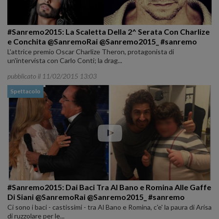
#Sanremo2015: La Scaletta Della 2^ Serata Con Charlize
e Conchita @SanremoRai @Sanremo2015_ #sanremo
L'attrice premio Oscar Charlize Theron, protagonista di
un'intervista con Carlo Conti; la drag...
pubblicato il 11/02/2015 13:03
Spettacolo
#Sanremo2015: Dai Baci Tra Al Bano e Romina Alle Gaffe
Di Siani @SanremoRai @Sanremo2015_ #sanremo
Ci sono i baci - castissimi - tra Al Bano e Romina, c'e' la paura di Arisa
di ruzzolare per le...