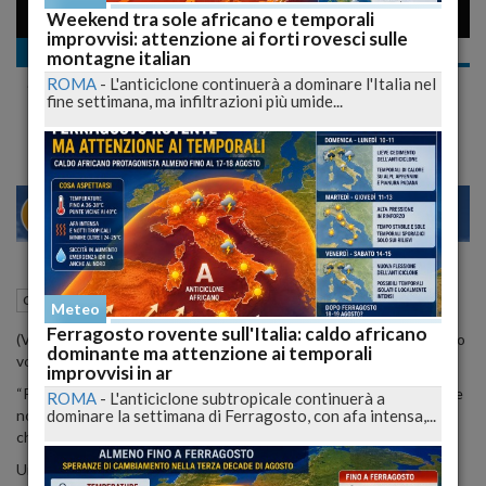
Weekend tra sole africano e temporali
improvvisi: attenzione ai forti rovesci sulle
Cronaca nazionale
montagne italian
Sanremo 2015, ALEX BRITTI - "UN ATTIMO
ROMA
-
L'anticiclone continuerà a dominare l'Italia nel
IMPORTANTE" VIDEO
fine settimana, ma infiltrazioni più umide...
22
29
VENEZIA
10 Febbraio 2015
21:51
Cronaca nazionale
Meteo
Ferragosto rovente sull'Italia: caldo africano
(VIDEO IN BASSO)
Tanto di lui e della sua musica lo annuncia il suo
dominante ma attenzione ai temporali
volto: i tratti severi, lo sguardo inafferrabile, il sorriso contagioso.
improvvisi in ar
“Perché sono figlio unico, sono abituato a star da solo, non cerco e
ROMA
-
L'anticiclone subtropicale continuerà a
dominare la settimana di Ferragosto, con afa intensa,...
non ho mai cercato il sostegno del gruppo”:
Alex Britti
è un
chitarrista e un autore solista, fiero, deciso.
Un chitarrista fuori dal comune lo è sempre stato, sin da