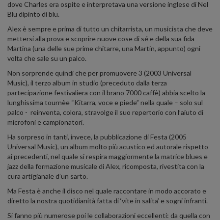
dove Charles era ospite e interpretava una versione inglese di Nel
Blu dipinto di blu.
Alex è sempre e prima di tutto un chitarrista, un musicista che deve
mettersi alla prova e scoprire nuove cose di sé e della sua fida
Martina (una delle sue prime chitarre, una Martin, appunto) ogni
volta che sale su un palco.
Non sorprende quindi che per promuovere 3 (2003 Universal
Music), il terzo album in studio (preceduto dalla terza
partecipazione festivaliera con il brano 7000 caffè) abbia scelto la
lunghissima tournèe “Kitarra, voce e piede” nella quale – solo sul
palco - reinventa, colora, stravolge il suo repertorio con l’aiuto di
microfoni e campionatori.
Ha sorpreso in tanti, invece, la pubblicazione di Festa (2005
Universal Music), un album molto più acustico ed autorale rispetto
ai precedenti, nel quale si respira maggiormente la matrice blues e
jazz della formazione musicale di Alex, ricomposta, rivestita con la
cura artigianale d’un sarto.
Ma Festa è anche il disco nel quale raccontare in modo accorato e
diretto la nostra quotidianità fatta di ‘vite in salita’ e sogni infranti.
Si fanno più numerose poi le collaborazioni eccellenti: da quella con