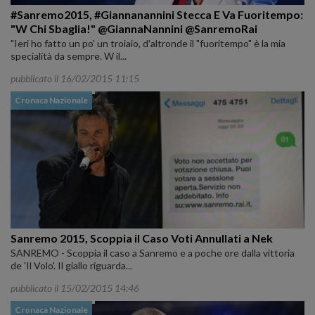
#Sanremo2015, #Giannanannini Stecca E Va Fuoritempo:
"W Chi Sbaglia!" @GiannaNannini @SanremoRai
"Ieri ho fatto un po' un troiaio, d'altronde il "fuoritempo" è la mia
specialità da sempre. W il...
pubblicato il 16/02/2015 11:15
Cronaca Nazionale
Sanremo 2015, Scoppia il Caso Voti Annullati a Nek
SANREMO - Scoppia il caso a Sanremo e a poche ore dalla vittoria
de 'Il Volo'. Il giallo riguarda...
pubblicato il 15/02/2015 14:46
Cronaca Nazionale