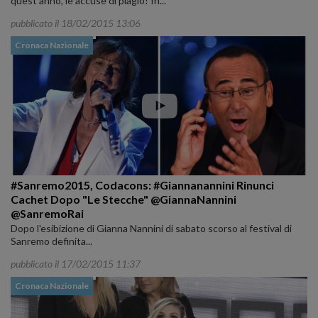
quest'anno, le accuse di plagio! In...
pubblicato il 18/02/2015 13:06
Cronaca Nazionale
#Sanremo2015, Codacons: #Giannanannini Rinunci
Cachet Dopo "Le Stecche" @GiannaNannini
@SanremoRai
Dopo l'esibizione di Gianna Nannini di sabato scorso al festival di
Sanremo definita...
pubblicato il 17/02/2015 11:37
Cronaca Nazionale