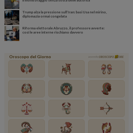
il monitoraggio senza sosta delle autorità
Trump alza la pressione sull’Iran: basi Usa nel mirino,
diplomazia ormai congelata
Riforma elettorale Abruzzo, il professore avverte:
così le aree interne rischiano davvero
Oroscopo del Giorno
powered by
OROSCOPO
ORE