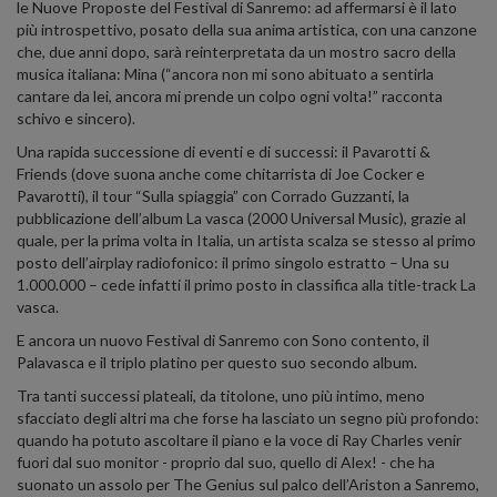
le Nuove Proposte del Festival di Sanremo: ad affermarsi è il lato
più introspettivo, posato della sua anima artistica, con una canzone
che, due anni dopo, sarà reinterpretata da un mostro sacro della
musica italiana: Mina (“ancora non mi sono abituato a sentirla
cantare da lei, ancora mi prende un colpo ogni volta!” racconta
schivo e sincero).
Una rapida successione di eventi e di successi: il Pavarotti &
Friends (dove suona anche come chitarrista di Joe Cocker e
Pavarotti), il tour “Sulla spiaggia” con Corrado Guzzanti, la
pubblicazione dell’album La vasca (2000 Universal Music), grazie al
quale, per la prima volta in Italia, un artista scalza se stesso al primo
posto dell’airplay radiofonico: il primo singolo estratto – Una su
1.000.000 – cede infatti il primo posto in classifica alla title-track La
vasca.
E ancora un nuovo Festival di Sanremo con Sono contento, il
Palavasca e il triplo platino per questo suo secondo album.
Tra tanti successi plateali, da titolone, uno più intimo, meno
sfacciato degli altri ma che forse ha lasciato un segno più profondo:
quando ha potuto ascoltare il piano e la voce di Ray Charles venir
fuori dal suo monitor - proprio dal suo, quello di Alex! - che ha
suonato un assolo per The Genius sul palco dell’Ariston a Sanremo,