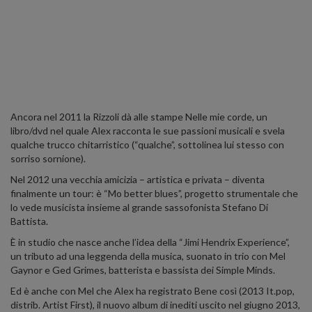
Ancora nel 2011 la Rizzoli dà alle stampe Nelle mie corde, un
libro/dvd nel quale Alex racconta le sue passioni musicali e svela
qualche trucco chitarristico (“qualche”, sottolinea lui stesso con
sorriso sornione).
Nel 2012 una vecchia amicizia – artistica e privata – diventa
finalmente un tour: è “Mo better blues”, progetto strumentale che
lo vede musicista insieme al grande sassofonista Stefano Di
Battista.
È in studio che nasce anche l’idea della “Jimi Hendrix Experience”,
un tributo ad una leggenda della musica, suonato in trio con Mel
Gaynor e Ged Grimes, batterista e bassista dei Simple Minds.
Ed è anche con Mel che Alex ha registrato Bene così (2013 It.pop,
distrib. Artist First), il nuovo album di inediti uscito nel giugno 2013,