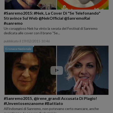
#Sanremo2015: #Nek, La Cover Di "Se Telefonando"
Stravince Sul Web @NekOfficial @SanremoRai
#sanremo
Un coraggioso Nek ha vinto la serata del Festival di Sanremo
dedicata alle cover con il brano "Se...
pubblicato il 19/02/2015 10:46
Cronaca Nazionale
#Sanremo2015, @irene_grandi Accusata Di Plagio!
#Unventosenzanome #Battiato
All'indomani di Sanremo, non potevano certo mancare, anche