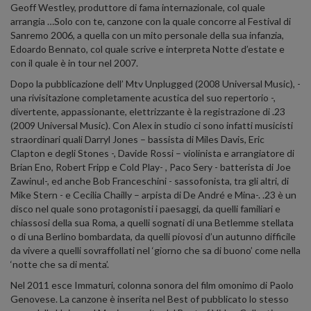
Geoff Westley, produttore di fama internazionale, col quale
arrangia …Solo con te, canzone con la quale concorre al Festival di
Sanremo 2006, a quella con un mito personale della sua infanzia,
Edoardo Bennato, col quale scrive e interpreta Notte d’estate e
con il quale è in tour nel 2007.
Dopo la pubblicazione dell’ Mtv Unplugged (2008 Universal Music), -
una rivisitazione completamente acustica del suo repertorio -,
divertente, appassionante, elettrizzante è la registrazione di .23
(2009 Universal Music). Con Alex in studio ci sono infatti musicisti
straordinari quali Darryl Jones – bassista di Miles Davis, Eric
Clapton e degli Stones -, Davide Rossi – violinista e arrangiatore di
Brian Eno, Robert Fripp e Cold Play- , Paco Sery - batterista di Joe
Zawinul-, ed anche Bob Franceschini - sassofonista, tra gli altri, di
Mike Stern - e Cecilia Chailly – arpista di De André e Mina-. .23 è un
disco nel quale sono protagonisti i paesaggi, da quelli familiari e
chiassosi della sua Roma, a quelli sognati di una Betlemme stellata
o di una Berlino bombardata, da quelli piovosi d’un autunno difficile
da vivere a quelli sovraffollati nel ‘giorno che sa di buono’ come nella
‘notte che sa di menta’.
Nel 2011 esce Immaturi, colonna sonora del film omonimo di Paolo
Genovese. La canzone è inserita nel Best of pubblicato lo stesso