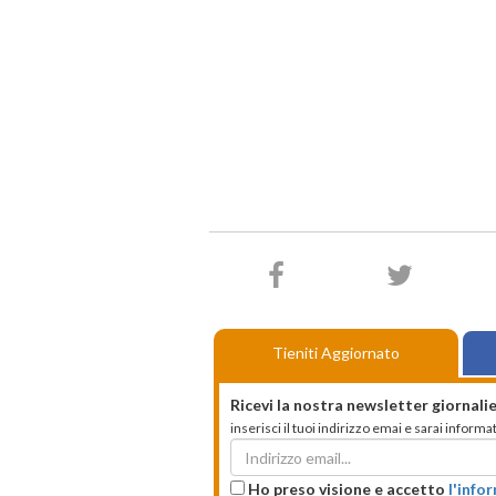
Tieniti Aggiornato
Ricevi la nostra newsletter giornalie
inserisci il tuoi indirizzo emai e sarai infor
Ho preso visione e accetto
l'info