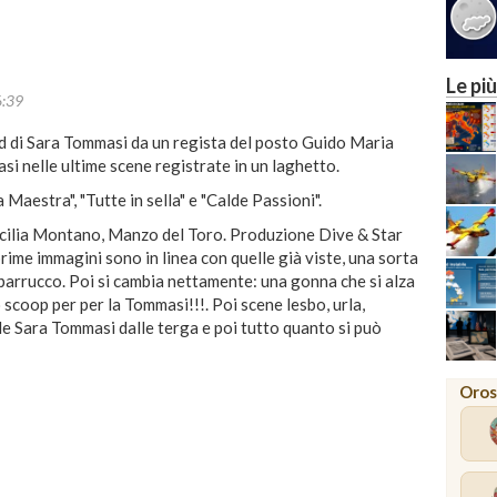
Le più
6:39
ard di Sara Tommasi da un regista del posto Guido Maria
si nelle ultime scene registrate in un laghetto.
 Maestra", "Tutte in sella" e "Calde Passioni".
ecilia Montano, Manzo del Toro. Produzione Dive & Star
prime immagini sono in linea con quelle già viste, una sorta
 parrucco. Poi si cambia nettamente: una gonna che si alza
 scoop per per la Tommasi!!!. Poi scene lesbo, urla,
nde Sara Tommasi dalle terga e poi tutto quanto si può
Oros