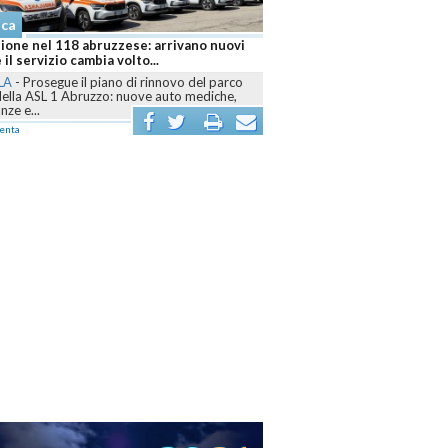
aca
ione nel 118 abruzzese: arrivano nuovi
 il servizio cambia volto...
LA
-
Prosegue il piano di rinnovo del parco
della ASL 1 Abruzzo: nuove auto mediche,
ze e...
enta