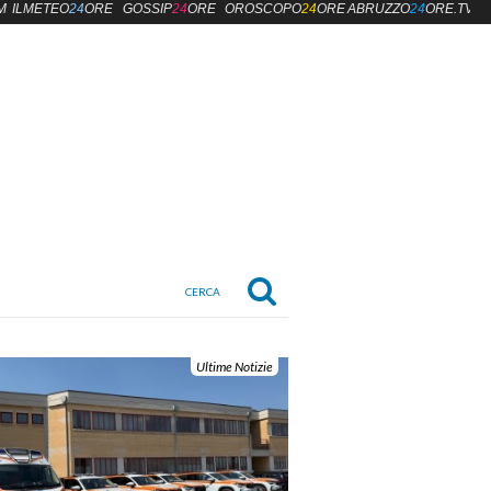
M
ILMETEO
24
ORE
GOSSIP
24
ORE
OROSCOPO
24
ORE
ABRUZZO
24
ORE.TV
Ultime Notizie