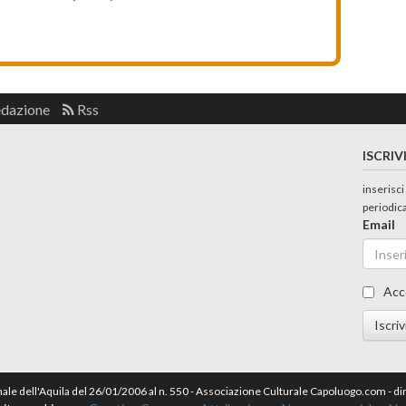
edazione
Rss
ISCRIV
inserisci
periodic
Email
Acc
Iscriv
nale dell'Aquila del 26/01/2006 al n. 550 - Associazione Culturale Capoluogo.com - 