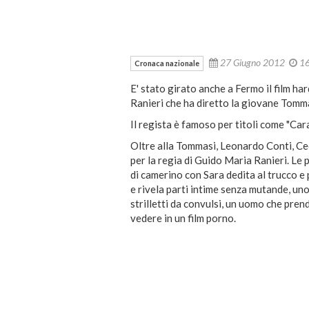
27 Giugno 2012
1
Cronaca nazionale
E' stato girato anche a Fermo il film h
Ranieri che ha diretto la giovane Tomma
Il regista è famoso per titoli come "Cara
Oltre alla Tommasi, Leonardo Conti, C
per la regia di Guido Maria Ranieri. Le 
di camerino con Sara dedita al trucco e
e rivela parti intime senza mutande, uno
strilletti da convulsi, un uomo che pre
vedere in un film porno.