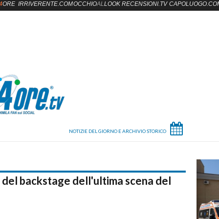
4
ORE
IRRIVERENTE.COM
OCCHIO
AL
LOOK
RECENSIONI.TV
CAPOLUOGO.CO
 del backstage dell'ultima scena del