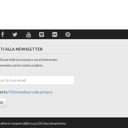
ITI ALLA NEWSLETTER
 il tuoi indirizzo emai e sarai informato
amente con le nostre notizie.
etto
l'informativa sulla privacy
iti
direttore responsabile Luca Di Giacomantonio