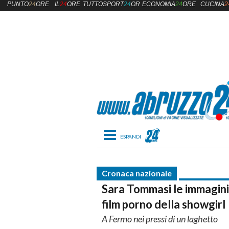
PUNTO
24
ORE
IL
24
ORE
TUTTOSPORT
24
ORE
ECONOMIA
24
ORE
CUCINA
2
Toggle navigation
Cronaca nazionale
Sara Tommasi le immagini
film porno della showgirl
A Fermo nei pressi di un laghetto