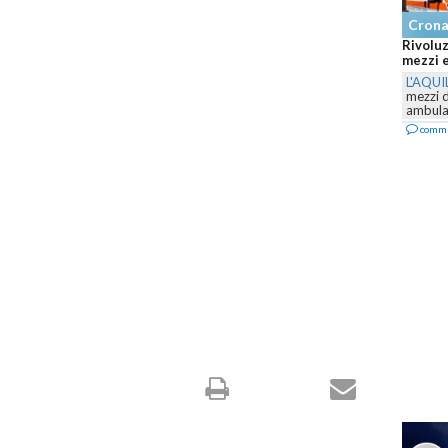
Cron
Rivoluz
mezzi e
L'AQUI
mezzi 
ambulan
comm