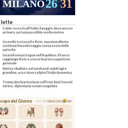
26
31
MILANO
 lette
Caldo record sull'Italia: il peggio deve ancora
arrivare, poi una possibile svolta meteo
Incendio tra Lucoli e Roio, massima allerta:
continua il monitoraggio senza sosta delle
autorità
Incendi senza tregua nell’Aquilano: il fuoco
raggiunge Roio e cresce la preoccupazione
generale
Meteo ribaltato nel weekend: nubifragi e
grandine, ecco dove colpirà l’Italia domenica
Trump alza la pressione sull’Iran: basi Usa nel
mirino, diplomazia ormai congelata
copo del Giorno
OROSCOPO
ORE
powered by