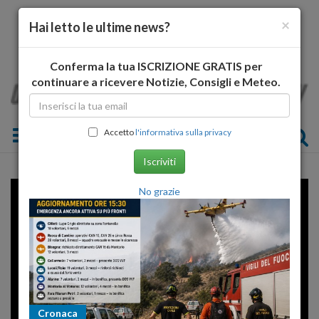
×
Hai letto le ultime news?
Conferma la tua ISCRIZIONE GRATIS per
continuare a ricevere Notizie, Consigli e Meteo.
Toggle navigation
Accetto
l'informativa sulla privacy
Iscriviti
No grazie
Error loading player: No playable
sources found
Cronaca