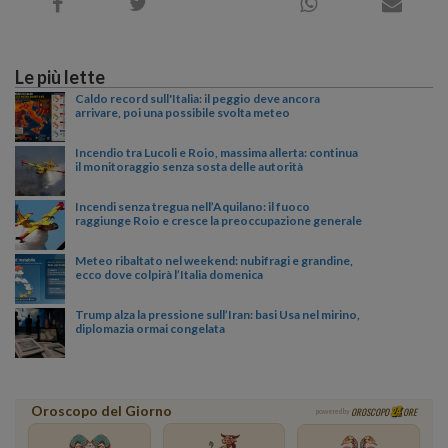
Le più lette
Caldo record sull'Italia: il peggio deve ancora
arrivare, poi una possibile svolta meteo
Incendio tra Lucoli e Roio, massima allerta: continua
il monitoraggio senza sosta delle autorità
Incendi senza tregua nell’Aquilano: il fuoco
raggiunge Roio e cresce la preoccupazione generale
Meteo ribaltato nel weekend: nubifragi e grandine,
ecco dove colpirà l’Italia domenica
Trump alza la pressione sull’Iran: basi Usa nel mirino,
diplomazia ormai congelata
Oroscopo del Giorno
OROSCOPO
ORE
powered by