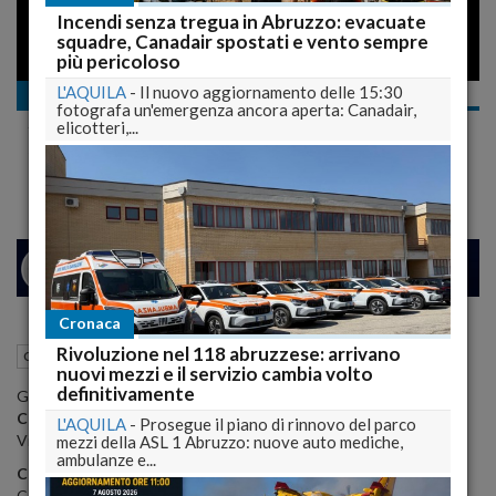
Incendi senza tregua in Abruzzo: evacuate
squadre, Canadair spostati e vento sempre
più pericoloso
L'AQUILA
-
Il nuovo aggiornamento delle 15:30
Cultura e Spettacolo
fotografa un'emergenza ancora aperta: Canadair,
Scaffali Interculturali nella Regione Abruzzo
elicotteri,...
Lo spot
26
31
MILANO
Cronaca
Rivoluzione nel 118 abruzzese: arrivano
02 Dicembre 2008
09:44
Cultura e Spettacolo
L'Aquila (AQ)
nuovi mezzi e il servizio cambia volto
definitivamente
Gli indirizzi:
Centro per l'Impiego Provincia dell'Aquila
L'AQUILA
-
Prosegue il piano di rinnovo del parco
Via ed Arco dei Francesi,6 - L'Aquila
mezzi della ASL 1 Abruzzo: nuove auto mediche,
ambulanze e...
Centro Polivalente Immigrati
Corso Marrucino,97 Chieti