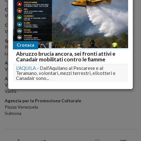
Centro Polivalente Immigrati
Via raiale, 185 Pescara
Centro Polivalente Immigrati
Via Cesare Battisti,31- Martinsicuro ( TE)
Sportello Immigrati Arci
Cronaca
Piazza Umberto
Abruzzo brucia ancora, sei fronti attivi e
Luco dei Marsi
Canadair mobilitati contro le fiamme
Agenzia per la Promozione Culturale
L'AQUILA
-
Dall’Aquilano al Pescarese e al
Via dei Frentani,5 Lanciano
Teramano, volontari, mezzi terrestri, elicotteri e
Canadair sono...
Agenzia per la Promozione Culturale
Via Michetti,63
Vasto
Agenzia per la Promozione Culturale
Piazza Venezuela
Sulmona