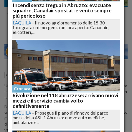
Cronaca
Incendi senza tregua in Abruzzo: evacuate
squadre, Canadair spostati e vento sempre
Scivola per 100 metri sul Gran Sasso:
più pericoloso
salvata in extremis da un precipizio
L'AQUILA
-
Il nuovo aggiornamento delle 15:30
fotografa un'emergenza ancora aperta: Canadair,
elicotteri,...
20
26
MILANO
03 Giugno 2025
14:22
Cronaca
L'Aquila (AQ)
Una trentenne di Latina è stata soccorsa dopo una rovinosa caduta
Cronaca
sul Corno Grande, fermandosi miracolosamente a pochi metri da un
Rivoluzione nel 118 abruzzese: arrivano nuovi
salto nel vuoto.
mezzi e il servizio cambia volto
definitivamente
Nel cuore del Parco Nazionale del Gran Sasso e Monti della Laga,
una giovane escursionista di
30 anni
, originaria di
Latina
, ha vissuto
L'AQUILA
-
Prosegue il piano di rinnovo del parco
mezzi della ASL 1 Abruzzo: nuove auto mediche,
momenti di terrore nella tarda mattinata del 2 giugno.
Durante la
ambulanze e...
discesa lungo il
sentiero estivo della via delle Creste
, sul
versante del
Corno Grande
, la donna ha perso l'equilibrio su un