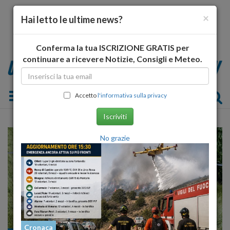
×
Hai letto le ultime news?
Conferma la tua ISCRIZIONE GRATIS per
continuare a ricevere Notizie, Consigli e Meteo.
Toggle navigation
Accetto
l'informativa sulla privacy
Iscriviti
No grazie
Cronaca