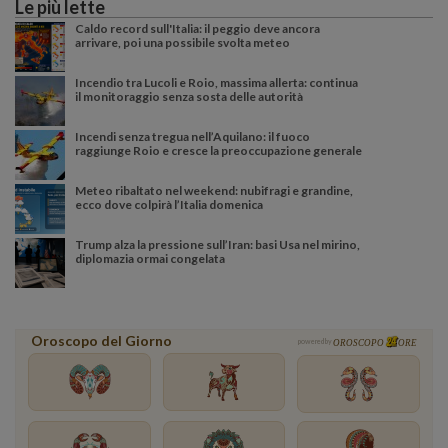
Le più lette
Caldo record sull'Italia: il peggio deve ancora
arrivare, poi una possibile svolta meteo
Incendio tra Lucoli e Roio, massima allerta: continua
il monitoraggio senza sosta delle autorità
Incendi senza tregua nell’Aquilano: il fuoco
raggiunge Roio e cresce la preoccupazione generale
Meteo ribaltato nel weekend: nubifragi e grandine,
ecco dove colpirà l’Italia domenica
Trump alza la pressione sull’Iran: basi Usa nel mirino,
diplomazia ormai congelata
Oroscopo del Giorno
powered by
OROSCOPO
ORE