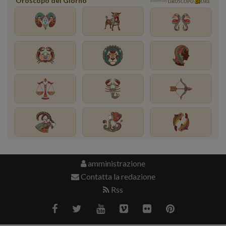
Oroscopo del Giorno
powered by
OROSCOPO
ORE
amministrazione
Contatta la redazione
Rss