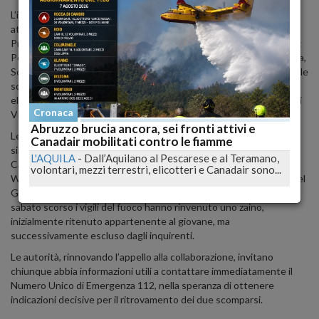
L’imponente operazione di ricerca è coordinata dai Vigili del Fuoco
attraverso i posti di Comando Avanzato (UCL) attivati dalla
Prefettura dell’Aquila, con il supporto di numerose forze in campo:
Polizia di Stato, Carabinieri, Carabinieri Forestali, Guardia di Finanza,
Soccorso Alpino, 118, Protezione Civile e Polizie Locali. Accanto alle
squadre di soccorritori, sono impiegate unità cinofile, droni,
elicotteri e il Servizio di Topografia Applicata al Soccorso (TAS) dei
Cronaca
Vigili del Fuoco.
Abruzzo brucia ancora, sei fronti attivi e
Le ricerche di Marco Benso si estendono su due fronti, coprendo
Canadair mobilitati contro le fiamme
sia le aree montane che quelle urbane del territorio di Rocca di
L'AQUILA
-
Dall’Aquilano al Pescarese e al Teramano,
Cambio, senza trascurare alcuna segnalazione. Nel caso di Lewin
volontari, mezzi terrestri, elicotteri e Canadair sono...
Weituschat, le ricerche si concentrano principalmente nell’area del
Gran Sasso, in particolare nei pressi del Monte Camicia, dove
sabato scorso i vigili del fuoco hanno rinvenuto uno zaino,
inizialmente ritenuto appartenente al giovane, ma
successivamente escluso dagli inquirenti.
Le autorità, rinnovando l’appello alla collaborazione, invitano
chiunque abbia informazioni utili a contattare immediatamente il
Numero Unico di Emergenza 112, nella speranza di ottenere
indicazioni decisive per il ritrovamento dei due scomparsi.