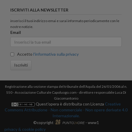
ISCRIVITI ALLA NEWSLETTER
inserisci il tuoi indirizzo emai e sarai informato periodicamente con le
nostre notizie.
Email
Accetto
l'informativa sulla privacy
Iscriviti
Registrazione alla sezione stampa del tribunale dell'Aquila del 26/01/2006 al n.
550 - Associazione Culturale Capoluogo.com - direttore responsabile Luca Di
Giacomantonio
Quest'opera è distribuita con Licenza
Creative
Commons Attribuzione - Non commerciale - Non opere derivate 4.0
Internazionale.
©copyright
- www1
PUNTO
24
ORE
privacy & cookie policy