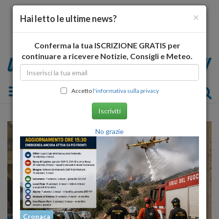
×
Hai letto le ultime news?
Conferma la tua ISCRIZIONE GRATIS per
continuare a ricevere Notizie, Consigli e Meteo.
Toggle navigation
Accetto
l'informativa sulla privacy
Iscriviti
No grazie
Cronaca