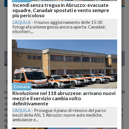
Cronaca
Incendi senza tregua in Abruzzo: evacuate
squadre, Canadair spostati e vento sempre
Scomparse in Abruzzo: Proseguono senza
più pericoloso
sosta le ricerche di Marco Benso e Lewin
L'AQUILA
-
Il nuovo aggiornamento delle 15:30
fotografa un'emergenza ancora aperta: Canadair,
Weituschat
elicotteri,...
22
23
MILANO
20 Agosto 2024
15:00
Cronaca
L'Aquila (AQ)
Cronaca
Le ricerche di Marco Benso, 88 anni, e Lewin Weituschat, 25enne di
Rivoluzione nel 118 abruzzese: arrivano nuovi
origine tedesca, proseguono incessantemente in Abruzzo,
mezzi e il servizio cambia volto
definitivamente
coinvolgendo numerose squadre di soccorso e risorse tecniche
avanzate. Marco Benso, in vacanza a Rocca di Cambio, è scomparso
L'AQUILA
-
Prosegue il piano di rinnovo del parco
mezzi della ASL 1 Abruzzo: nuove auto mediche,
da diversi giorni, mentre Lewin Weituschat, che aveva manifestato
ambulanze e...
l'intenzione di effettuare escursioni nel Parco Nazionale del Gran
Sasso, non dà notizie di sé dal 9 agosto.