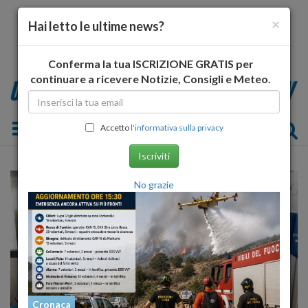
×
Hai letto le ultime news?
Conferma la tua ISCRIZIONE GRATIS per
continuare a ricevere Notizie, Consigli e Meteo.
Toggle navigation
Accetto
l'informativa sulla privacy
Iscriviti
No grazie
Cronaca