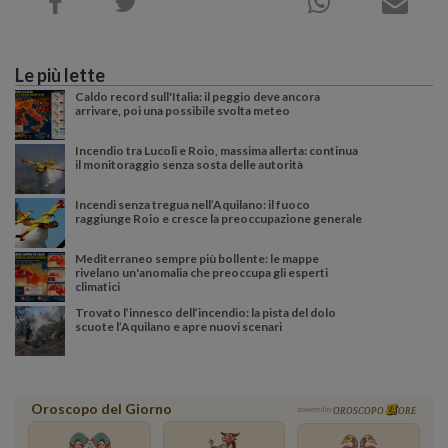
Le più lette
Caldo record sull'Italia: il peggio deve ancora
arrivare, poi una possibile svolta meteo
Incendio tra Lucoli e Roio, massima allerta: continua
il monitoraggio senza sosta delle autorità
Incendi senza tregua nell’Aquilano: il fuoco
raggiunge Roio e cresce la preoccupazione generale
Mediterraneo sempre più bollente: le mappe
rivelano un'anomalia che preoccupa gli esperti
climatici
Trovato l’innesco dell’incendio: la pista del dolo
scuote l’Aquilano e apre nuovi scenari
Oroscopo del Giorno
powered by
OROSCOPO
ORE