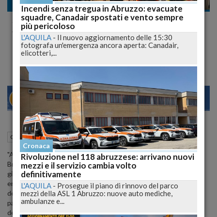
Cronaca nazionale
Incendi senza tregua in Abruzzo: evacuate
squadre, Canadair spostati e vento sempre
Serie B, Abodi "calendari il 25/8, torneo al
più pericoloso
via 5/9, ma aspettiamo decisioni su Teramo
L'AQUILA
-
Il nuovo aggiornamento delle 15:30
fotografa un'emergenza ancora aperta: Canadair,
e Catania
elicotteri,...
28
30
MILANO
06 Agosto 2015
19:30
Cronaca nazionale
Teramo (TE)
Cronaca
"A oggi il nostro organico e' al completo con il ripescaggio del
Rivoluzione nel 118 abruzzese: arrivano nuovi
Brescia al posto del Parma. Aspettiamo le decisioni degli organi di
mezzi e il servizio cambia volto
definitivamente
giustizia, ai quali va il nostro ringraziamento, ma sono certo che
entro la fine di questo mese potremo avere la composizione
L'AQUILA
-
Prosegue il piano di rinnovo del parco
mezzi della ASL 1 Abruzzo: nuove auto mediche,
definitiva delle squadre che il prossimo 5 settembre
ambulanze e...
parteciperanno al campionato di Serie B". Lo ha detto al termine
dell'assemblea ordinaria della lega cadetta il presidente Andrea