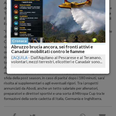
Abodi, riferendo ai giornalisti il suo stato d'animo, in attesa delle
decisioni degli organi di giustizia sportiva sulle posizioni di Catania e
Teramo, implicate nell'ultimo caso di calcio-scommesse. Si comincia
il 5 con gli anticipi, nel pomeriggio di domenica 6 le altre gare, quindi
il posticipo lunedi' 7.
"Il 25 agosto sveleremo i calendari a Pescara, sara' un primo segnale
di normalita' che daremo. Nel mese di settembre poi, dopo il
Cronaca
Consiglio Federale in programma il 31 agosto proprio in Expo,
Abruzzo brucia ancora, sei fronti attivi e
saremo all'Esposizione Universale per un consiglio e un'assemblea
Canadair mobilitati contro le fiamme
ordinaria" ha aggiunto. Nel corso dell'assemblea di Lega B e' stata
inoltre assegnata a B 4 Capital, la commercializzazione dei diritti
L'AQUILA
-
Dall’Aquilano al Pescarese e al Teramano,
volontari, mezzi terrestri, elicotteri e Canadair sono...
televisivi internazionali del campionato per il triennio 2015-18.
Approvata anche una piccola modifica ai format di play off e play
out: se due squadre dovessero finire a pari punti in campionato, la
sfida della post season, in caso di parita' dopo i 180 minuti, sara'
risolta ai supplementari o agli eventuali rigori. Tra i progetti
annunciati da Abodi, anche un tetto salariale per allenatori,
preparatori e direttori sportivi e una sorta di Mitropa Cup tra le
formazioni della serie cadetta di Italia, Germania e Inghilterra.