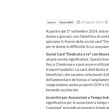
20 Agosto 2024
Lavoro
Roma (RM)
A partire dal 1° settembre 2024, entrer
donne e giovani, con l’obiettivo di sost
spiccano il ritorno della social card "Ded
per le donne in difficoltà. Ecco una pan
Social Card “Dedicata a te” con Nuov
alcune novità significative. Questo bon
fino a 15mila euro e può essere utilizzat
trasporti pubblici. La card, distribuita
beneficiari, che saranno selezionati d’u
dell’ammontare del bonus e l’ampliament
comprendono anche prodotti DOP e IGP e 
bevande zuccherate.
Incentivi per Assunzioni a Tempo In
significative per le assunzioni a tempo 
Coesione” prevede un esonero totale dei