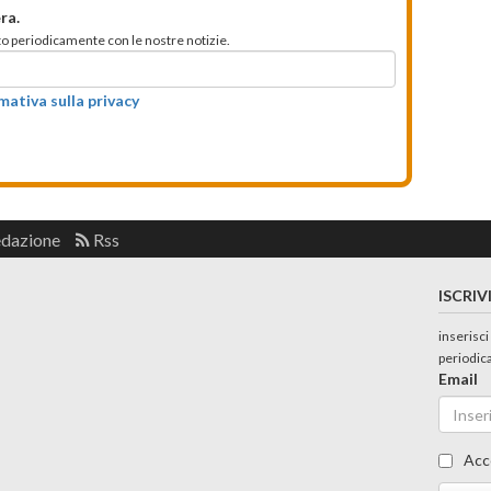
ra.
mato periodicamente con le nostre notizie.
rmativa sulla privacy
edazione
Rss
ISCRIV
inserisci
periodic
Email
Acc