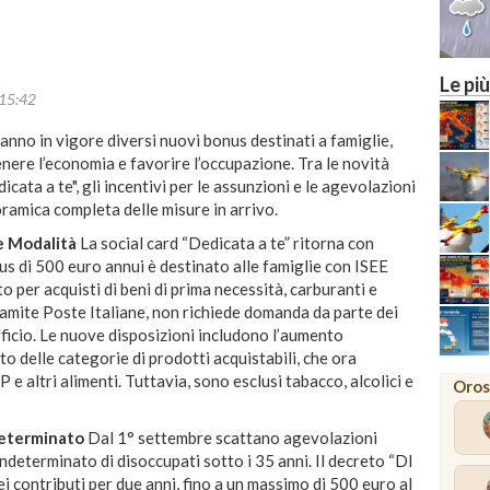
MILAN
Le più
15:42
anno in vigore diversi nuovi bonus destinati a famiglie,
enere l’economia e favorire l’occupazione. Tra le novità
icata a te", gli incentivi per le assunzioni e le agevolazioni
oramica completa delle misure in arrivo.
e Modalità
La social card “Dedicata a te” ritorna con
us di 500 euro annui è destinato alle famiglie con ISEE
o per acquisti di beni di prima necessità, carburanti e
 tramite Poste Italiane, non richiede domanda da parte dei
fficio. Le nuove disposizioni includono l’aumento
o delle categorie di prodotti acquistabili, che ora
altri alimenti. Tuttavia, sono esclusi tabacco, alcolici e
Oros
determinato
Dal 1° settembre scattano agevolazioni
indeterminato di disoccupati sotto i 35 anni. Il decreto “Dl
 contributi per due anni, fino a un massimo di 500 euro al