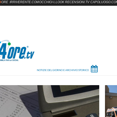
4
ORE
IRRIVERENTE.COM
OCCHIO
AL
LOOK
RECENSIONI.TV
CAPOLUOGO.CO