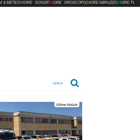
M
ILMETEO
24
ORE
GOSSIP
24
ORE
OROSCOPO
24
ORE
ABRUZZO
24
ORE.TV
Ultime Notizie