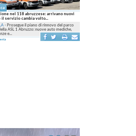
Cronaca
 arrivano nuovi
Abruzzo brucia ancora, sei fronti attivi e
.
Canadair mobilitati contro le fiamme
innovo del parco
L'AQUILA
-
Dall’Aquilano al Pescarese e al
 auto mediche,
Teramano, volontari, mezzi terrestri, elicotteri e
Canadair sono...
commenta