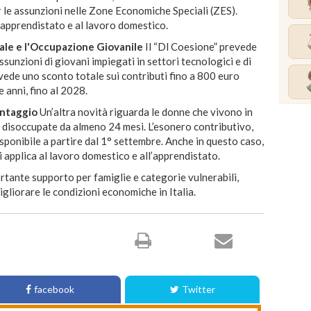
 le assunzioni nelle Zone Economiche Speciali (ZES).
di apprendistato e al lavoro domestico.
tale e l'Occupazione Giovanile
Il “Dl Coesione” prevede
sunzioni di giovani impiegati in settori tecnologici e di
vede uno sconto totale sui contributi fino a 800 euro
e anni, fino al 2028.
antaggio
Un’altra novità riguarda le donne che vivono in
 disoccupate da almeno 24 mesi. L’esonero contributivo,
isponibile a partire dal 1° settembre. Anche in questo caso,
 applica al lavoro domestico e all’apprendistato.
tante supporto per famiglie e categorie vulnerabili,
gliorare le condizioni economiche in Italia.
facebook
Twitter