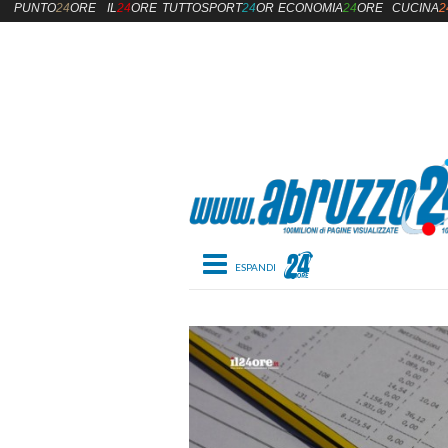
PUNTO
24
ORE
IL
24
ORE
TUTTOSPORT
24
ORE
ECONOMIA
24
ORE
CUCINA
2
Toggle navigation