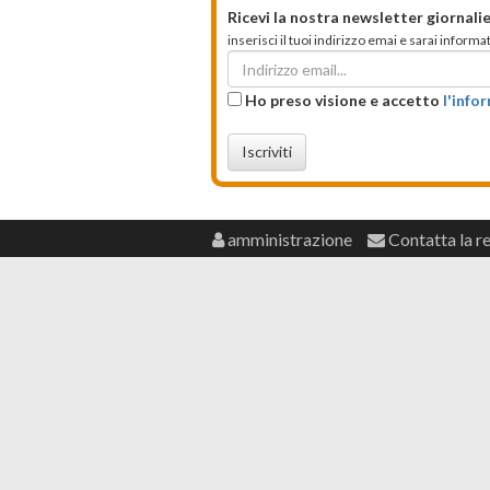
Ricevi la nostra newsletter giornalie
inserisci il tuoi indirizzo emai e sarai infor
Ho preso visione e accetto
l'info
Iscriviti
amministrazione
Contatta la r