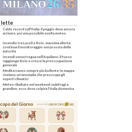
26
35
26
33
O
VENEZIA
 lette
Caldo record sull'Italia: il peggio deve ancora
arrivare, poi una possibile svolta meteo
Incendio tra Lucoli e Roio, massima allerta:
continua il monitoraggio senza sosta delle
autorità
Incendi senza tregua nell’Aquilano: il fuoco
raggiunge Roio e cresce la preoccupazione
generale
Mediterraneo sempre più bollente: le mappe
rivelano un'anomalia che preoccupa gli
esperti climatici
Meteo ribaltato nel weekend: nubifragi e
grandine, ecco dove colpirà l’Italia domenica
copo del Giorno
OROSCOPO
ORE
powered by