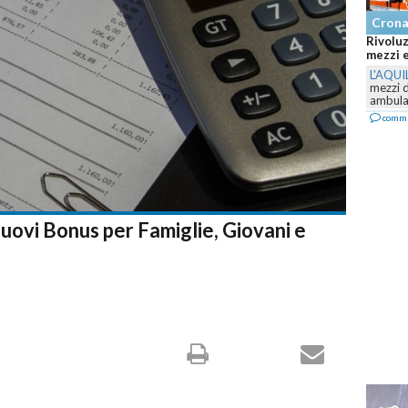
Cronaca
Rivoluzione nel 118 abruzzese:
mezzi e il servizio cambia volto..
L'AQUILA
-
Prosegue il piano di r
mezzi della ASL 1 Abruzzo: nuove
ambulanze e...
commenta
uovi Bonus per Famiglie, Giovani e