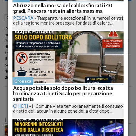
Abruzzo nella morsa del caldo: sfiorati i 40
gradi, Pescara resta in allerta massima
04 Agosto 2015
15:48
PESCARA
-
Temperature eccezionali in numerosi centri
Cronaca
Chieti (CH)
della regione mentre prosegue l'ondata di calore....
L'Anas comunica che la strada statale 81 "Piceno Aprutina" e'
provvisoriamente chiusa in entrambe le direzioni in localita'
Bucchianico (km 150), a causa di un mezzo pesante che ha subito il
ribaltamento del rimorchio durante un trasporto eccezionale. Il
traffico e' deviato sulla viabilita' comunale con indicazioni sul posto.
Il mezzo non ha coinvolto altri veicoli. Sul posto e' presente il
personale Anas per la regolazione del traffico, le operazioni di
rimozione del mezzo incidentato e la pulizia del piano viabile, al fine
di ripristinare la circolazione appena possibile.
Cronaca
Acqua potabile solo dopo bollitura: scatta
l'ordinanza a Chieti Scalo per precauzione
sanitaria
CHIETI
-
Il Comune vieta temporaneamente il consumo
diretto dell'acqua in alcune zone della città dopo...
Le più lette
Caldo record sull'Italia: il peggio deve ancora
arrivare, poi una possibile svolta meteo