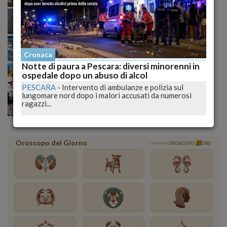
Incendio tra Lucoli e Roio, massima allerta: continua
il monitoraggio senza sosta delle autorità
Meteo ribaltato nel weekend: nubifragi e grandine,
ecco dove colpirà l’Italia domenica
Cronaca
Notte di paura a Pescara: diversi minorenni in
Incendi senza tregua nell’Aquilano: il fuoco
raggiunge Roio e cresce la preoccupazione generale
ospedale dopo un abuso di alcol
PESCARA
-
Intervento di ambulanze e polizia sul
Trump alza la pressione sull’Iran: basi Usa nel mirino,
lungomare nord dopo i malori accusati da numerosi
diplomazia ormai congelata
ragazzi...
Oroscopo del Giorno
powered by
OROSCOPO
ORE