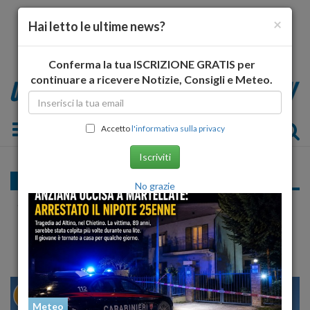
×
Hai letto le ultime news?
Conferma la tua ISCRIZIONE GRATIS per
continuare a ricevere Notizie, Consigli e Meteo.
Toggle navigation
Accetto
l'informativa sulla privacy
Iscriviti
Cronaca
No grazie
Si ribalta rimorchio, chiusa statale nel
Chietino
29
31
MILANO
Meteo