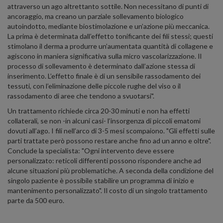
attraverso un ago altrettanto sottile. Non necessitano di punti di
ancoraggio, ma creano un parziale sollevamento biologico
autoindotto, mediante biostimolazione e un’azione più meccanica.
La prima è determinata dall’effetto tonificante dei fili stessi; questi
stimolano il derma a produrre un’aumentata quantità di collagene e
agiscono in maniera significativa sulla micro vascolarizzazione. Il
processo di sollevamento è determinato dall’azione stessa di
inserimento. L’effetto finale è di un sensibile rassodamento dei
tessuti, con l’eliminazione delle piccole rughe del viso o il
rassodamento di aree che tendono a svuotarsi".
Un trattamento richiede circa 20-30 minuti e non ha effetti
collaterali, se non -in alcuni casi- l’insorgenza di piccoli ematomi
dovuti all’ago. I fili nell’arco di 3-5 mesi scompaiono. "Gli effetti sulle
parti trattate però possono restare anche fino ad un anno e oltre".
Conclude la specialista: "Ogni intervento deve essere
personalizzato: reticoli differenti possono rispondere anche ad
alcune situazioni più problematiche. A seconda della condizione del
singolo paziente è possibile stabilire un programma di inizio e
mantenimento personalizzato". Il costo di un singolo trattamento
parte da 500 euro.