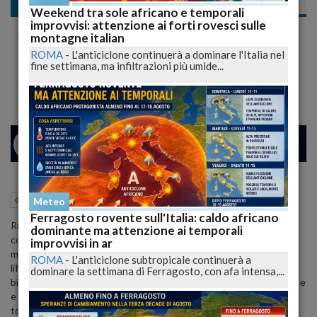
Cronaca nazionale
Weekend tra sole africano e temporali
improvvisi: attenzione ai forti rovesci sulle
Soft Lift, il Filo che Ridisegna il Volto.
montagne italian
Tecnica Innovativa, non Invasiva e a Basso
ROMA
-
L'anticiclone continuerà a dominare l'Italia nel
fine settimana, ma infiltrazioni più umide...
Costo
26
29
MILANO
05 Giugno 2015
05:00
Meteo
Cronaca nazionale
Ferragosto rovente sull'Italia: caldo africano
Ridisegnare il volto con un filo, anche nelle sue parti più difficili
dominante ma attenzione ai temporali
come la linea mandibolare e il collo. Sta riscuotendo sempre più
improvvisi in ar
maggiori consensi l’ultima frontiera della medicina estetica: il soft-
ROMA
-
L'anticiclone subtropicale continuerà a
lift, così chiamato per la minima invasività, si basa sull’utilizzo di fili
dominare la settimana di Ferragosto, con afa intensa,...
biorivitalizzanti che vengono inseriti con sottilissimi aghi sotto cute
e permettono la rigenerazione dei tessuti rendendo la pelle più
tonica e giovane.