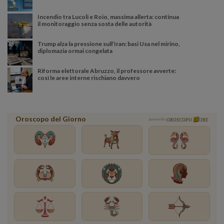
Incendio tra Lucoli e Roio, massima allerta: continua
il monitoraggio senza sosta delle autorità
Trump alza la pressione sull’Iran: basi Usa nel mirino,
diplomazia ormai congelata
Riforma elettorale Abruzzo, il professore avverte:
così le aree interne rischiano davvero
Oroscopo del Giorno
powered by
OROSCOPO
ORE