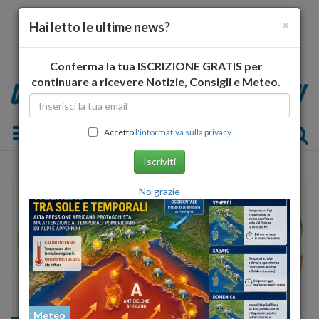
×
Hai letto le ultime news?
Conferma la tua ISCRIZIONE GRATIS per
continuare a ricevere Notizie, Consigli e Meteo.
Toggle navigation
Accetto
l'informativa sulla privacy
Iscriviti
No grazie
Meteo