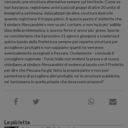
cercando una struttura alternativa sempre sul territorio. Come se
non bastasse, registriamo arrivi a piccoli gruppi di altre 20 unita' di
immigrati a settimana, delocalizzati da altre strutture limitrofe
quando registrano il troppo pieno. A questo punto e' evidente che
il sindaco Alessandrini o non sa piu' contare, o non ha la piu' pallida
idea della problematica, e questo forse e' ancor piu' grave. Specie
se consideriamo che il prossimo 21 agosto giungera' a scadenza il
quinto bando della Prefettura sempre per reperire strutture per
accogliere i profughi e non sappiamo quanti ne verranno
eventualmente assegnati a Pescara. Ovviamente - conclude il
consigliere regionale - Forza Italia non mollera' la presa e di nuovo
chiediamo al sindaco Alessandrini di sedersi al tavolo con il Prefetto
per dire che Pescara ha gia' fatto la propria parte e non puo'
permettersi di accogliere altri profughi, ne' in strutture pubbliche,
ne' tantomeno in quelle private che dovessero proporsi".
Le più lette