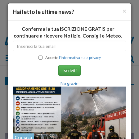
×
Hai letto le ultime news?
Conferma la tua ISCRIZIONE GRATIS per
continuare a ricevere Notizie, Consigli e Meteo.
Toggle navigation
Accetto
l'informativa sulla privacy
Iscriviti
Cronaca
No grazie
Sospiri (Fi) smentisce Alessandrini sui
profughi ospitati: "Sono ben 400 e non solo
100 come dice"
Cronaca