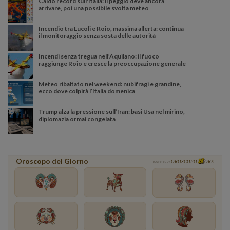
Caldo record sull'Italia: il peggio deve ancora
arrivare, poi una possibile svolta meteo
Incendio tra Lucoli e Roio, massima allerta: continua
il monitoraggio senza sosta delle autorità
Incendi senza tregua nell’Aquilano: il fuoco
raggiunge Roio e cresce la preoccupazione generale
Meteo ribaltato nel weekend: nubifragi e grandine,
ecco dove colpirà l’Italia domenica
Trump alza la pressione sull’Iran: basi Usa nel mirino,
diplomazia ormai congelata
Oroscopo del Giorno
powered by
OROSCOPO
ORE