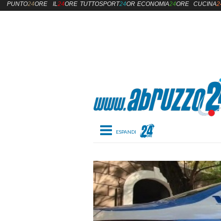
PUNTO
24
ORE
IL
24
ORE
TUTTOSPORT
24
ORE
ECONOMIA
24
ORE
CUCINA
2
Toggle navigation