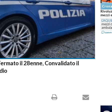
Cron
Rivoluz
mezzi e
L'AQUI
mezzi 
ambulan
comm
Fermato il 28enne, Convalidato il
dio