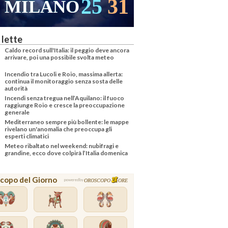
25
31
MILANO
 lette
Caldo record sull'Italia: il peggio deve ancora
arrivare, poi una possibile svolta meteo
Incendio tra Lucoli e Roio, massima allerta:
continua il monitoraggio senza sosta delle
autorità
Incendi senza tregua nell’Aquilano: il fuoco
raggiunge Roio e cresce la preoccupazione
generale
Mediterraneo sempre più bollente: le mappe
rivelano un'anomalia che preoccupa gli
esperti climatici
Meteo ribaltato nel weekend: nubifragi e
grandine, ecco dove colpirà l’Italia domenica
copo del Giorno
OROSCOPO
ORE
powered by