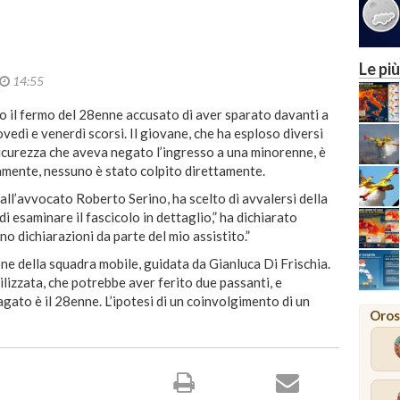
Le più
14:55
o il fermo del 28enne accusato di aver sparato davanti a
iovedì e venerdì scorsi. Il giovane, che ha esploso diversi
 sicurezza che aveva negato l’ingresso a una minorenne, è
amente, nessuno è stato colpito direttamente.
dall’avvocato Roberto Serino, ha scelto di avvalersi della
i esaminare il fascicolo in dettaglio,” ha dichiarato
no dichiarazioni da parte del mio assistito.”
ne della squadra mobile, guidata da Gianluca Di Frischia.
ilizzata, che potrebbe aver ferito due passanti, e
ato è il 28enne. L’ipotesi di un coinvolgimento di un
Oros