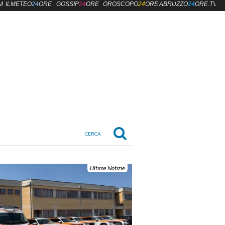
M
ILMETEO
24
ORE
GOSSIP
24
ORE
OROSCOPO
24
ORE
ABRUZZO
24
ORE.TV
Ultime Notizie