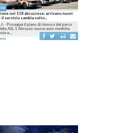
aca
ione nel 118 abruzzese: arrivano nuovi
 il servizio cambia volto...
LA
-
Prosegue il piano di rinnovo del parco
della ASL 1 Abruzzo: nuove auto mediche,
ze e...
enta