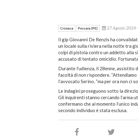
27 Agosto 2024
Cronaca
Pescara (PE)
Il gip Giovanni De Renzis ha convalidat
un locale sulla riviera nella notte tra g
colpi di pistola contro un addetto alla
accusato di tentato omicidio. Fortunat
Durante l’udienza, il 28enne, assistito 
facoltà di non rispondere. “Attendiamo d
l’avvocato Serino, “ma per ora non ci so
Le indagini proseguono sotto la direzio
Gli inquirenti stanno cercando l’arma ut
confermano che al momento l’unico indag
secondo individuo è stata esclusa.