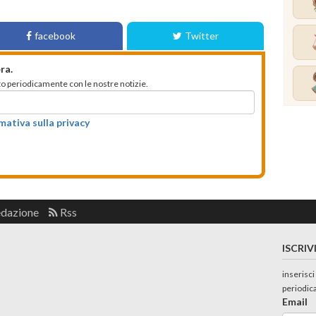
facebook
Twitter
ra.
mato periodicamente con le nostre notizie.
rmativa sulla privacy
edazione
Rss
ISCRIV
inserisci
periodic
Email