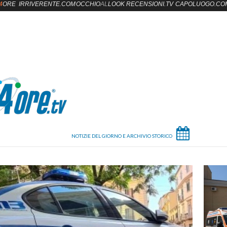
4
ORE
IRRIVERENTE.COM
OCCHIO
AL
LOOK
RECENSIONI.TV
CAPOLUOGO.CO