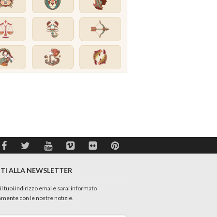
ITI ALLA NEWSLETTER
 il tuoi indirizzo emai e sarai informato
amente con le nostre notizie.