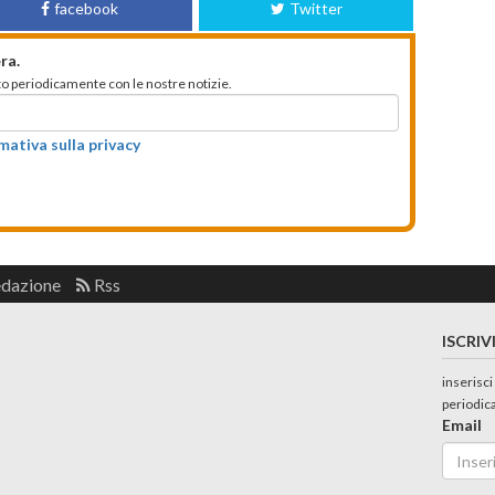
facebook
Twitter
ra.
mato periodicamente con le nostre notizie.
rmativa sulla privacy
edazione
Rss
ISCRIV
inserisci
periodic
Email