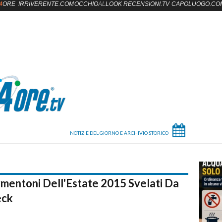
4
ORE
IRRIVERENTE.COM
OCCHIO
AL
LOOK
RECENSIONI.TV
CAPOLUOGO.CO
ormentoni Dell'Estate 2015 Svelati Da
eck