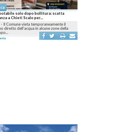
aca
otabile solo dopo bollitura: scatta
anza a Chieti Scalo per...
I
-
Il Comune vieta temporaneamente il
 diretto dell'acqua in alcune zone della
opo...
enta