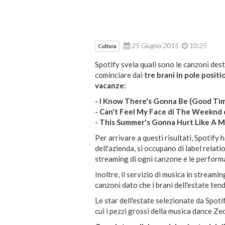
25 Giugno 2015
10:25
Cultura
Spotify svela quali sono le canzoni dest
cominciare dai
tre brani in pole posit
vacanze:
- I Know There's Gonna Be (Good Tim
- Can't Feel My Face di The Weeknd
- This Summer's Gonna Hurt Like A M
Per arrivare a questi risultati, Spotify
dell'azienda, si occupano di label relati
streaming di ogni canzone e le performan
Inoltre, il servizio di musica in streami
canzoni dato che i brani dell'estate ten
Le star dell'estate selezionate da Spoti
cui i pezzi grossi della musica dance Zed