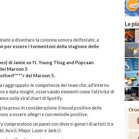
Le più
inate a diventare la colonna sonora dell'estate, a
ion per essere i tormentoni della stagione delle
es) di Jamie xx ft. Young Thug and Popcaan
 dei Maroon 5
otherF****r dei Maroon 5.
 ha raggruppato le competenze dei team che, all'interno
ons e data insight, osservando elementi come l'attivita' di
ce sulla viral chart di Spotify.
ng ha preso in considerazione il mood positivo delle
Oros
dono a essere allegri e con melodie positive.
fy comprendono un panel con diversi generi di artisti tra
d, Avicii, Major Lazer e Jack U.