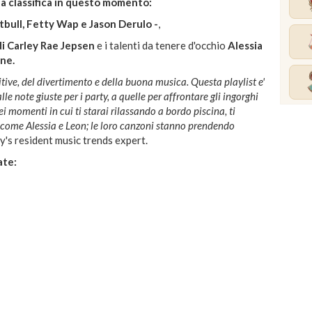
la classifica in questo momento:
tbull, Fetty Wap e Jason Derulo -
,
di Carley Rae Jepsen
e i talenti da tenere d'occhio
Alessia
ne.
sitive, del divertimento e della buona musica. Questa playlist e'
le note giuste per i party, a quelle per affrontare gli ingorghi
ei momenti in cui ti starai rilassando a bordo piscina, ti
i come Alessia e Leon; le loro canzoni stanno prendendo
's resident music trends expert.
ate: