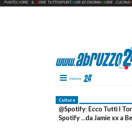
PUNTO
24
ORE
IL
24
ORE
TUTTOSPORT
24
ORE
ECONOMIA
24
ORE
CUCINA
2
Toggle navigation
Cultura
@Spotify: Ecco Tutti I T
Spotify ...da Jamie xx a B