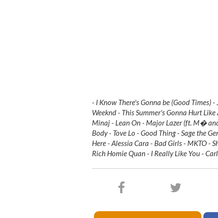
- I Know There's Gonna be (Good Times) - 
Weeknd - This Summer's Gonna Hurt Like A 
Minaj - Lean On - Major Lazer (ft. M� and
Body - Tove Lo - Good Thing - Sage the Gem
Here - Alessia Cara - Bad Girls - MKTO - 
Rich Homie Quan - I Really Like You - Car