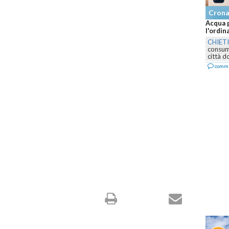
Cron
Acqua p
l'ordin
CHIET
consumo
città d
comm