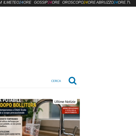
M
ILMETEO
24
ORE
GOSSIP
24
ORE
OROSCOPO
24
ORE
ABRUZZO
24
ORE.TV
Ultime Notizie