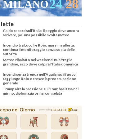
24
28
MILANO
 lette
Caldo record sull'Italia: il peggio deve ancora
arrivare, poi una possibile svolta meteo
Incendio tra Lucoli e Roio, massima allerta:
continua il monitoraggio senza sosta delle
autorità
Meteo ribaltato nel weekend: nubifragi e
grandine, ecco dove colpirà l’Italia domenica
Incendi senza tregua nell’Aquilano: il fuoco
raggiunge Roio e cresce la preoccupazione
generale
Trump alza la pressione sull’Iran: basi Usa nel
mirino, diplomazia ormai congelata
copo del Giorno
OROSCOPO
ORE
powered by