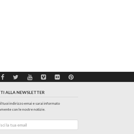
ITI ALLA NEWSLETTER
 il tuoi indirizzo emai e sarai informato
amente con le nostre notizie.