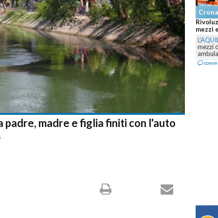
Cron
Rivoluz
mezzi e
L'AQUI
mezzi 
ambulan
comm
 padre, madre e figlia finiti con l'auto
e