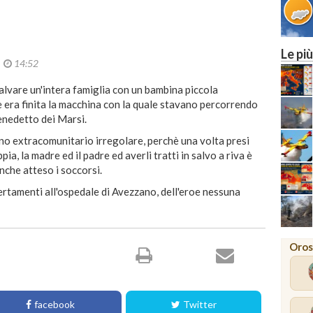
Le più
2
14:52
lvare un'intera famiglia con un bambina piccola
e era finita la macchina con la quale stavano percorrendo
Benedetto dei Marsi.
no extracomunitario irregolare, perchè una volta presi
pia, la madre ed il padre ed averli tratti in salvo a riva è
che atteso i soccorsi.
ertamenti all'ospedale di Avezzano, dell'eroe nessuna
Oros
facebook
Twitter