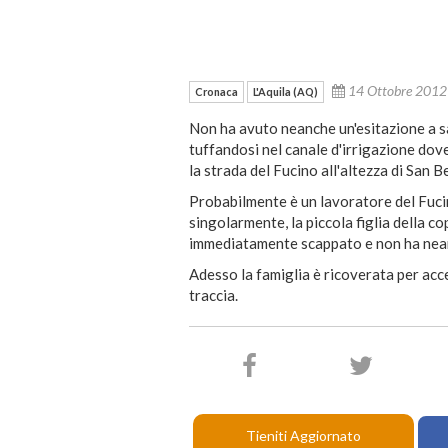
14 Ottobre 201
Cronaca
L'Aquila (AQ)
Non ha avuto neanche un'esitazione a sa
tuffandosi nel canale d'irrigazione dov
la strada del Fucino all'altezza di San 
Probabilmente è un lavoratore del Fuci
singolarmente, la piccola figlia della cop
immediatamente scappato e non ha nean
Adesso la famiglia è ricoverata per acc
traccia.
Tieniti Aggiornato