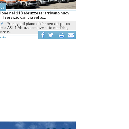
aca
ione nel 118 abruzzese: arrivano nuovi
 il servizio cambia volto...
LA
-
Prosegue il piano di rinnovo del parco
della ASL 1 Abruzzo: nuove auto mediche,
ze e...
enta