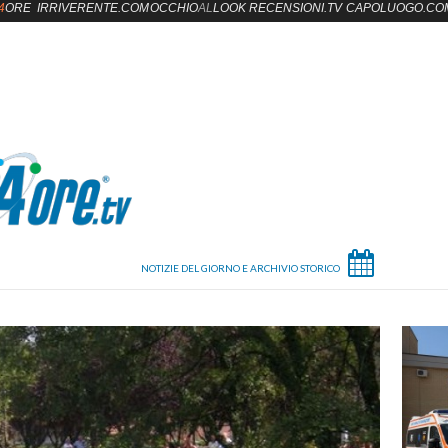
4
ORE
IRRIVERENTE.COM
OCCHIO
AL
LOOK
RECENSIONI.TV
CAPOLUOGO.CO