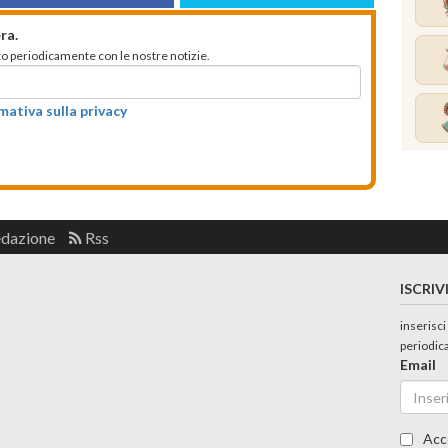
ra.
mato periodicamente con le nostre notizie.
rmativa sulla privacy
edazione
Rss
ISCRIV
inserisci
periodic
Email
Acc