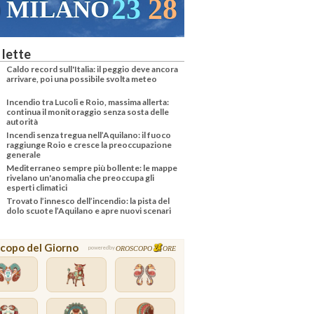
23
28
MILANO
 lette
Caldo record sull'Italia: il peggio deve ancora
arrivare, poi una possibile svolta meteo
Incendio tra Lucoli e Roio, massima allerta:
continua il monitoraggio senza sosta delle
autorità
Incendi senza tregua nell’Aquilano: il fuoco
raggiunge Roio e cresce la preoccupazione
generale
Mediterraneo sempre più bollente: le mappe
rivelano un'anomalia che preoccupa gli
esperti climatici
Trovato l’innesco dell’incendio: la pista del
dolo scuote l’Aquilano e apre nuovi scenari
copo del Giorno
OROSCOPO
ORE
powered by