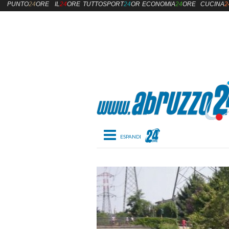
PUNTO
24
ORE
IL
24
ORE
TUTTOSPORT
24
ORE
ECONOMIA
24
ORE
CUCINA
2
Toggle navigation