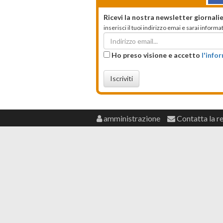
Ricevi la nostra newsletter giornalie
inserisci il tuoi indirizzo emai e sarai infor
Ho preso visione e accetto
l'info
Iscriviti
amministrazione
Contatta la r