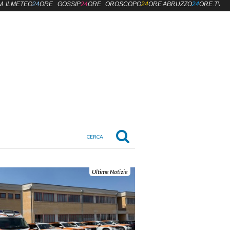
M
ILMETEO
24
ORE
GOSSIP
24
ORE
OROSCOPO
24
ORE
ABRUZZO
24
ORE.TV
Ultime Notizie