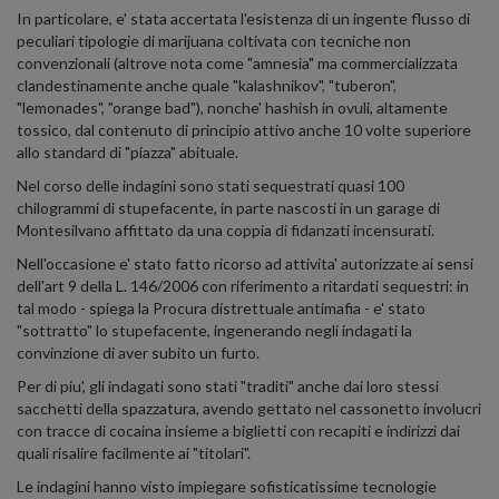
In particolare, e' stata accertata l'esistenza di un ingente flusso di
peculiari tipologie di marijuana coltivata con tecniche non
convenzionali (altrove nota come "amnesia" ma commercializzata
clandestinamente anche quale "kalashnikov", "tuberon",
"lemonades", "orange bad"), nonche' hashish in ovuli, altamente
tossico, dal contenuto di principio attivo anche 10 volte superiore
allo standard di "piazza" abituale.
Nel corso delle indagini sono stati sequestrati quasi 100
chilogrammi di stupefacente, in parte nascosti in un garage di
Montesilvano affittato da una coppia di fidanzati incensurati.
Nell'occasione e' stato fatto ricorso ad attivita' autorizzate ai sensi
dell'art 9 della L. 146/2006 con riferimento a ritardati sequestri: in
tal modo - spiega la Procura distrettuale antimafia - e' stato
"sottratto" lo stupefacente, ingenerando negli indagati la
convinzione di aver subito un furto.
Per di piu', gli indagati sono stati "traditi" anche dai loro stessi
sacchetti della spazzatura, avendo gettato nel cassonetto involucri
con tracce di cocaina insieme a biglietti con recapiti e indirizzi dai
quali risalire facilmente ai "titolari".
Le indagini hanno visto impiegare sofisticatissime tecnologie