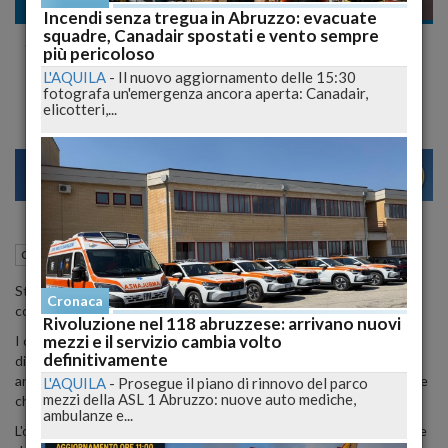
Cronaca
Incendi senza tregua in Abruzzo: evacuate
squadre, Canadair spostati e vento sempre
Stroncato traffico di droga per "Vip",
più pericoloso
arresti in Abruzzo, marche e Sicilia
L'AQUILA
-
Il nuovo aggiornamento delle 15:30
fotografa un'emergenza ancora aperta: Canadair,
elicotteri,...
24
30
VENEZIA
04 Agosto 2015
13:26
Cronaca
L'Aquila (AQ)
Stroncato un vasto traffico di sostanze stupefacenti che vede
Cronaca
coinvolta, in particolare, la costa abruzzese.
Rivoluzione nel 118 abruzzese: arrivano nuovi
mezzi e il servizio cambia volto
I carabinieri del Comando Carabinieri per la Tutela dell'Ambiente,
definitivamente
diretto dal colonnello Sergio Di Caprio, il capitano "Ultimo che
arresto' Toto' Riina, stanno eseguendo arresti e perquisizioni, oltre
L'AQUILA
-
Prosegue il piano di rinnovo del parco
mezzi della ASL 1 Abruzzo: nuove auto mediche,
che in Abruzzo, nelle Marche e in Sicilia.
ambulanze e...
L'operazione conclude una complessa indagine convenzionalmente