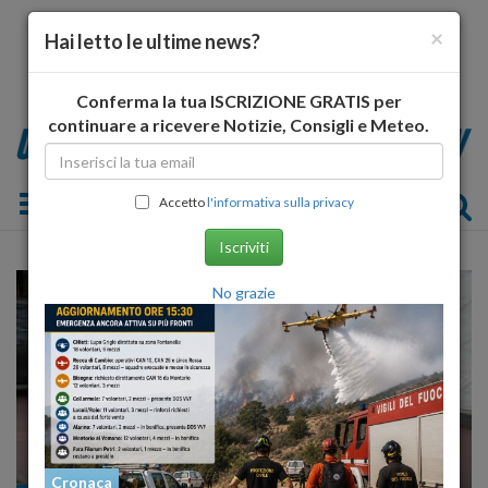
×
Hai letto le ultime news?
Conferma la tua ISCRIZIONE GRATIS per
continuare a ricevere Notizie, Consigli e Meteo.
Toggle navigation
Accetto
l'informativa sulla privacy
Iscriviti
No grazie
Cronaca