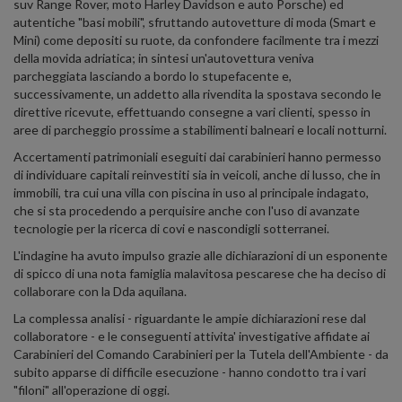
suv Range Rover, moto Harley Davidson e auto Porsche) ed
autentiche "basi mobili", sfruttando autovetture di moda (Smart e
Mini) come depositi su ruote, da confondere facilmente tra i mezzi
della movida adriatica; in sintesi un'autovettura veniva
parcheggiata lasciando a bordo lo stupefacente e,
successivamente, un addetto alla rivendita la spostava secondo le
direttive ricevute, effettuando consegne a vari clienti, spesso in
aree di parcheggio prossime a stabilimenti balneari e locali notturni.
Accertamenti patrimoniali eseguiti dai carabinieri hanno permesso
di individuare capitali reinvestiti sia in veicoli, anche di lusso, che in
immobili, tra cui una villa con piscina in uso al principale indagato,
che si sta procedendo a perquisire anche con l'uso di avanzate
tecnologie per la ricerca di covi e nascondigli sotterranei.
L'indagine ha avuto impulso grazie alle dichiarazioni di un esponente
di spicco di una nota famiglia malavitosa pescarese che ha deciso di
collaborare con la Dda aquilana.
La complessa analisi - riguardante le ampie dichiarazioni rese dal
collaboratore - e le conseguenti attivita' investigative affidate ai
Carabinieri del Comando Carabinieri per la Tutela dell'Ambiente - da
subito apparse di difficile esecuzione - hanno condotto tra i vari
"filoni" all'operazione di oggi.