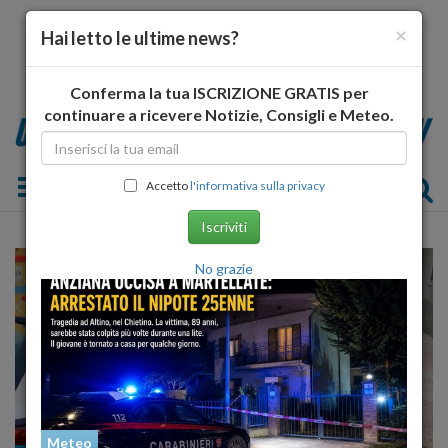
×
Hai letto le ultime news?
Conferma la tua ISCRIZIONE GRATIS per
continuare a ricevere Notizie, Consigli e Meteo.
Toggle navigation
Accetto
l'informativa sulla privacy
Iscriviti
No grazie
Meteo