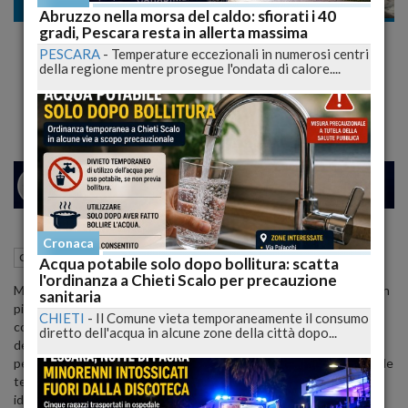
Cronaca
Abruzzo nella morsa del caldo: sfiorati i 40
gradi, Pescara resta in allerta massima
TERRORE ALLA MONDADORI: COMMESSE
PESCARA
-
Temperature eccezionali in numerosi centri
MINACCIATE COL COLTELLO, CACCIA AL
della regione mentre prosegue l'ondata di calore....
RAPINATORE SOLITARIO
24
27
MILANO
Cronaca
08 Marzo 2024
18:09
Cronaca
Pescara (PE)
Acqua potabile solo dopo bollitura: scatta
l'ordinanza a Chieti Scalo per precauzione
Momenti di terrore si sono vissuti ieri sera alla libreria Mondadori in
sanitaria
pieno centro, quando un rapinatore solitario ha minacciato una
CHIETI
-
Il Comune vieta temporaneamente il consumo
commessa con un coltello e si è dato alla fuga con circa 400 euro
diretto dell'acqua in alcune zone della città dopo...
dell'incasso. Le forze dell'ordine sono ora impegnate nella caccia
per individuare l'aggressore, mentre analizzano le registrazioni delle
telecamere di sicurezza nella speranza di trovare indizi utili alla sua
identificazione.