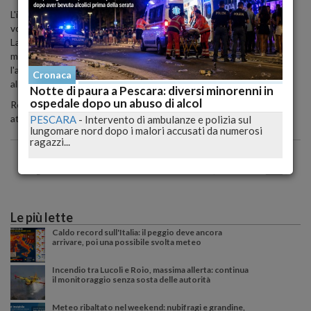
L'incidente è avvenuto intorno alle 19:00, quando l'uomo, con il
volto coperto, ha fatto irruzione nella libreria situata in via Milano.
La commessa è stata costretta a consegnare il denaro sotto
minaccia di morte. La rapida risposta delle forze dell'ordine, con
l'arrivo di due pattuglie, ha scongiurato il peggio e posto fine
Cronaca
all'incubo vissuto dalla vittima.
Notte di paura a Pescara: diversi minorenni in
ospedale dopo un abuso di alcol
Restate aggiornati per ulteriori sviluppi su questa vicenda e sulle
attività investigative delle autorità.
PESCARA
-
Intervento di ambulanze e polizia sul
lungomare nord dopo i malori accusati da numerosi
ragazzi...
Le più lette
Caldo record sull'Italia: il peggio deve ancora
arrivare, poi una possibile svolta meteo
Incendio tra Lucoli e Roio, massima allerta: continua
il monitoraggio senza sosta delle autorità
Meteo ribaltato nel weekend: nubifragi e grandine,