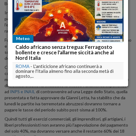
Ben 682mila euro al giorno!
Insomma una stangata niente male per non aver legiferato prima,
per non aver usato il pugno duro contro i balneatori che per tutta
l'estate hanno protestato e fatto sentire le loro ragioni, perchè di
ragioni ne hanno da vendere.
Meteo
Fu lo stesso qualche anno fa per le "
quote latte
" lo Stato, il Governo
e il Parlamento richiusi a riccio nella loro campana di vetro avevano
Caldo africano senza tregua: Ferragosto
bollente e cresce l'allarme siccità anche al
sottovalutato il problema fino alla fine, poi ci fu la contravvenzione
Nord Italia
dell'Europa e giù di esborsi milionari.
ROMA
-
L'anticiclone africano continuerà a
Con tutta la solidarietà possibile e l'oggettvità che deve
dominare l'Italia almeno fino alla seconda metà di
contraddistinguere chi scrive "per mestiere" non possiamo fare a
agosto,...
meno di sottolineare come lo stesso Governo tecnico che non più
di tre mesi orsono ha sfiduciato lo stesso Parlamento imponendo
ad
INPS e INAIL
di contravvenire ad una Legge dello Stato, quella
presentata e fatta approvare da Gianni Letta, ha stabilito che da
lunedì le partite iva terremotate abruzzesi dovranno tornare a
pagare le tasse del periodo subito post-sisma al 100%.
Quindi tutti gli esercizi commerciali, gli imprenditori, gli artigiani, i
liberi professionisti non avranno più l'agevolazione del pagamento
del solo 40%, ma dovranno versare anche il restante 60% dei 18