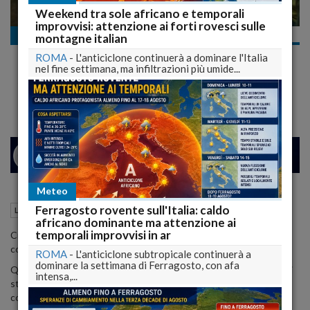
Weekend tra sole africano e temporali
improvvisi: attenzione ai forti rovesci sulle
La ricostruzione
montagne italian
Tasse: perdono le persone, Terremoto - Bolkestein
ROMA
-
L'anticiclone continuerà a dominare l'Italia
0 a 682.000€ al giorno
nel fine settimana, ma infiltrazioni più umide...
Le associazioni decidono la linea dura
26
29
MILANO
Meteo
Ferragosto rovente sull'Italia: caldo
15 Dicembre 2012
13:37
La ricostruzione
L'Aquila (AQ)
africano dominante ma attenzione ai
temporali improvvisi in ar
Ci costerà quasi 1 miliardo 250mila euro la proroga per 5 anni delle
concessioni balneari.
ROMA
-
L'anticiclone subtropicale continuerà a
dominare la settimana di Ferragosto, con afa
Questo in spregio alla
direttiva europea Bolkestein
che obbliga gli
intensa,...
stati membri a liberalizzare il mercato entro la fine dell'anno in
corso.