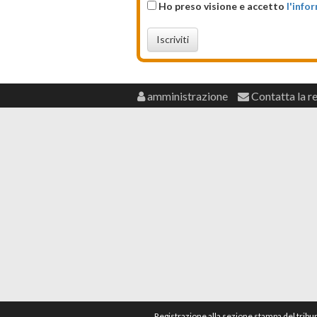
Ho preso visione e accetto
l'info
Iscriviti
amministrazione
Contatta la r
Registrazione alla sezione stampa del tribu