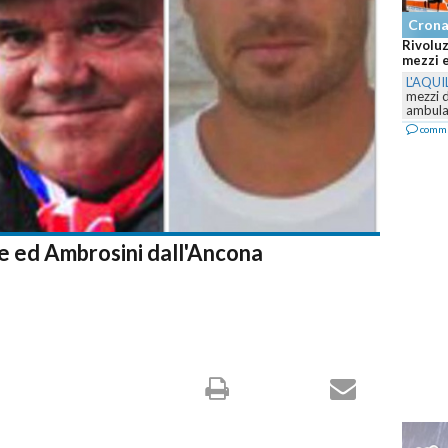
Cron
Rivoluz
mezzi e
L'AQUI
mezzi 
ambulan
comm
e ed Ambrosini dall'Ancona