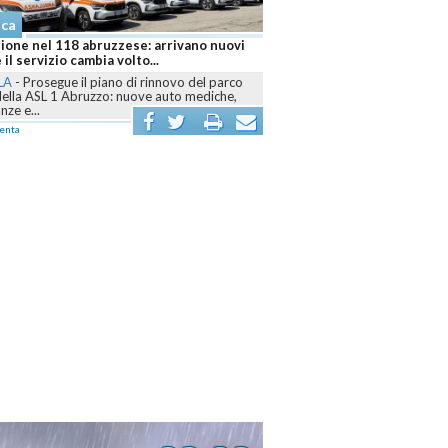
aca
ione nel 118 abruzzese: arrivano nuovi
 il servizio cambia volto...
LA
-
Prosegue il piano di rinnovo del parco
della ASL 1 Abruzzo: nuove auto mediche,
ze e...
enta