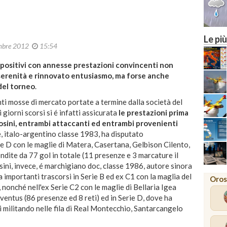
Le più
mbre 2012
15:54
ati positivi con annesse prestazioni convincenti non
serenità e rinnovato entusiasmo, ma forse anche
del torneo
.
nti mosse di mercato portate a termine dalla società del
i giorni scorsi si é infatti assicurata
le prestazioni prima
rosini, entrambi attaccanti ed entrambi provenienti
e, italo-argentino classe 1983, ha disputato
 D con le maglie di Matera, Casertana, Gelbison Cilento,
ondite da 77 gol in totale (11 presenze e 3 marcature il
sini, invece, é marchigiano doc, classe 1986, autore sinora
a importanti trascorsi in Serie B ed ex C1 con la maglia del
Oros
 nonché nell'ex Serie C2 con le maglie di Bellaria Igea
entus (86 presenze ed 8 reti) ed in Serie D, dove ha
 militando nelle fila di Real Montecchio, Santarcangelo