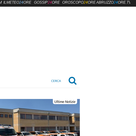
M
ILMETEO
24
ORE
GOSSIP
24
ORE
OROSCOPO
24
ORE
ABRUZZO
24
ORE.TV
Ultime Notizie