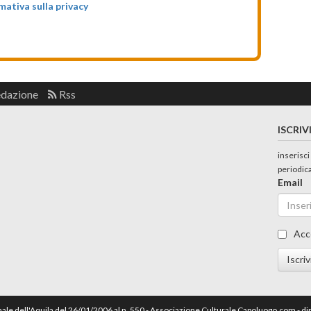
rmativa sulla privacy
edazione
Rss
ISCRIV
inserisci
periodic
Email
Acc
Iscriv
nale dell'Aquila del 26/01/2006 al n. 550 - Associazione Culturale Capoluogo.com - 