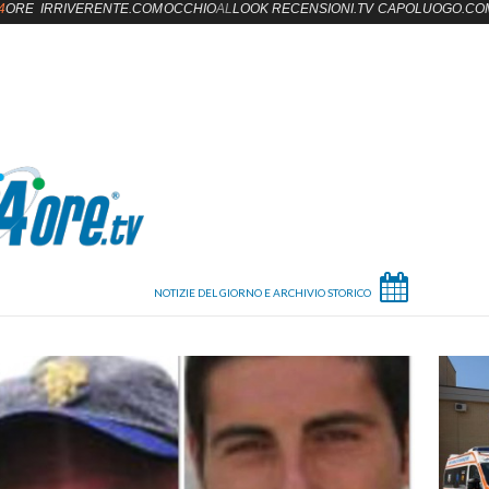
4
ORE
IRRIVERENTE.COM
OCCHIO
AL
LOOK
RECENSIONI.TV
CAPOLUOGO.CO