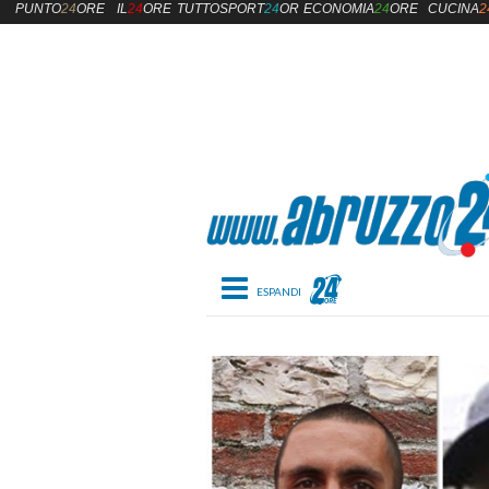
PUNTO
24
ORE
IL
24
ORE
TUTTOSPORT
24
ORE
ECONOMIA
24
ORE
CUCINA
2
Toggle navigation