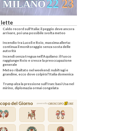
22
23
MILANO
VENEZ
 lette
Caldo record sull'Italia: il peggio deve ancora
arrivare, poi una possibile svolta meteo
Incendio tra Lucoli e Roio, massima allerta:
continua il monitoraggio senza sosta delle
autorità
Incendi senza tregua nell’Aquilano: il fuoco
raggiunge Roio e cresce la preoccupazione
generale
Meteo ribaltato nel weekend: nubifragi e
grandine, ecco dove colpirà l’Italia domenica
Trump alza la pressione sull’Iran: basi Usa nel
mirino, diplomazia ormai congelata
copo del Giorno
OROSCOPO
ORE
powered by