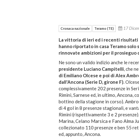
17 Dice
Cronaca nazionale
Teramo (TE)
La vittoria di ieri ed i recenti risult
hanno riportato in casa Teramo solo 
rinnovate ambizioni per il prosieguo 
Ne sono un valido indizio anche le rece
presidente Luciano Campitelli
, che ne
di Emiliano Olcese e poi di Alex Amb
dall'Ancona (Serie D, girone F)
. Olces
complessivamente 202 presenze in Serie
Rimini, Sarnese ed, in ultimo, Ancona, c
bottino della stagione in corso). Ambro
di 4 gol in 8 presenze stagionali, e vant
Rimini (rispettivamente 3 e 2 presenze),
Marina, Celano Marsica e Fano Alma Juv
collezionato 110 presenze e ben 55 reti
ed, appunto, Ancona.