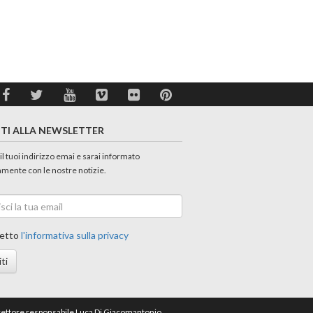
ITI ALLA NEWSLETTER
 il tuoi indirizzo emai e sarai informato
amente con le nostre notizie.
etto
l'informativa sulla privacy
iti
direttore responsabile Luca Di Giacomantonio