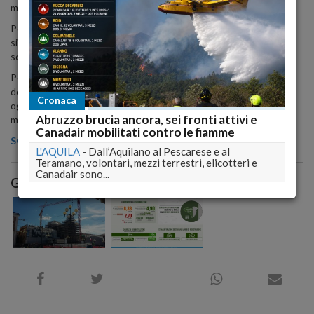
miliardi 697 milioni 934 mila euro.
Per quanto riguarda la ricostruzione dei 56 comuni del cratere
sismico (L'Aquila esclusa) i contributi concessi al 31 marzo 2017
sono pari a 1 miliardo e 334 milioni di euro.
Per quanto concerne la ricostruzione pubblica riferita al Comune
dell'Aquila e ai centri storici della periferia l'importo richiesto ad
Cronaca
oggi e' di 2 miliardi 143 milioni 738 mila euro circa di cui finanziato 1
Abruzzo brucia ancora, sei fronti attivi e
miliardo 991 milioni 636 mila euro.
Canadair mobilitati contro le fiamme
SCARICA IL PDF
L'AQUILA
-
Dall’Aquilano al Pescarese e al
Teramano, volontari, mezzi terrestri, elicotteri e
Canadair sono...
Galleria Immagini