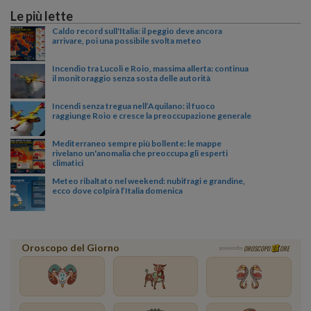
Le più lette
Caldo record sull'Italia: il peggio deve ancora
arrivare, poi una possibile svolta meteo
Incendio tra Lucoli e Roio, massima allerta: continua
il monitoraggio senza sosta delle autorità
Incendi senza tregua nell’Aquilano: il fuoco
raggiunge Roio e cresce la preoccupazione generale
Mediterraneo sempre più bollente: le mappe
rivelano un'anomalia che preoccupa gli esperti
climatici
Meteo ribaltato nel weekend: nubifragi e grandine,
ecco dove colpirà l’Italia domenica
Oroscopo del Giorno
OROSCOPO
ORE
powered by