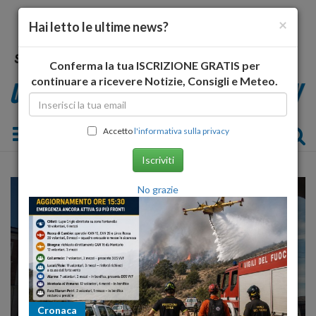
×
Hai letto le ultime news?
Conferma la tua ISCRIZIONE GRATIS per
continuare a ricevere Notizie, Consigli e Meteo.
Toggle navigation
Accetto
l'informativa sulla privacy
Iscriviti
No grazie
Cronaca