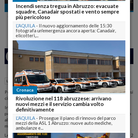
Incendi senza tregua in Abruzzo: evacuate
La ricostruzione
squadre, Canadair spostati e vento sempre
#Terremoto 2009, a otto anni dal #Sisma i numeri
più pericoloso
della #Ricostruzione
L'AQUILA
-
Il nuovo aggiornamento delle 15:30
fotografa un'emergenza ancora aperta: Canadair,
elicotteri,...
24
26
MILANO
05 Aprile 2017
09:41
La ricostruzione
L'Aquila (AQ)
Cronaca
Per la
ricostruzione privata del post sisma 2009
sono stati concessi
Rivoluzione nel 118 abruzzese: arrivano
circa 6 miliardi e 237 milioni di euro.
nuovi mezzi e il servizio cambia volto
In particolare, per la ricostruzione del Comune dell'Aquila e della
definitivamente
periferia - i dati sono riferiti al 6 febbraio 2017 - l'importo concesso
L'AQUILA
-
Prosegue il piano di rinnovo del parco
alle 24.575 pratiche istruite ammonta a 4 miliardi 903 milioni e 537
mezzi della ASL 1 Abruzzo: nuove auto mediche,
mila euro.
ambulanze e...
Le pratiche da istruire sono ancora 2.121 e l'importo richiesto e' di 2