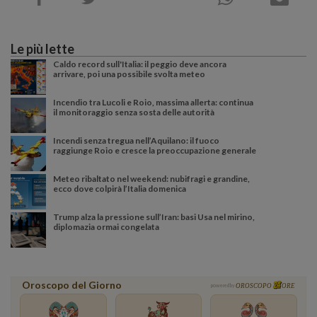
Le più lette
Caldo record sull'Italia: il peggio deve ancora
arrivare, poi una possibile svolta meteo
Incendio tra Lucoli e Roio, massima allerta: continua
il monitoraggio senza sosta delle autorità
Incendi senza tregua nell’Aquilano: il fuoco
raggiunge Roio e cresce la preoccupazione generale
Meteo ribaltato nel weekend: nubifragi e grandine,
ecco dove colpirà l’Italia domenica
Trump alza la pressione sull’Iran: basi Usa nel mirino,
diplomazia ormai congelata
Oroscopo del Giorno
powered by
OROSCOPO
ORE