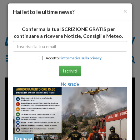
×
Hai letto le ultime news?
Conferma la tua ISCRIZIONE GRATIS per
continuare a ricevere Notizie, Consigli e Meteo.
Toggle navigation
Accetto
l'informativa sulla privacy
Iscriviti
No grazie
Cronaca