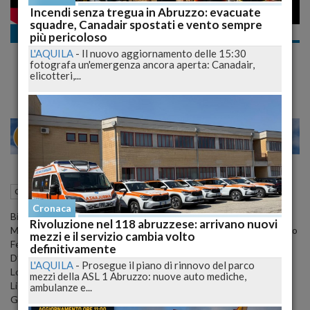
Incendi senza tregua in Abruzzo: evacuate
squadre, Canadair spostati e vento sempre
Cronaca nazionale
più pericoloso
Tiziano Ferro, Baglioni, Morandi e Ligabue
L'AQUILA
-
Il nuovo aggiornamento delle 15:30
Protagonisti dei Wind Music Awards
fotografa un'emergenza ancora aperta: Canadair,
elicotteri,...
20
26
MILANO
05 Giugno 2015
05:00
Cronaca nazionale
Cronaca
Biagio Antonacci, i 'capitani coraggiosi' Claudio Baglioni e Gianni
Rivoluzione nel 118 abruzzese: arrivano nuovi
Morandi, che apriranno la serata, assieme ad Emma, Fedez e Tiziano
mezzi e il servizio cambia volto
Ferro. E ancora: Mario Biondi, Clementino, Club Dogo, Gigi
definitivamente
D’Alessio, Dear Jack, Francesco De Gregori, Elisa, Emis Killa,
L'AQUILA
-
Prosegue il piano di rinnovo del parco
Lorenzo Fragola, Gemitaiz&Madman, Il Volo, Deborah Iurato, J-Ax,
mezzi della ASL 1 Abruzzo: nuove auto mediche,
Ligabue , Fiorella Mannoia, Marracash, Marco Mengoni, Modà,
ambulanze e...
Gianna Nannini, Negrita, Nek, Eros Ramazzotti, Francesco Renga,