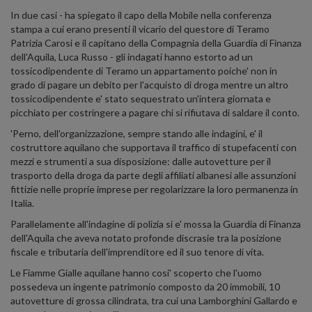
In due casi - ha spiegato il capo della Mobile nella conferenza
stampa a cui erano presenti il vicario del questore di Teramo
Patrizia Carosi e il capitano della Compagnia della Guardia di Finanza
dell'Aquila, Luca Russo - gli indagati hanno estorto ad un
tossicodipendente di Teramo un appartamento poiche' non in
grado di pagare un debito per l'acquisto di droga mentre un altro
tossicodipendente e' stato sequestrato un'intera giornata e
picchiato per costringere a pagare chi si rifiutava di saldare il conto.
'Perno, dell'organizzazione, sempre stando alle indagini, e' il
costruttore aquilano che supportava il traffico di stupefacenti con
mezzi e strumenti a sua disposizione: dalle autovetture per il
trasporto della droga da parte degli affiliati albanesi alle assunzioni
fittizie nelle proprie imprese per regolarizzare la loro permanenza in
Italia.
Parallelamente all'indagine di polizia si e' mossa la Guardia di Finanza
dell'Aquila che aveva notato profonde discrasie tra la posizione
fiscale e tributaria dell'imprenditore ed il suo tenore di vita.
Le Fiamme Gialle aquilane hanno cosi' scoperto che l'uomo
possedeva un ingente patrimonio composto da 20 immobili, 10
autovetture di grossa cilindrata, tra cui una Lamborghini Gallardo e