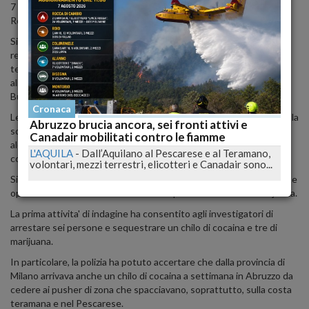
7 delle 8 ordinanze di custodia cautelare firmate dal gip Giuseppe
Romano Gargarella.
Si tratta di due albanesi di 23 e 28 anni e di un romeno di 30, tutti
residenti a Teramo, di una 32enne residente nella provincia
teramana, di una 31enne residente a Bellante (Teramo) e di due
albanesi 38enni residenti uno a Castellanza (Milano) e l'altro a
Bustarsizio (Varese).
Cronaca
Le indagini sono scattate nel marzo dello scorso anno da parte della
Abruzzo brucia ancora, sei fronti attivi e
squadra mobile di Teramo, diretta da Gennaro Capasso a carico di
Canadair mobilitati contro le fiamme
alcuni albanesi dediti allo spaccio, a Teramo, i quali vantavano tra i
L'AQUILA
-
Dall’Aquilano al Pescarese e al Teramano,
consumatori anche imprenditori e personaggi della Teramo 'bene'.
volontari, mezzi terrestri, elicotteri e Canadair sono...
Si e' scoperto che il sodalizio era composto da italiani e albanesi che
operavano tra Milano e Teramo nello spaccio di cocaina e marijuana.
La prima attivita' di indagine ha consentito agli investigatori di
arrestare sei persone e sequestrare un chilo di cocaina e tre di
marijuana.
In particolare, la polizia ha potuto accertare che dalla provincia di
Milano arrivava anche un chilo di cocaina a settimana in Abruzzo da
cedere ai pusher di zona che spacciavano, soprattutto, sulla costa
teramana e nel Pescarese.