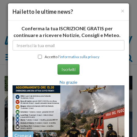
×
Hai letto le ultime news?
Conferma la tua ISCRIZIONE GRATIS per
continuare a ricevere Notizie, Consigli e Meteo.
Toggle navigation
Accetto
l'informativa sulla privacy
Iscriviti
No grazie
Cronaca