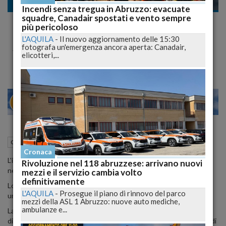
Cronaca
Incendi senza tregua in Abruzzo: evacuate
squadre, Canadair spostati e vento sempre
Traffico di droga, 8 arresti a Teramo.
più pericoloso
Presunta mente un imprenditore aquilano
L'AQUILA
-
Il nuovo aggiornamento delle 15:30
fotografa un'emergenza ancora aperta: Canadair,
Sequestrati immobili, auto ed una barca
elicotteri,...
22
27
MILANO
26 Giugno 2015
10:42
Cronaca
Teramo (TE)
Cronaca
L'imprenditore edile dell'Aquila, A.W.D, 43 anni, impegnato anche
Rivoluzione nel 118 abruzzese: arrivano nuovi
nella ricostruzione post-sisma, e' tuttora latitante.
mezzi e il servizio cambia volto
definitivamente
Lo stanno cercando tutte le Forze di polizia a cui e' stato diramata
L'AQUILA
-
Prosegue il piano di rinnovo del parco
una foto segnaletica.
mezzi della ASL 1 Abruzzo: nuove auto mediche,
ambulanze e...
La polizia, su richiesta del sostituto procuratore della Direzione
distrettuale antimafia dell'Aquila, David Mancini, ha eseguito quindi