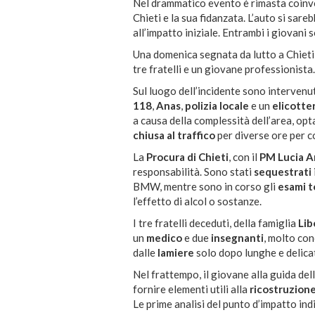
Nel drammatico evento è rimasta coinv
Chieti e la sua fidanzata. L’auto si sar
all’impatto iniziale. Entrambi i giovani
Una domenica segnata da lutto a Chieti,
tre fratelli e un giovane professionista.
Sul luogo dell’incidente sono interven
118
,
Anas
,
polizia locale
e un
elicotte
a causa della complessità dell’area, opt
chiusa al traffico
per diverse ore per con
La
Procura di Chieti
, con il
PM Lucia 
responsabilità. Sono stati
sequestrati
BMW, mentre sono in corso gli
esami t
l’effetto di alcol o sostanze.
I tre fratelli deceduti, della famiglia
Lib
un
medico
e due
insegnanti
, molto con
dalle
lamiere
solo dopo lunghe e delica
Nel frattempo, il giovane alla guida del
fornire elementi utili alla
ricostruzione
Le prime analisi del punto d’impatto in