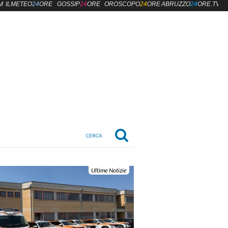
M
ILMETEO
24
ORE
GOSSIP
24
ORE
OROSCOPO
24
ORE
ABRUZZO
24
ORE.TV
Ultime Notizie