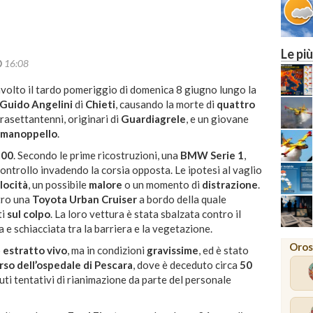
Le più
16:08
volto il tardo pomeriggio di domenica 8 giugno lungo la
Guido Angelini
di
Chieti
, causando la morte di
quattro
ltrasettantenni, originari di
Guardiagrele
, e un giovane
omanoppello
.
:00
. Secondo le prime ricostruzioni, una
BMW Serie 1
,
ontrollo invadendo la corsia opposta. Le ipotesi al vaglio
locità
, un possibile
malore
o un momento di
distrazione
.
tro una
Toyota Urban Cruiser
a bordo della quale
ti
sul colpo
. La loro vettura è stata sbalzata contro il
 e schiacciata tra la barriera e la vegetazione.
Oros
o
estratto vivo
, ma in condizioni
gravissime
, ed è stato
so dell’ospedale di Pescara
, dove è deceduto circa
50
uti tentativi di rianimazione da parte del personale