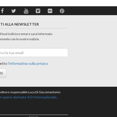
ITI ALLA NEWSLETTER
 il tuoi indirizzo emai e sarai informato
amente con le nostre notizie.
etto
l'informativa sulla privacy
iti
direttore responsabile Luca Di Giacomantonio
opere derivate 4.0 Internazionale.