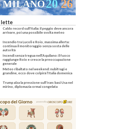
20
26
MILANO
VENEZI
 lette
Caldo record sull'Italia: il peggio deve ancora
arrivare, poi una possibile svolta meteo
Incendio tra Lucoli e Roio, massima allerta:
continua il monitoraggio senza sosta delle
autorità
Incendi senza tregua nell’Aquilano: il fuoco
raggiunge Roio e cresce la preoccupazione
generale
Meteo ribaltato nel weekend: nubifragi e
grandine, ecco dove colpirà l’Italia domenica
Trump alza la pressione sull’Iran: basi Usa nel
mirino, diplomazia ormai congelata
copo del Giorno
OROSCOPO
ORE
powered by