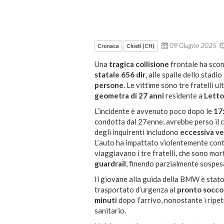
09 Giugno 2025
Cronaca
Chieti (CH)
Una
tragica collisione
frontale ha scon
statale 656 dir
, alle spalle dello stadio
persone
. Le vittime sono tre fratelli u
geometra di 27 anni
residente a
Lett
L’incidente è avvenuto poco dopo le
17
condotta dal 27enne, avrebbe perso il c
degli inquirenti includono
eccessiva ve
L’auto ha impattato violentemente con
viaggiavano i tre fratelli, che sono mor
guardrail
, finendo parzialmente sospesa
Il giovane alla guida della BMW è stat
trasportato d’urgenza al
pronto soccor
minuti
dopo l’arrivo, nonostante i ripet
sanitario.