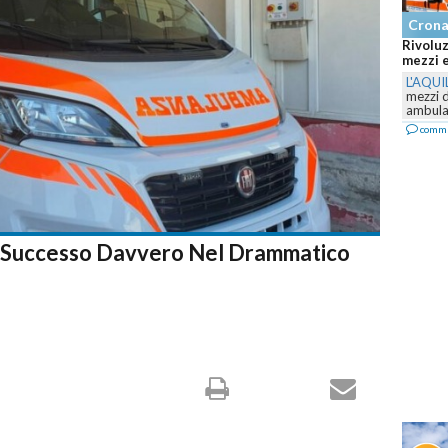
Crona
Rivoluz
mezzi e 
L'AQUI
mezzi d
ambulan
comm
 È Successo Davvero Nel Drammatico