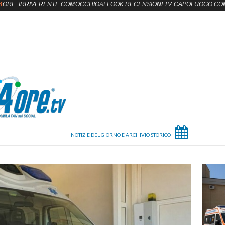
4
ORE
IRRIVERENTE.COM
OCCHIO
AL
LOOK
RECENSIONI.TV
CAPOLUOGO.CO