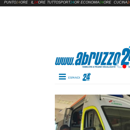
PUNTO
24
ORE
IL
24
ORE
TUTTOSPORT
24
ORE
ECONOMIA
24
ORE
CUCINA
2
Toggle navigation