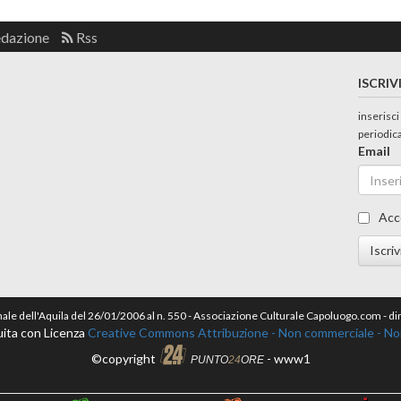
edazione
Rss
ISCRIV
inserisci
periodic
Email
Acc
Iscriv
nale dell'Aquila del 26/01/2006 al n. 550 - Associazione Culturale Capoluogo.com - 
ita con Licenza
Creative Commons Attribuzione - Non commerciale - Non 
©copyright
- www1
PUNTO
24
ORE