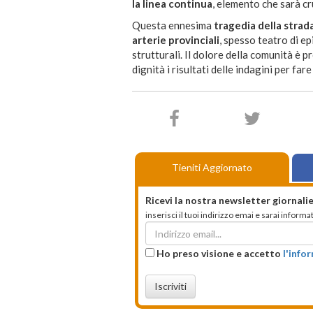
la linea continua
, elemento che sarà cr
Questa ennesima
tragedia della strad
arterie provinciali
, spesso teatro di e
strutturali. Il dolore della comunità è 
dignità i risultati delle indagini per fa
Tieniti Aggiornato
Ricevi la nostra newsletter giornalie
inserisci il tuoi indirizzo emai e sarai infor
Ho preso visione e accetto
l'info
Iscriviti