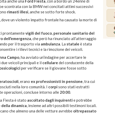
olta anche una
Ford Fiesta
, con a bordo un 24enne di
ebbe scontrata con la BMW nei concitati attimi successivi
 sono
rimasti illesi
, anche se sotto forte shock.
 dove un violento impatto frontale ha causato la morte di
uti prontamente
vigili del fuoco
,
personale sanitario del
ro dell’emergenza
, che però ha rinunciato all’atterraggio
ando per il trasporto via
ambulanza
. La
statale
è stata
sentire i rilievi tecnici e la rimozione dei veicoli.
Anna Campo
, ha avviato un’indagine per accertare le
i due veicoli principali e il
cellulare
del conducente della
ossicologici
per verificare se il giovane fosse sotto
eratoscioli
, erano
ex professionisti in pensione
, tra cui
osciuti nella loro comunità. I
corpi
sono stati estratti
te operazioni, concluse intorno alle
20:00
.
la Fiesta è stato
ascoltato dagli inquirenti
e potrebbe
 della dinamica
, insieme ad altri possibili testimoni locali.
dicano che almeno una delle vetture avrebbe
oltrepassato