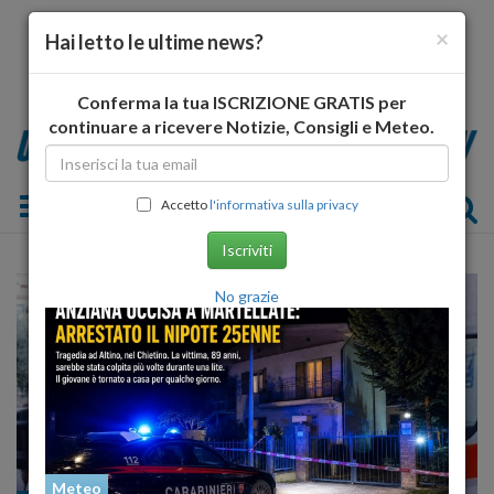
×
Hai letto le ultime news?
Conferma la tua ISCRIZIONE GRATIS per
continuare a ricevere Notizie, Consigli e Meteo.
Toggle navigation
Accetto
l'informativa sulla privacy
Iscriviti
No grazie
Meteo