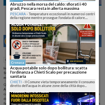
Cronaca
Abruzzo nella morsa del caldo: sfiorati i 40
gradi, Pescara resta in allerta massima
Trattore impazzito schiaccia agricoltore:
PESCARA
-
Temperature eccezionali in numerosi centri
muore 50enne
della regione mentre prosegue l'ondata di calore....
29
31
VENEZIA
15 Marzo 2025
16:59
Cronaca
Cellino Attanasio (TE)
Cronaca
Acqua potabile solo dopo bollitura: scatta
Incidente mortale nelle campagne teramane: agricoltore
l'ordinanza a Chieti Scalo per precauzione
50enne perde la vita schiacciato dal suo trattore cingolato
sanitaria
mentre lavorava nei campi di famiglia
CHIETI
-
Il Comune vieta temporaneamente il consumo
Questa mattina, intorno alle 8:50, in località
Feudi
di
Cellino
diretto dell'acqua in alcune zone della città dopo...
Attanasio
, si è verificato un tragico
incidente agricolo
che ha
causato la morte di
Mauro Cerqueti
, un agricoltore cinquantenne
del posto. Cerqueti stava lavorando nei terreni della sua azienda
familiare quando è stato
travolto
dal suo
trattore cingolato con