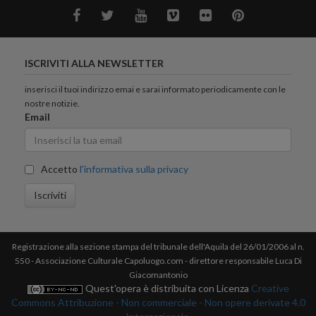
ISCRIVITI ALLA NEWSLETTER
inserisci il tuoi indirizzo emai e sarai informato periodicamente con le
nostre notizie.
Email
Accetto
l'informativa sulla privacy
Iscriviti
Registrazione alla sezione stampa del tribunale dell'Aquila del 26/01/2006 al n.
550 - Associazione Culturale Capoluogo.com - direttore responsabile Luca Di
Giacomantonio
Quest'opera è distribuita con Licenza
Creative
Commons Attribuzione - Non commerciale - Non opere derivate 4.0