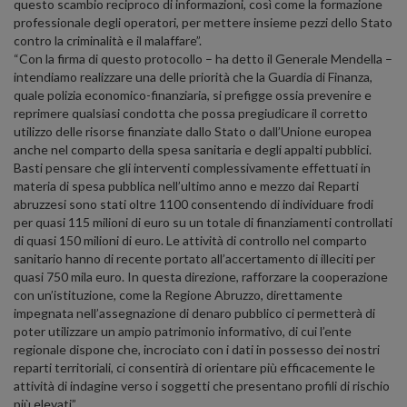
questo scambio reciproco di informazioni, così come la formazione
professionale degli operatori, per mettere insieme pezzi dello Stato
contro la criminalità e il malaffare”.
“Con la firma di questo protocollo – ha detto il Generale Mendella –
intendiamo realizzare una delle priorità che la Guardia di Finanza,
quale polizia economico-finanziaria, si prefigge ossia prevenire e
reprimere qualsiasi condotta che possa pregiudicare il corretto
utilizzo delle risorse finanziate dallo Stato o dall’Unione europea
anche nel comparto della spesa sanitaria e degli appalti pubblici.
Basti pensare che gli interventi complessivamente effettuati in
materia di spesa pubblica nell’ultimo anno e mezzo dai Reparti
abruzzesi sono stati oltre 1100 consentendo di individuare frodi
per quasi 115 milioni di euro su un totale di finanziamenti controllati
di quasi 150 milioni di euro. Le attività di controllo nel comparto
sanitario hanno di recente portato all’accertamento di illeciti per
quasi 750 mila euro. In questa direzione, rafforzare la cooperazione
con un’istituzione, come la Regione Abruzzo, direttamente
impegnata nell’assegnazione di denaro pubblico ci permetterà di
poter utilizzare un ampio patrimonio informativo, di cui l’ente
regionale dispone che, incrociato con i dati in possesso dei nostri
reparti territoriali, ci consentirà di orientare più efficacemente le
attività di indagine verso i soggetti che presentano profili di rischio
più elevati”.