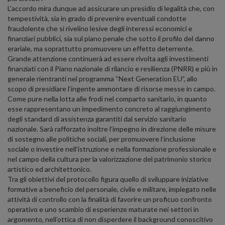
L’accordo mira dunque ad assicurare un presidio di legalità che, con
tempestività, sia in grado di prevenire eventuali condotte
fraudolente che si rivelino lesive degli interessi economici e
finanziari pubblici, sia sul piano penale che sotto il profilo del danno
erariale, ma soprattutto promuovere un effetto deterrente.
Grande attenzione continuerà ad essere rivolta agli investimenti
finanziati con il Piano nazionale di rilancio e resilienza (PNRR) e più in
generale rientranti nel programma “Next Generation EU”, allo
scopo di presidiare l’ingente ammontare di risorse messe in campo.
Come pure nella lotta alle frodi nel comparto sanitario, in quanto
esse rappresentano un impedimento concreto al raggiungimento
degli standard di assistenza garantiti dal servizio sanitario
nazionale. Sarà rafforzato inoltre l’impegno in direzione delle misure
di sostegno alle politiche sociali, per promuovere l’inclusione
sociale o investire nell’istruzione e nella formazione professionale e
nel campo della cultura per la valorizzazione del patrimonio storico
artistico ed architettonico.
Tra gli obiettivi del protocollo figura quello di sviluppare iniziative
formative a beneficio del personale, civile e militare, impiegato nelle
attività di controllo con la finalità di favorire un proficuo confronto
operativo e uno scambio di esperienze maturate nei settori in
argomento, nell’ottica di non disperdere il background conoscitivo