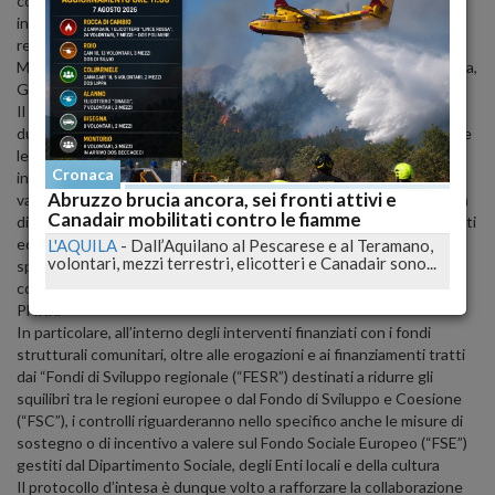
collaborazione per uno scambio reciproco ed efficiente di
informazioni. A sottoscriverlo oggi nella sede del Comando
regionale, a L’Aquila, il Presidente della giunta regionale Marco
Marsilio e il Comandante regionale Abruzzo della Guardia di Finanza,
Generale di Brigata Fabio Massimo Mendella.
Il protocollo, che va a rinnovare quello vigente prorogandone la
durata per ulteriori tre anni, ha l’intento di rafforzare e semplificare
le procedure di scambio di dati e di informazioni di interesse
Cronaca
investigativo tra le due Amministrazioni aventi ad oggetto una
Abruzzo brucia ancora, sei fronti attivi e
vasta platea di interventi finanziati con risorse pubbliche. L’attività
Canadair mobilitati contro le fiamme
di controllo potrà essere indirizzata verso i finanziamenti, contributi
ed erogazioni di derivazione regionale, nazionale e comunitaria, la
L'AQUILA
-
Dall’Aquilano al Pescarese e al Teramano,
volontari, mezzi terrestri, elicotteri e Canadair sono...
spesa sanitaria, i contratti pubblici, le procedure di appalto o
concessione di benefici economici finanziati anche nell’ambito del
PNRR.
In particolare, all’interno degli interventi finanziati con i fondi
strutturali comunitari, oltre alle erogazioni e ai finanziamenti tratti
dai “Fondi di Sviluppo regionale (“FESR”) destinati a ridurre gli
squilibri tra le regioni europee o dal Fondo di Sviluppo e Coesione
(“FSC”), i controlli riguarderanno nello specifico anche le misure di
sostegno o di incentivo a valere sul Fondo Sociale Europeo (“FSE”)
gestiti dal Dipartimento Sociale, degli Enti locali e della cultura
Il protocollo d’intesa è dunque volto a rafforzare la collaborazione