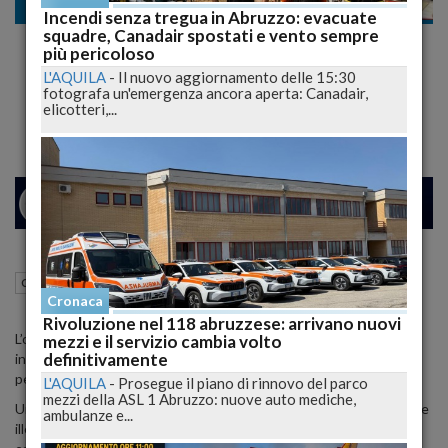
Cronaca
Incendi senza tregua in Abruzzo: evacuate
squadre, Canadair spostati e vento sempre
Tutela spesa pubblica: Marsilio sigla intesa
più pericoloso
con Comando regionale Abruzzo della
L'AQUILA
-
Il nuovo aggiornamento delle 15:30
fotografa un'emergenza ancora aperta: Canadair,
Guardia di finanza
elicotteri,...
24
26
VENEZIA
01 Luglio 2025
11:58
Cronaca
L'Aquila (AQ)
Cronaca
Rivoluzione nel 118 abruzzese: arrivano nuovi
L’obiettivo: rafforzare e semplificare lo scambio di dati e
mezzi e il servizio cambia volto
definitivamente
informazioni di interesse investigativo tra le due Amministrazioni
per interventi finanziati con risorse pubbliche
L'AQUILA
-
Prosegue il piano di rinnovo del parco
mezzi della ASL 1 Abruzzo: nuove auto mediche,
Un accordo tra Regione Abruzzo e Guardia di Finanza per prevenire
ambulanze e...
illeciti anche connessi al Pnrr: un protocollo che rafforza la