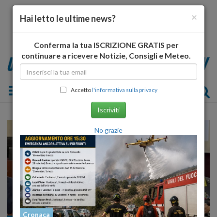
×
Hai letto le ultime news?
Conferma la tua ISCRIZIONE GRATIS per
continuare a ricevere Notizie, Consigli e Meteo.
Toggle navigation
Accetto
l'informativa sulla privacy
Iscriviti
No grazie
Cronaca