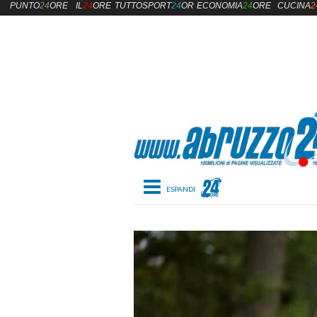
PUNTO
24
ORE
IL
24
ORE
TUTTOSPORT
24
ORE
ECONOMIA
24
ORE
CUCINA
2
Toggle navigation