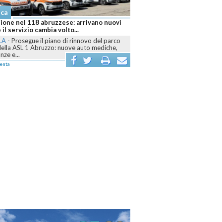
Cronaca
Abruzzo brucia ancora, sei fronti attivi e
Canadair mobilitati contro le fiamme
L'AQUILA
-
Dall’Aquilano al Pescarese e al
Teramano, volontari, mezzi terrestri, elicotteri e
Canadair sono...
commenta