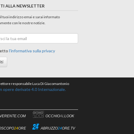
ITI ALLA NEWSLETTER
 il tuoi indirizzo emai e sarai informato
amente con le nostre notizie.
etto
l'informativa sulla privacy
iti
direttore responsabile Luca Di Giacomantonio
opere derivate 4.0 Internazionale.
IVERENTE.COM
OCCHIO
AL
LOOK
OSCOPO
24
ORE
ABRUZZO
24
ORE.TV