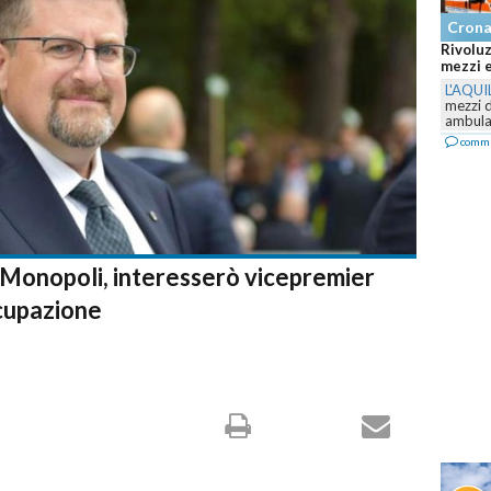
Cronaca
Rivoluzione nel 118 abruzzese: arrivano nuovi
mezzi e il servizio cambia volto...
L'AQUILA
-
Prosegue il piano di rinnovo del parco
mezzi della ASL 1 Abruzzo: nuove auto mediche,
ambulanze e...
commenta
i Monopoli, interesserò vicepremier
cupazione