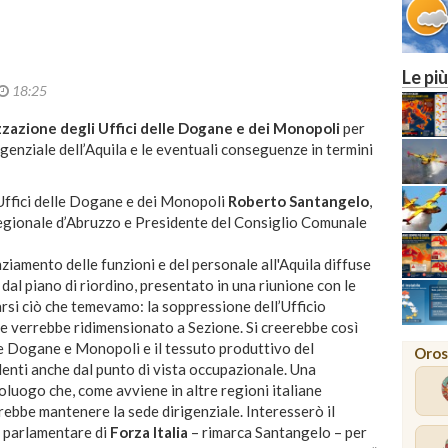
27
29
MILANO
Le più
18:25
zzazione degli Uffici delle Dogane e dei Monopoli
per
rigenziale dell’Aquila e le eventuali conseguenze in termini
 Uffici delle Dogane e dei Monopoli
Roberto Santangelo
,
egionale d’Abruzzo e Presidente del Consiglio Comunale
ziamento delle funzioni e del personale all'Aquila diffuse
al piano di riordino, presentato in una riunione con le
rarsi ciò che temevamo: la soppressione dell’Ufficio
he verrebbe ridimensionato a Sezione. Si creerebbe così
e Dogane e Monopoli e il tessuto produttivo del
Oros
enti anche dal punto di vista occupazionale. Una
oluogo che, come avviene in altre regioni italiane
rebbe mantenere la sede dirigenziale. Interesserò il
o parlamentare di
Forza Italia
– rimarca Santangelo – per