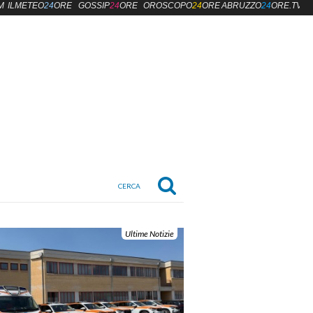
M
ILMETEO
24
ORE
GOSSIP
24
ORE
OROSCOPO
24
ORE
ABRUZZO
24
ORE.TV
Ultime Notizie