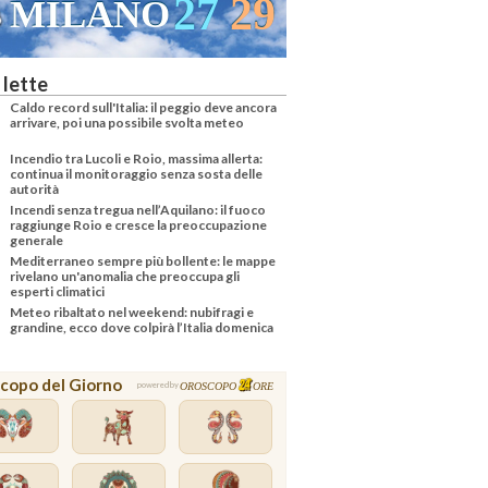
28
30
VENEZIA
 lette
Caldo record sull'Italia: il peggio deve ancora
arrivare, poi una possibile svolta meteo
Incendio tra Lucoli e Roio, massima allerta:
continua il monitoraggio senza sosta delle
autorità
Incendi senza tregua nell’Aquilano: il fuoco
raggiunge Roio e cresce la preoccupazione
generale
Mediterraneo sempre più bollente: le mappe
rivelano un'anomalia che preoccupa gli
esperti climatici
Meteo ribaltato nel weekend: nubifragi e
grandine, ecco dove colpirà l’Italia domenica
copo del Giorno
OROSCOPO
ORE
powered by