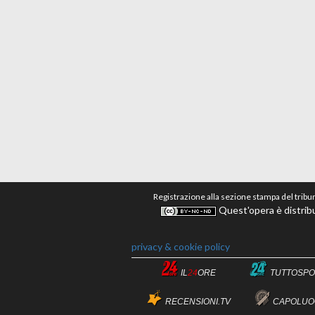
Registrazione alla sezione stampa del tribu
Quest'opera è distribu
privacy & cookie policy
IL
24
ORE
TUTTOSPO
RECENSIONI.TV
CAPOLUO