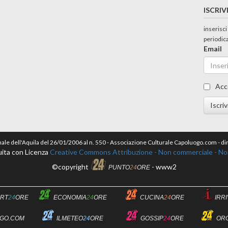
ISCRIV
inserisci
periodic
Email
Acc
Iscriv
nale dell'Aquila del 26/01/2006 al n. 550 - Associazione Culturale Capoluogo.com - 
ita con Licenza
Creative Commons Attribuzione - Non commerciale - Non 
©copyright
- www2
PUNTO
24
ORE
RT
24
ORE
ECONOMIA
24
ORE
CUCINA
24
ORE
IRR
GO.COM
ILMETEO
24
ORE
GOSSIP
24
ORE
OR