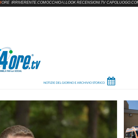
4
ORE
IRRIVERENTE.COM
OCCHIO
AL
LOOK
RECENSIONI.TV
CAPOLUOGO.CO