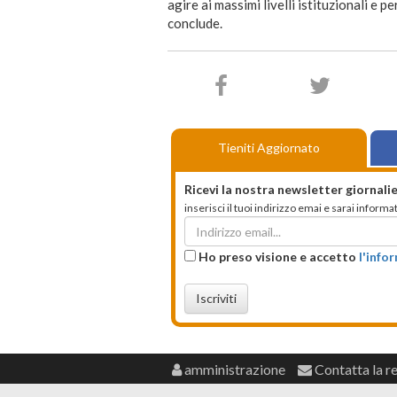
agire ai massimi livelli istituzionali e
conclude.
Tieniti Aggiornato
Ricevi la nostra newsletter giornalie
inserisci il tuoi indirizzo emai e sarai infor
Ho preso visione e accetto
l'info
Iscriviti
amministrazione
Contatta la r