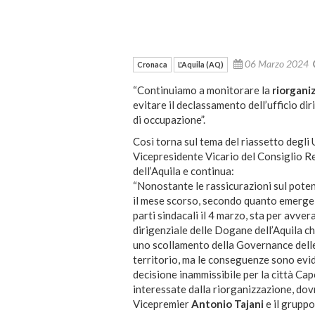
06 Marzo 2024
Cronaca
L'Aquila (AQ)
“Continuiamo a monitorare la
riorgani
evitare il declassamento dell’ufficio di
di occupazione”.
Così torna sul tema del riassetto degli
Vicepresidente Vicario del Consiglio R
dell’Aquila e continua:
“Nonostante le rassicurazioni sul poten
il mese scorso, secondo quanto emerge d
parti sindacali il 4 marzo, sta per avve
dirigenziale delle Dogane dell’Aquila c
uno scollamento della Governance dell
territorio, ma le conseguenze sono evid
decisione inammissibile per la città Cap
interessate dalla riorganizzazione, dov
Vicepremier
Antonio Tajani
e il grupp