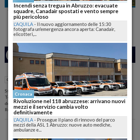
Cronaca
Incendi senza tregua in Abruzzo: evacuate
squadre, Canadair spostati e vento sempre
Val Vibrata: stamane conferenza stampa
più pericoloso
con Chiodi e Castiglione
L'AQUILA
-
Il nuovo aggiornamento delle 15:30
fotografa un'emergenza ancora aperta: Canadair,
elicotteri,...
25
31
MILANO
24 Ottobre 2012
09:44
Cronaca
Teramo (TE)
Stamane, alle 10.30, presso la Sala Consiliare della Provincia di
Cronaca
Teramo, conferenza stampa di presentazione del piano di rilancio
Rivoluzione nel 118 abruzzese: arrivano nuovi
dell'area di crisi Val Vibrata, con l'intervento del presidente della
mezzi e il servizio cambia volto
Regione Chiodi e del vice Castiglione.
definitivamente
L'AQUILA
-
Prosegue il piano di rinnovo del parco
mezzi della ASL 1 Abruzzo: nuove auto mediche,
ambulanze e...