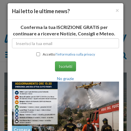
×
Hai letto le ultime news?
Conferma la tua ISCRIZIONE GRATIS per
continuare a ricevere Notizie, Consigli e Meteo.
Toggle navigation
Accetto
l'informativa sulla privacy
Iscriviti
No grazie
Cronaca