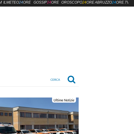
M
ILMETEO
24
ORE
GOSSIP
24
ORE
OROSCOPO
24
ORE
ABRUZZO
24
ORE.TV
Ultime Notizie