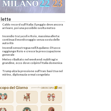
22
23
MILANO
 lette
Caldo record sull'Italia: il peggio deve ancora
arrivare, poi una possibile svolta meteo
Incendio tra Lucoli e Roio, massima allerta:
continua il monitoraggio senza sosta delle
autorità
Incendi senza tregua nell’Aquilano: il fuoco
raggiunge Roio e cresce la preoccupazione
generale
Meteo ribaltato nel weekend: nubifragi e
grandine, ecco dove colpirà l’Italia domenica
Trump alza la pressione sull’Iran: basi Usa nel
mirino, diplomazia ormai congelata
copo del Giorno
OROSCOPO
ORE
powered by