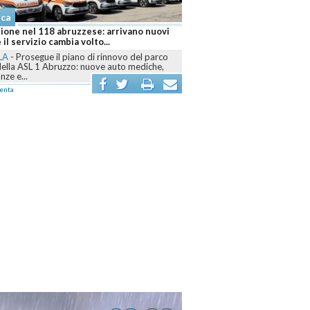
aca
ione nel 118 abruzzese: arrivano nuovi
 il servizio cambia volto...
LA
-
Prosegue il piano di rinnovo del parco
della ASL 1 Abruzzo: nuove auto mediche,
ze e...
enta