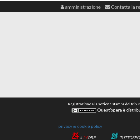
amministrazione
Contatta la r
Registrazione alla sezione stampa del tribu
Quest'opera è distribu
privacy & cookie policy
IL
24
ORE
TUTTOSPO