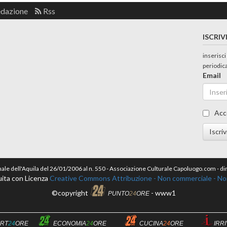
edazione
Rss
ISCRIV
inserisci
periodic
Email
Acc
Iscriv
nale dell'Aquila del 26/01/2006 al n. 550 - Associazione Culturale Capoluogo.com - 
ita con Licenza
Creative Commons Attribuzione - Non commerciale - Non 
©copyright
- www1
PUNTO
24
ORE
RT
24
ORE
ECONOMIA
24
ORE
CUCINA
24
ORE
IRR