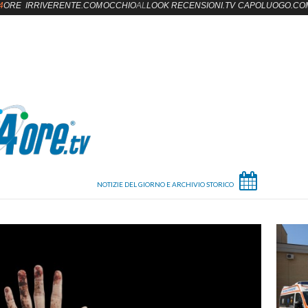
4
ORE
IRRIVERENTE.COM
OCCHIO
AL
LOOK
RECENSIONI.TV
CAPOLUOGO.CO