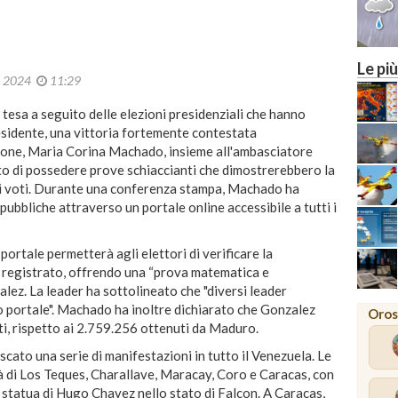
Le più
o 2024
11:29
 tesa a seguito delle elezioni presidenziali che hanno
idente, una vittoria fortemente contestata
izione, Maria Corina Machado, insieme all'ambasciatore
o di possedere prove schiaccianti che dimostrerebbero la
dei voti. Durante una conferenza stampa, Machado ha
ubbliche attraverso un portale online accessibile a tutti i
ortale permetterà agli elettori di verificare la
o registrato, offrendo una “prova matematica e
zalez. La leader ha sottolineato che "diversi leader
 portale". Machado ha inoltre dichiarato che Gonzalez
Oros
oti, rispetto ai 2.759.256 ottenuti da Maduro.
cato una serie di manifestazioni in tutto il Venezuela. Le
ttà di Los Teques, Charallave, Maracay, Coro e Caracas, con
 statua di Hugo Chavez nello stato di Falcon. A Caracas,