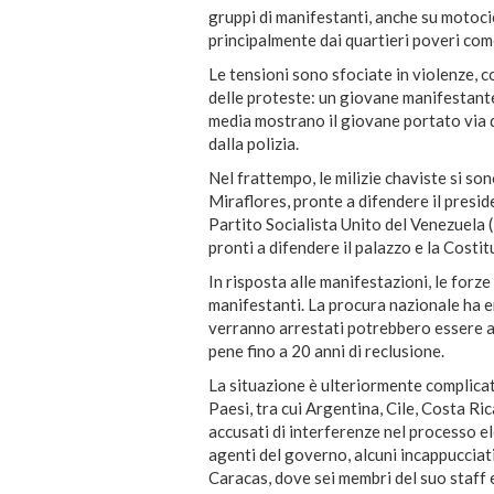
gruppi di manifestanti, anche su motoci
principalmente dai quartieri poveri com
Le tensioni sono sfociate in violenze, co
delle proteste: un giovane manifestante
media mostrano il giovane portato via 
dalla polizia.
Nel frattempo, le milizie chaviste si so
Miraflores, pronte a difendere il pres
Partito Socialista Unito del Venezuela (
pronti a difendere il palazzo e la Costi
In risposta alle manifestazioni, le forze
manifestanti. La procura nazionale ha e
verranno arrestati potrebbero essere acc
pene fino a 20 anni di reclusione.
La situazione è ulteriormente complicata
Paesi, tra cui Argentina, Cile, Costa R
accusati di interferenze nel processo 
agenti del governo, alcuni incappucciati
Caracas, dove sei membri del suo staff e