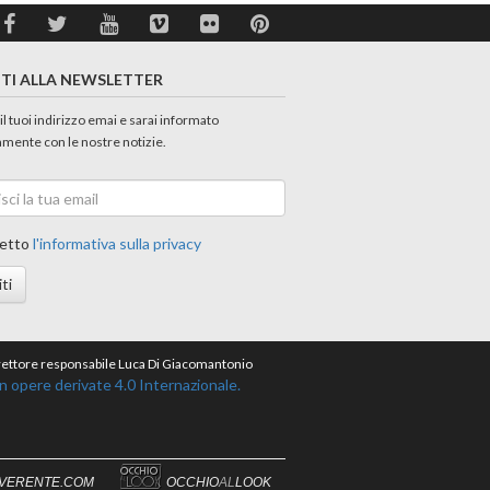
ITI ALLA NEWSLETTER
 il tuoi indirizzo emai e sarai informato
amente con le nostre notizie.
etto
l'informativa sulla privacy
iti
direttore responsabile Luca Di Giacomantonio
opere derivate 4.0 Internazionale.
IVERENTE.COM
OCCHIO
AL
LOOK