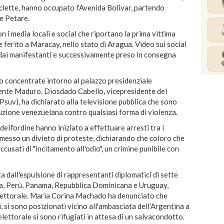
clette, hanno occupato l'Avenida Bolivar, partendo
e Petare.
n i media locali e social che riportano la prima vittima
 ferito a Maracay, nello stato di Aragua. Video sui social
dai manifestanti e successivamente preso in consegna
no concentrate intorno al palazzo presidenziale
idente Maduro. Diosdado Cabello, vicepresidente del
Psuv), ha dichiarato alla televisione pubblica che sono
tuzione venezuelana contro qualsiasi forma di violenza.
 dell'ordine hanno iniziato a effettuare arresti tra i
messo un divieto di proteste, dichiarando che coloro che
usati di "incitamento all'odio", un crimine punibile con
 dall'espulsione di rappresentanti diplomatici di sette
ica, Perù, Panama, Repubblica Dominicana e Uruguay,
elettorale. Maria Corina Machado ha denunciato che
, si sono posizionati vicino all'ambasciata dell'Argentina a
lettorale si sono rifugiati in attesa di un salvacondotto.