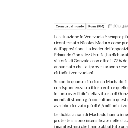
30 Lugli
Cronaca dal mondo
Roma (RM)
La situazione in Venezuela è sempre più
riconfermato Nicolas Maduro come pres
dall'opposizione. La leader dell'oppos
Edmundo Gonzalez Urrutia, ha dichiarat
vittoria di Gonzalez con oltre il 73% 
annunciato che tali prove saranno rese p
cittadini venezuelani.
Secondo quanto riferito da Machado, il p
corrispondenza tra il loro voto e quell
incontrovertibile” della vittoria di Gon
mondiali stanno già consultando questo
avrebbe ricevuto più di 6,5 milioni di v
Le dichiarazioni di Machado hanno innes
proteste si sono intensificate nelle ci
i manifestanti che hanno abbattuto una