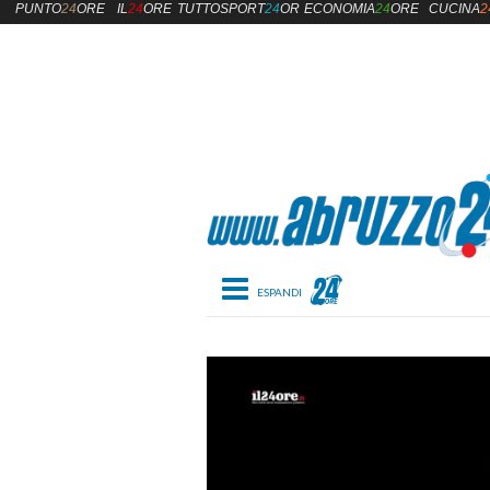
PUNTO
24
ORE
IL
24
ORE
TUTTOSPORT
24
ORE
ECONOMIA
24
ORE
CUCINA
2
Toggle navigation