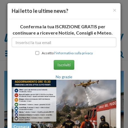
×
Hai letto le ultime news?
Conferma la tua ISCRIZIONE GRATIS per
continuare a ricevere Notizie, Consigli e Meteo.
Toggle navigation
Accetto
l'informativa sulla privacy
Iscriviti
No grazie
Cronaca