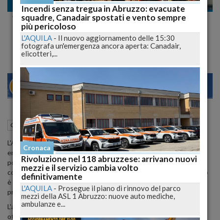
Cronaca
Incendi senza tregua in Abruzzo: evacuate
squadre, Canadair spostati e vento sempre
Via Libera dall'Arta per il Prolungamento
più pericoloso
della Pista dell'Aeroporto di Pescara
L'AQUILA
-
Il nuovo aggiornamento delle 15:30
fotografa un'emergenza ancora aperta: Canadair,
elicotteri,...
28
30
MILANO
VE
27 Novembre 2023
10:30
Cronaca
Pescara (PE)
L'Agenzia regionale per la tutela dell'ambiente (Arta Abruzzo) ha
Cronaca
emesso un parere favorevole in merito al progetto di
Rivoluzione nel 118 abruzzese: arrivano nuovi
potenziamento dell'aeroporto internazionale d'Abruzzo,
mezzi e il servizio cambia volto
concernente il prolungamento della pista di volo. Il parere positivo
definitivamente
è stato rilasciato dopo un'attenta valutazione dei dati e delle
L'AQUILA
-
Prosegue il piano di rinnovo del parco
prescrizioni ambientali correlate al progetto.
mezzi della ASL 1 Abruzzo: nuove auto mediche,
ambulanze e...
L'approvazione di Arta Abruzzo è stata basata sulla verifica di
ottemperanza delle condizioni ambientali rispetto alle prescrizioni