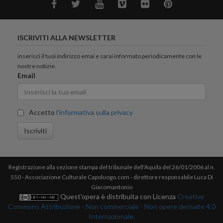
ISCRIVITI ALLA NEWSLETTER
inserisci il tuoi indirizzo emai e sarai informato periodicamente con le
nostre notizie.
Email
Accetto
l'informativa sulla privacy
Iscriviti
Registrazione alla sezione stampa del tribunale dell'Aquila del 26/01/2006 al n.
550 - Associazione Culturale Capoluogo.com - direttore responsabile Luca Di
Giacomantonio
Quest'opera è distribuita con Licenza
Creative
Commons Attribuzione - Non commerciale - Non opere derivate 4.0
Internazionale.