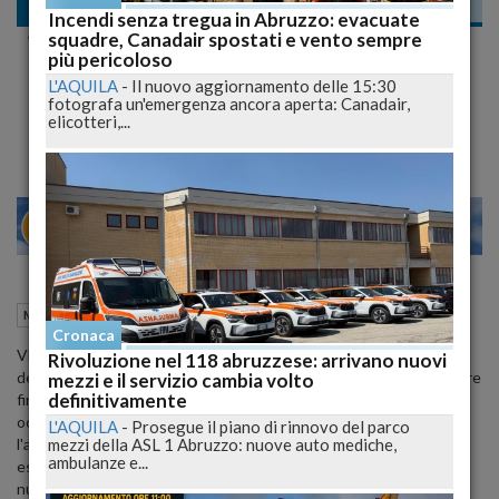
Meteo
Incendi senza tregua in Abruzzo: evacuate
squadre, Canadair spostati e vento sempre
Week End con precipitazione anche nevose,
più pericoloso
domenica tempo stabile, lunedì
L'AQUILA
-
Il nuovo aggiornamento delle 15:30
fotografa un'emergenza ancora aperta: Canadair,
peggioramento
elicotteri,...
22
27
VENEZIA
28 Gennaio 2015
09:48
Meteo
Cronaca
VENERDI' 30: NORD - cielo molto nuvoloso durante le prime ore
Rivoluzione nel 118 abruzzese: arrivano nuovi
del mattino con residue precipitazioni che tenderanno a permanere
mezzi e il servizio cambia volto
definitivamente
fino a meta' giornata sui settori orientali, mentre su quelli centro-
occidentali la nuvolosita' tendera' a dissolversi rapidamente dopo
L'AQUILA
-
Prosegue il piano di rinnovo del parco
mezzi della ASL 1 Abruzzo: nuove auto mediche,
l'alba lasciando ampi spazi di sereno che, dal pomeriggio, si
ambulanze e...
estenderanno anche sulle regioni del Triveneto. Permane la
nuvolosita' sull'arco alpino con precipitazioni anche a carattere