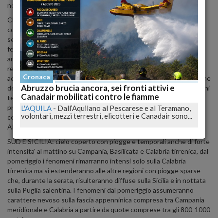
nevoso a quote basse.
CENTRO E SARDEGNA - sulla Sardegna cielo molto nuvoloso o
coperto con rovesci e temporali diffusi in particolare lungo il
settore centro-meridionale, in serata parziale attenuazione dei
fenomeni; cielo coperto con precipitazioni sparse a tratti diffuse
anche a carattere di rovescio temporalesco in particolare sulle
regioni tirreniche, in attenuazione durante la serata; sulle regioni
Cronaca
adriatiche cielo coperto con piogge sparse al mattino, attenuazione
Abruzzo brucia ancora, sei fronti attivi e
dei fenomeni dal pomeriggio anche se sulle Marche le precipitazioni
Canadair mobilitati contro le fiamme
termineranno dopo il tramonto; sui rilievi appenninici centrali, le
precipitazioni assumeranno carattere nevoso a partire da quote
L'AQUILA
-
Dall’Aquilano al Pescarese e al Teramano,
volontari, mezzi terrestri, elicotteri e Canadair sono...
comprese tra i 600-700 metri e risulteranno piu' abbondanti su
Abruzzo, Lazio e zone di confine tra Umbria e Marche.
-
SUD E SICILIA: cielo coperto con piogge e temporali anche di forte
intensita' al mattino su Campania, Basilicata e Calabria tirrenica, dal
pomeriggio i fenomeni rimarranno intensi solo sulla Calabria
tirrenica ma si estenderanno alle altre regioni con piogge sparse
che, durante la serata, risulteranno diffuse sulla Sicilia e in nottata
sulla Puglia salentina. I fenomeni dal pomeriggio assumeranno
carattere nevoso sulla fascia appenninica compresa tra Campania
meridionale e Calabria a partire da quote comprese tra gli 800-1000