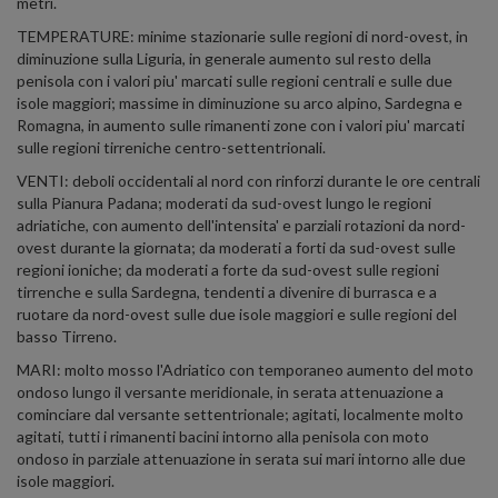
metri.
TEMPERATURE: minime stazionarie sulle regioni di nord-ovest, in
diminuzione sulla Liguria, in generale aumento sul resto della
penisola con i valori piu' marcati sulle regioni centrali e sulle due
isole maggiori; massime in diminuzione su arco alpino, Sardegna e
Romagna, in aumento sulle rimanenti zone con i valori piu' marcati
sulle regioni tirreniche centro-settentrionali.
VENTI: deboli occidentali al nord con rinforzi durante le ore centrali
sulla Pianura Padana; moderati da sud-ovest lungo le regioni
adriatiche, con aumento dell'intensita' e parziali rotazioni da nord-
ovest durante la giornata; da moderati a forti da sud-ovest sulle
regioni ioniche; da moderati a forte da sud-ovest sulle regioni
tirrenche e sulla Sardegna, tendenti a divenire di burrasca e a
ruotare da nord-ovest sulle due isole maggiori e sulle regioni del
basso Tirreno.
MARI: molto mosso l'Adriatico con temporaneo aumento del moto
ondoso lungo il versante meridionale, in serata attenuazione a
cominciare dal versante settentrionale; agitati, localmente molto
agitati, tutti i rimanenti bacini intorno alla penisola con moto
ondoso in parziale attenuazione in serata sui mari intorno alle due
isole maggiori.