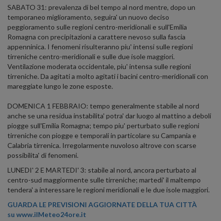
SABATO 31: prevalenza di bel tempo al nord mentre, dopo un
temporaneo miglioramento, seguira' un nuovo deciso
peggioramento sulle regioni centro-meridionali e sull'Emilia
Romagna con precipitazioni a carattere nevoso sulla fascia
appenninica. I fenomeni risulteranno piu' intensi sulle regioni
tirreniche centro-meridionali e sulle due isole maggiori.
Ventilazione moderata occidentale, piu' intensa sulle regioni
tirreniche. Da agitati a molto agitati i bacini centro-meridionali con
mareggiate lungo le zone esposte.
DOMENICA 1 FEBBRAIO: tempo generalmente stabile al nord
anche se una residua instabilita' potra' dar luogo al mattino a deboli
piogge sull'Emilia Romagna; tempo piu' perturbato sulle regioni
tirreniche con piogge e temporali in particolare su Campania e
Calabria tirrenica. Irregolarmente nuvoloso altrove con scarse
possibilita' di fenomeni.
LUNEDI' 2 E MARTEDI' 3: stabile al nord, ancora perturbato al
centro-sud maggiormente sulle tirreniche; martedi' il maltempo
tendera' a interessare le regioni meridionali e le due isole maggiori.
GUARDA LE PREVISIONI AGGIORNATE DELLA TUA CITTÀ
su
www.ilMeteo24ore.it