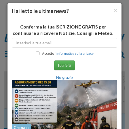
×
Hai letto le ultime news?
Conferma la tua ISCRIZIONE GRATIS per
continuare a ricevere Notizie, Consigli e Meteo.
Toggle navigation
Accetto
l'informativa sulla privacy
Iscriviti
No grazie
Cronaca