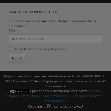
ISCRIVITI ALLA NEWSLETTER
inserisci il tuoi indirizzo emai e sarai informato periodicamente con le
nostre notizie.
Email
Accetto
l'informativa sulla privacy
Iscriviti
Registrazione alla sezione stampa del tribunale dell'Aquila del 26/01/2006 al n.
550 - Associazione Culturale Capoluogo.com - direttore responsabile Luca Di
Giacomantonio
Quest'opera è distribuita con Licenza
Creative
Commons Attribuzione - Non commerciale - Non opere derivate 4.0
Internazionale.
©copyright
- www2
PUNTO
24
ORE