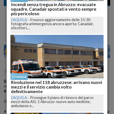
Cultura
Incendi senza tregua in Abruzzo: evacuate
squadre, Canadair spostati e vento sempre
XIX Edizione Premio Internazionale L'Aquila
più pericoloso
Bper Banca intitolato a Laudomia Bonanni
L'AQUILA
-
Il nuovo aggiornamento delle 15:30
fotografa un'emergenza ancora aperta: Canadair,
Ospite d'onore sarà la poetessa Marcia Teophilo
elicotteri,...
27
29
ILANO
VENE
25 Novembre 2020
19:40
Cultura
L'Aquila (AQ)
Cronaca
Sabato 28 novembre ore 11
l'attrice Eva Martelli presenterà la
Rivoluzione nel 118 abruzzese: arrivano nuovi
cerimonia di
XIX Edizione Premio Internazionale L'Aquila Bper
mezzi e il servizio cambia volto
definitivamente
Banca intitolato a Laudomia Bonanni.
L'AQUILA
-
Prosegue il piano di rinnovo del parco
Ospite d'onore sarà la poetessa
Marcia Teophilo
.
mezzi della ASL 1 Abruzzo: nuove auto mediche,
ambulanze e...
A causa dell'emergenza covid la cerimonia il Premio ha svolto solo la