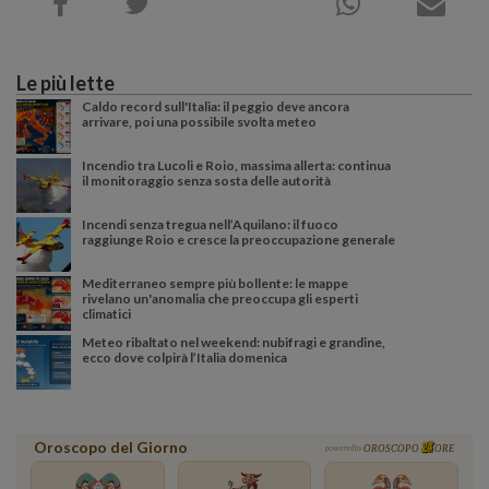
Le più lette
Caldo record sull'Italia: il peggio deve ancora
arrivare, poi una possibile svolta meteo
Incendio tra Lucoli e Roio, massima allerta: continua
il monitoraggio senza sosta delle autorità
Incendi senza tregua nell’Aquilano: il fuoco
raggiunge Roio e cresce la preoccupazione generale
Mediterraneo sempre più bollente: le mappe
rivelano un'anomalia che preoccupa gli esperti
climatici
Meteo ribaltato nel weekend: nubifragi e grandine,
ecco dove colpirà l’Italia domenica
Oroscopo del Giorno
powered by
OROSCOPO
ORE