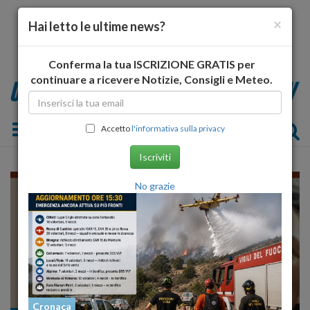
×
Hai letto le ultime news?
Conferma la tua ISCRIZIONE GRATIS per
continuare a ricevere Notizie, Consigli e Meteo.
Toggle navigation
Accetto
l'informativa sulla privacy
Iscriviti
No grazie
Cronaca