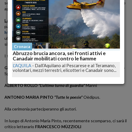
sezione A (poesia edita), mentre le sezioni riservate agli studenti e
agli ospiti delle case di pena per quest'anno sono state sospese.
La cerimonia si svolgerà online
e potrà essere seguita sulla
pagina facebook del premio all’indirizzo:
https://www.premiopoesiabonannibperbanca.it
ull'home page del
sito:
https://www.facebook.com/premioletterariobperbonanni
Cronaca
Abruzzo brucia ancora, sei fronti attivi e
I tre libri finalisti di questa edizione sono:
Canadair mobilitati contro le fiamme
L'AQUILA
-
Dall’Aquilano al Pescarese e al Teramano,
GIUSEPPE CONTE
“Non finirò di scrivere sul Mare”
Mondadori - Lo
volontari, mezzi terrestri, elicotteri e Canadair sono...
Specchio
ALBERTO ROLLO
“L’ultimo turno di guardia”
Manni
ANTONIO MARIA PINTO
“Tutte le poesie”
Oèdipus.
Alla cerimonia parteciperanno gli autori.
In luogo di Antonio Maria Pinto, recentemente scomparso, ci sarà il
critico letterario
FRANCESCO MÙZZIOLI