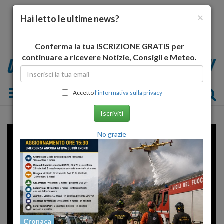
×
Hai letto le ultime news?
Conferma la tua ISCRIZIONE GRATIS per
continuare a ricevere Notizie, Consigli e Meteo.
Toggle navigation
Accetto
l'informativa sulla privacy
Iscriviti
Error loading player: No playable
No grazie
sources found
Cronaca