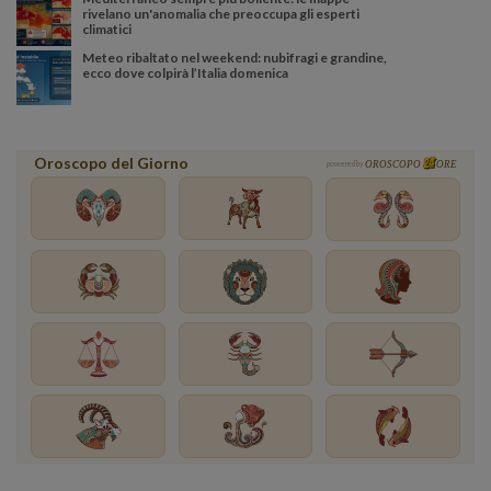
rivelano un'anomalia che preoccupa gli esperti
climatici
Meteo ribaltato nel weekend: nubifragi e grandine,
ecco dove colpirà l’Italia domenica
Oroscopo del Giorno
powered by
OROSCOPO
ORE