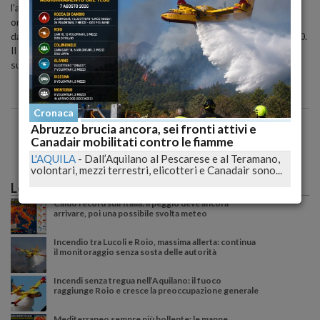
l'assistenza. Il sistema sarà operativo dalle ore 23 di stasera. Dalle
ore 9 di domani, sarà possibile donare 2 euro attraverso chiamata
da rete fissa di Telecom Italia, utilizzando lo stesso numero: 48580.
Il Dipartimento della Protezione Civile fornirà tutte le indicazioni
sull'utilizzo dei fondi raccolti.
Cronaca
Abruzzo brucia ancora, sei fronti attivi e
Canadair mobilitati contro le fiamme
L'AQUILA
-
Dall’Aquilano al Pescarese e al Teramano,
volontari, mezzi terrestri, elicotteri e Canadair sono...
Le più lette
Caldo record sull'Italia: il peggio deve ancora
arrivare, poi una possibile svolta meteo
Incendio tra Lucoli e Roio, massima allerta: continua
il monitoraggio senza sosta delle autorità
Incendi senza tregua nell’Aquilano: il fuoco
raggiunge Roio e cresce la preoccupazione generale
Mediterraneo sempre più bollente: le mappe