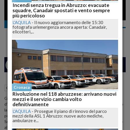
Incendi senza tregua in Abruzzo: evacuate
squadre, Canadair spostati e vento sempre
più pericoloso
L'AQUILA
-
Il nuovo aggiornamento delle 15:30
Cronaca
fotografa un'emergenza ancora aperta: Canadair,
contributo di un euro con SMS al 48580
elicotteri,...
25
31
MILANO
Cronaca
06 Aprile 2009
23:19
Cronaca
L'Aquila (AQ)
Rivoluzione nel 118 abruzzese: arrivano nuovi
Gli operatori di telefonia mobile Tim, Vodafone, Wind e 3 Italia,
mezzi e il servizio cambia volto
definitivamente
d'intesa con il Dipartimento della Protezione Civile, hanno attivato
la numerazione solidale 48580 per raccogliere fondi a favore della
L'AQUILA
-
Prosegue il piano di rinnovo del parco
mezzi della ASL 1 Abruzzo: nuove auto mediche,
popolazione dell'Abruzzo gravemente colpita dal terremoto. Ogni
ambulanze e...
Sms inviato contribuirà con 1 euro, che sarà interamente devoluto
al Dipartimento della Protezione Civile per il soccorso e