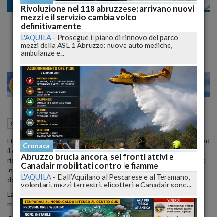
Cronaca nazionale
Rivoluzione nel 118 abruzzese: arrivano nuovi
mezzi e il servizio cambia volto
iPhone 6s e 6s Plus e 6c, Finalmente il
definitivamente
Sensore da 12Mpx e Miglior Ottica
L'AQUILA
-
Prosegue il piano di rinnovo del parco
mezzi della ASL 1 Abruzzo: nuove auto mediche,
ambulanze e...
28
30
MILANO
24 Agosto 2015
11:35
Cronaca nazionale
Finalmente da
Cupertino,
dopo ben 3 versioni di
iPhone,
il 5 il 5s ed
Cronaca
il 6/6 Plus, con praticamente la stessa fotocamera (stessa
Abruzzo brucia ancora, sei fronti attivi e
risoluzione del sensore ma ottica ed elettronica sempre migliorate
Canadair mobilitati contro le fiamme
.ndr), pare che i nuovi modelli, il 6s, il 6s Plus ed anche il 6c saranno
L'AQUILA
-
Dall’Aquilano al Pescarese e al Teramano,
dotati di una nuova fotocamera dalla risoluzione migliorata.
volontari, mezzi terrestri, elicotteri e Canadair sono...
La fotocamera dei due nuovi iPhone potrebbe essere da 12
megapixel, con lenti a cinque elementi e un sensore più grande.