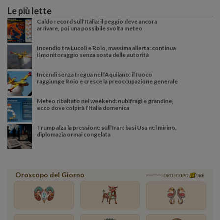
Le più lette
Caldo record sull'Italia: il peggio deve ancora
arrivare, poi una possibile svolta meteo
Incendio tra Lucoli e Roio, massima allerta: continua
il monitoraggio senza sosta delle autorità
Incendi senza tregua nell’Aquilano: il fuoco
raggiunge Roio e cresce la preoccupazione generale
Meteo ribaltato nel weekend: nubifragi e grandine,
ecco dove colpirà l’Italia domenica
Trump alza la pressione sull’Iran: basi Usa nel mirino,
diplomazia ormai congelata
Oroscopo del Giorno
powered by
OROSCOPO
ORE