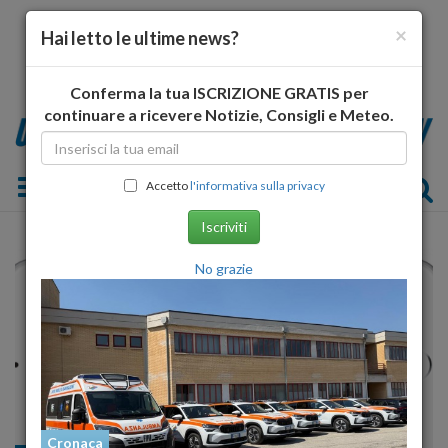
×
Hai letto le ultime news?
Conferma la tua ISCRIZIONE GRATIS per
continuare a ricevere Notizie, Consigli e Meteo.
Toggle navigation
Accetto
l'informativa sulla privacy
Iscriviti
No grazie
Cronaca