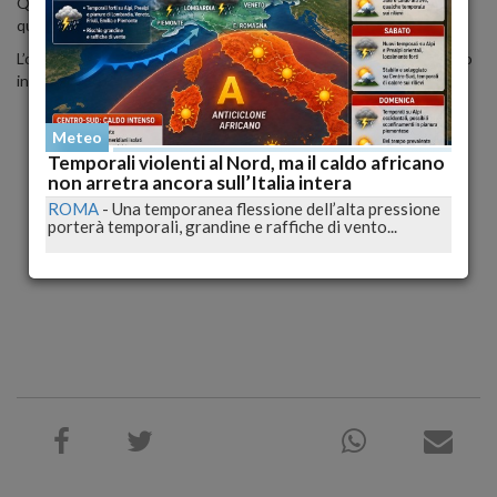
Queste tre novità dovrebbero migliorare considerevolmente la
qualità delle foto anche rispetto agli attuali modelli.
L’obiettivo di
Apple
è anche quello di migliorare la qualità delle foto
in condizioni di poca luce.
Meteo
Temporali violenti al Nord, ma il caldo africano
non arretra ancora sull’Italia intera
ROMA
-
Una temporanea flessione dell’alta pressione
porterà temporali, grandine e raffiche di vento...