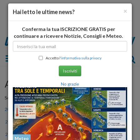
×
Hai letto le ultime news?
Conferma la tua ISCRIZIONE GRATIS per
continuare a ricevere Notizie, Consigli e Meteo.
Toggle navigation
Accetto
l'informativa sulla privacy
Iscriviti
Archivio Storico
No grazie
Seleziona l'anno
2006
2007
2008
2009
2010
2011
2012
2013
2014
2015
2016
2017
2018
2019
2020
2021
2022
2023
Meteo