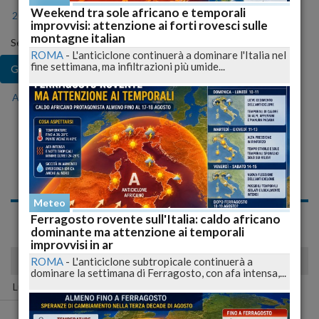
Weekend tra sole africano e temporali
2024
2025
2026
improvvisi: attenzione ai forti rovesci sulle
montagne italian
Seleziona il mese
ROMA
-
L'anticiclone continuerà a dominare l'Italia nel
fine settimana, ma infiltrazioni più umide...
Gen
Feb
Mar
Apr
Mag
Giu
Lug
Ago
Set
Ott
Nov
Dic
Notizie di Domenica, 20
Gennaio 2008
Meteo
Spiacente, non sono presenti news nell'archivio per questo
Ferragosto rovente sull'Italia: caldo africano
giorno!
dominante ma attenzione ai temporali
improvvisi in ar
gennaio 2008
ROMA
-
L'anticiclone subtropicale continuerà a
dominare la settimana di Ferragosto, con afa intensa,...
Lun
Mar
Mer
Gio
Ven
Sab
Dom
01
02
03
04
05
06