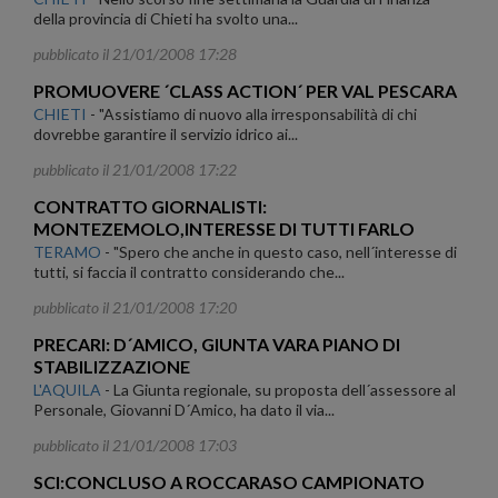
della provincia di Chieti ha svolto una...
pubblicato il 21/01/2008 17:28
PROMUOVERE ´CLASS ACTION´ PER VAL PESCARA
CHIETI
-
"Assistiamo di nuovo alla irresponsabilità di chi
dovrebbe garantire il servizio idrico ai...
pubblicato il 21/01/2008 17:22
CONTRATTO GIORNALISTI:
MONTEZEMOLO,INTERESSE DI TUTTI FARLO
TERAMO
-
"Spero che anche in questo caso, nell´interesse di
tutti, si faccia il contratto considerando che...
pubblicato il 21/01/2008 17:20
PRECARI: D´AMICO, GIUNTA VARA PIANO DI
STABILIZZAZIONE
L'AQUILA
-
La Giunta regionale, su proposta dell´assessore al
Personale, Giovanni D´Amico, ha dato il via...
pubblicato il 21/01/2008 17:03
SCI:CONCLUSO A ROCCARASO CAMPIONATO