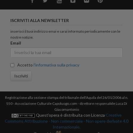
ISCRIVITI ALLA NEWSLETTER
inserisci il tuoi indirizzo emai e sarai informato periodicamente con le
nostre notizie.
Email
Accetto
l'informativa sulla privacy
Iscriviti
Registrazione alla sezione stampa del tribunale dell'Aquila del 26/01/2006 al n.
550 - Associazione Culturale Capoluogo.com - direttore responsabile Luca Di
Giacomantonio
Quest'opera è distribuita con Licenza
Creative
Commons Attribuzione - Non commerciale - Non opere derivate 4.0
Internazionale.