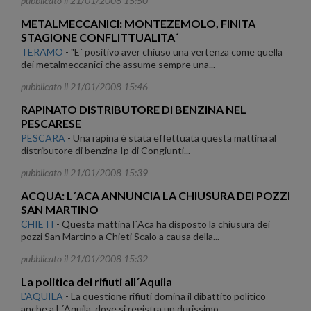
pubblicato il 21/01/2008 15:50
METALMECCANICI: MONTEZEMOLO, FINITA
STAGIONE CONFLITTUALITA´
TERAMO
-
"E´ positivo aver chiuso una vertenza come quella
dei metalmeccanici che assume sempre una...
pubblicato il 21/01/2008 15:46
RAPINATO DISTRIBUTORE DI BENZINA NEL
PESCARESE
PESCARA
-
Una rapina è stata effettuata questa mattina al
distributore di benzina Ip di Congiunti...
pubblicato il 21/01/2008 15:39
ACQUA: L´ACA ANNUNCIA LA CHIUSURA DEI POZZI
SAN MARTINO
CHIETI
-
Questa mattina l´Aca ha disposto la chiusura dei
pozzi San Martino a Chieti Scalo a causa della...
pubblicato il 21/01/2008 15:32
La politica dei rifiuti all´Aquila
L'AQUILA
-
La questione rifiuti domina il dibattito politico
anche a L´Aquila, dove si registra un durissimo...