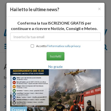
×
Hai letto le ultime news?
Conferma la tua ISCRIZIONE GRATIS per
continuare a ricevere Notizie, Consigli e Meteo.
Toggle navigation
Accetto
l'informativa sulla privacy
Iscriviti
Archivio Storico
No grazie
Seleziona l'anno
2006
2007
2008
2009
2010
2011
2012
2013
2014
2015
2016
2017
2018
2019
2020
2021
2022
2023
Cronaca