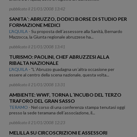
pubblicato il 21/01/2008 13:42
SANITA´: ABRUZZO, DODICI BORSE DI STUDIO PER
FORMAZIONE MEDICI
L'AQUILA
-
Su proposta dell´assessore alla Sanità, Bernardo
Mazzocca, la Giunta regionale abruzzese ha...
pubblicato il 21/01/2008 13:41
TURISMO: PAOLINI, CHEF ABRUZZESI ALLA
RIBALTA NAZIONALE
L'AQUILA
-
"L´Abruzzo guadagna un´altra occasione per
essere al centro della scena nazionale, questa volta...
pubblicato il 21/01/2008 13:31
AMBIENTE: WWF, TORNA L´INCUBO DEL TERZO
TRAFORO DEL GRAN SASSO
TERAMO
-
Nel corso di una conferenza stampa tenutasi oggi
presso la sede teramana dell´associazione, il...
pubblicato il 21/01/2008 12:23
MELILLA SU CIRCOSCRIZIONI E ASSESSORI