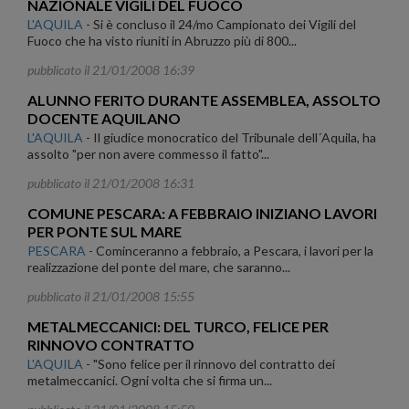
NAZIONALE VIGILI DEL FUOCO
L'AQUILA
-
Si è concluso il 24/mo Campionato dei Vigili del
Fuoco che ha visto riuniti in Abruzzo più di 800...
pubblicato il 21/01/2008 16:39
ALUNNO FERITO DURANTE ASSEMBLEA, ASSOLTO
DOCENTE AQUILANO
L'AQUILA
-
Il giudice monocratico del Tribunale dell´Aquila, ha
assolto "per non avere commesso il fatto"...
pubblicato il 21/01/2008 16:31
COMUNE PESCARA: A FEBBRAIO INIZIANO LAVORI
PER PONTE SUL MARE
PESCARA
-
Cominceranno a febbraio, a Pescara, i lavori per la
realizzazione del ponte del mare, che saranno...
pubblicato il 21/01/2008 15:55
METALMECCANICI: DEL TURCO, FELICE PER
RINNOVO CONTRATTO
L'AQUILA
-
"Sono felice per il rinnovo del contratto dei
metalmeccanici. Ogni volta che si firma un...