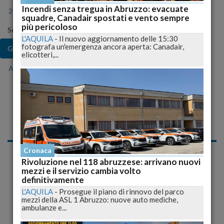
Incendi senza tregua in Abruzzo: evacuate
2024
2025
2026
squadre, Canadair spostati e vento sempre
più pericoloso
Seleziona il mese
L'AQUILA
-
Il nuovo aggiornamento delle 15:30
fotografa un'emergenza ancora aperta: Canadair,
Gen
Feb
Mar
Apr
Mag
Giu
Lug
elicotteri,...
Ago
Set
Ott
Nov
Dic
Notizie di Lunedì, 21
Gennaio 2008
Cronaca
«
1
2
»
Rivoluzione nel 118 abruzzese: arrivano nuovi
mezzi e il servizio cambia volto
definitivamente
Storico incontro a Valera (Venezuela) delle
L'AQUILA
-
Prosegue il piano di rinnovo del parco
associazioni abruzzesi.
mezzi della ASL 1 Abruzzo: nuove auto mediche,
ambulanze e...
L'AQUILA
-
Riproponiamo la diretta di sabato 19 gennaio del
nostro editore Gianfranco Di Giacomantonio in...