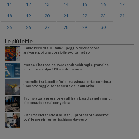
11
12
13
14
15
16
17
18
19
20
21
22
23
24
25
26
27
28
29
30
Le più lette
Caldo record sull'Italia: il peggio deve ancora
arrivare, poi una possibile svolta meteo
Meteo ribaltato nel weekend: nubifragi e grandine,
ecco dove colpirà l’Italia domenica
Incendio tra Lucoli e Roio, massima allerta: continua
il monitoraggio senza sosta delle autorità
Trump alza la pressione sull’Iran: basi Usa nel mirino,
diplomazia ormai congelata
Riforma elettorale Abruzzo, il professore avverte:
così le aree interne rischiano davvero