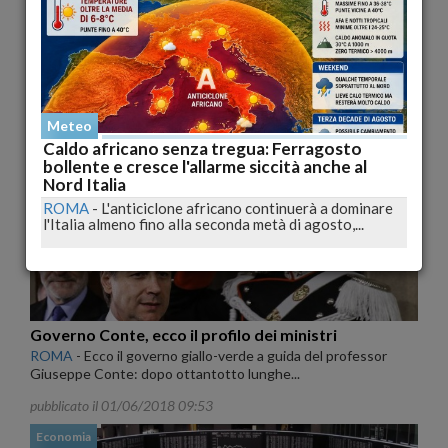
Nasce il governo M5s-Lega, Conte e i neoministri
hanno giurato al Quirinale
ROMA
-
Giuseppe Conte ha giurato nelle mani del Presidente
della Repubblica, Sergio Mattarella. Dopo il...
pubblicato il 01/06/2018 16:18
Meteo
Caldo africano senza tregua: Ferragosto
Politica
bollente e cresce l'allarme siccità anche al
Nord Italia
ROMA
-
L'anticiclone africano continuerà a dominare
l'Italia almeno fino alla seconda metà di agosto,...
Governo Conte, ecco il profilo dei ministri
ROMA
-
Ecco il governo giallo-verde a guida del professor
Giuseppe Conte: dopo ottantotto lunghe...
pubblicato il 01/06/2018 09:53
Economia