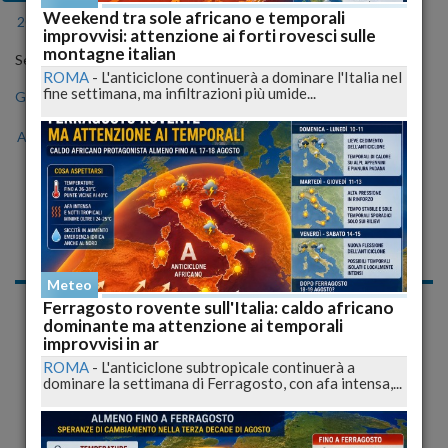
Weekend tra sole africano e temporali
2024
2025
2026
improvvisi: attenzione ai forti rovesci sulle
montagne italian
Seleziona il mese
ROMA
-
L'anticiclone continuerà a dominare l'Italia nel
fine settimana, ma infiltrazioni più umide...
Gen
Feb
Mar
Apr
Mag
Giu
Lug
Ago
Set
Ott
Nov
Dic
Notizie di Venerdì, 01
Giugno 2018
Meteo
Politica
Ferragosto rovente sull'Italia: caldo africano
dominante ma attenzione ai temporali
improvvisi in ar
ROMA
-
L'anticiclone subtropicale continuerà a
dominare la settimana di Ferragosto, con afa intensa,...