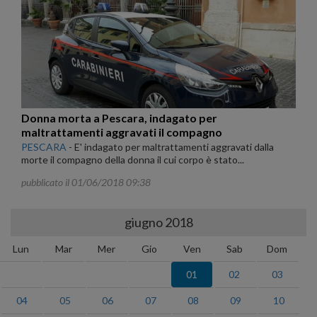
Donna morta a Pescara, indagato per
maltrattamenti aggravati il compagno
PESCARA
-
E' indagato per maltrattamenti aggravati dalla
morte il compagno della donna il cui corpo è stato...
pubblicato il 01/06/2018 09:38
giugno 2018
Lun
Mar
Mer
Gio
Ven
Sab
Dom
01
02
03
04
05
06
07
08
09
10