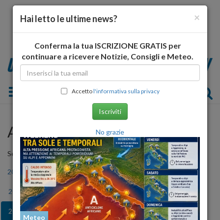
×
Hai letto le ultime news?
Conferma la tua ISCRIZIONE GRATIS per
continuare a ricevere Notizie, Consigli e Meteo.
Toggle navigation
Accetto
l'informativa sulla privacy
Iscriviti
Archivio Storico
No grazie
Seleziona l'anno
2006
2007
2008
2009
2010
2011
2012
2013
2014
2015
2016
2017
2018
2019
2020
2021
2022
2023
Meteo