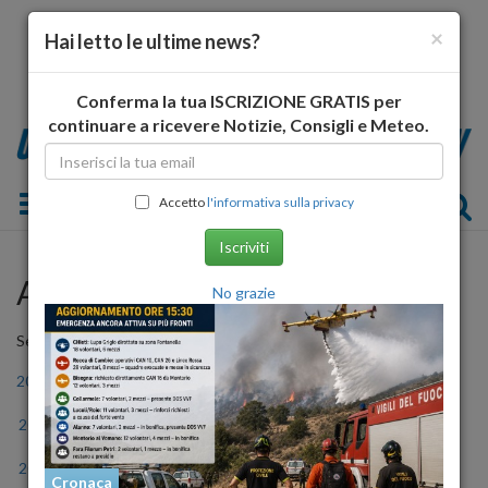
×
Hai letto le ultime news?
Conferma la tua ISCRIZIONE GRATIS per
continuare a ricevere Notizie, Consigli e Meteo.
Toggle navigation
Accetto
l'informativa sulla privacy
Iscriviti
Archivio Storico
No grazie
Seleziona l'anno
2006
2007
2008
2009
2010
2011
2012
2013
2014
2015
2016
2017
2018
2019
2020
2021
2022
2023
Cronaca