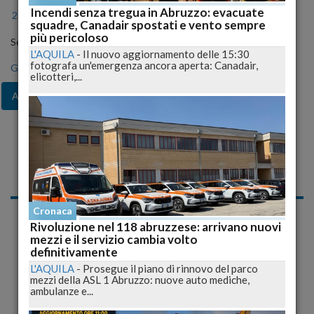
Incendi senza tregua in Abruzzo: evacuate
2024
2025
2026
squadre, Canadair spostati e vento sempre
più pericoloso
Seleziona il mese
L'AQUILA
-
Il nuovo aggiornamento delle 15:30
fotografa un'emergenza ancora aperta: Canadair,
Gen
Feb
Mar
Apr
Mag
Giu
Lug
elicotteri,...
Ago
Set
Ott
Nov
Dic
Notizie di Giovedì, 15
Agosto 2019
Cronaca
Cronaca
Rivoluzione nel 118 abruzzese: arrivano nuovi
mezzi e il servizio cambia volto
definitivamente
L'AQUILA
-
Prosegue il piano di rinnovo del parco
mezzi della ASL 1 Abruzzo: nuove auto mediche,
ambulanze e...