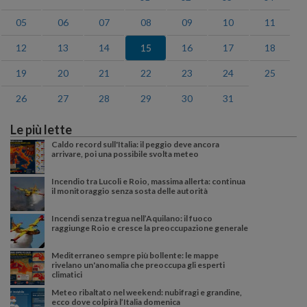
05
06
07
08
09
10
11
12
13
14
15
16
17
18
19
20
21
22
23
24
25
26
27
28
29
30
31
Le più lette
Caldo record sull'Italia: il peggio deve ancora
arrivare, poi una possibile svolta meteo
Incendio tra Lucoli e Roio, massima allerta: continua
il monitoraggio senza sosta delle autorità
Incendi senza tregua nell’Aquilano: il fuoco
raggiunge Roio e cresce la preoccupazione generale
Mediterraneo sempre più bollente: le mappe
rivelano un'anomalia che preoccupa gli esperti
climatici
Meteo ribaltato nel weekend: nubifragi e grandine,
ecco dove colpirà l’Italia domenica