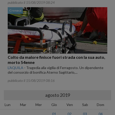
pubblicato il 15/08/2019 08:24
Cronaca
Colto da malore finisce fuori strada con la sua auto,
morto 54enne
L'AQUILA
-
Tragedia alla vigilia di Ferragosto. Un dipendente
del consorzio di bonifica Aterno Sagittario,...
pubblicato il 15/08/2019 08:16
agosto 2019
Lun
Mar
Mer
Gio
Ven
Sab
Dom
01
02
03
04