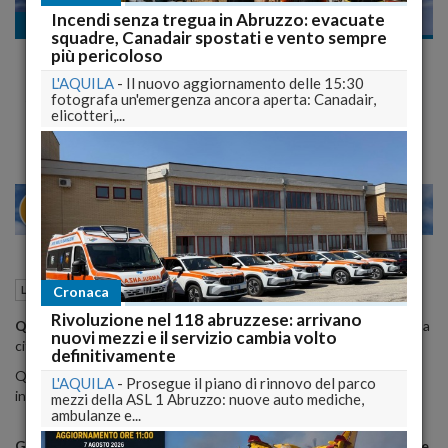
Incendi senza tregua in Abruzzo: evacuate
Le commemorazioni
squadre, Canadair spostati e vento sempre
6 aprile: con il Requiem di Verdi gli enti musicali
più pericoloso
aquilani omaggiano le 309 vittime del sisma 2009
L'AQUILA
-
Il nuovo aggiornamento delle 15:30
Questa sera ore 18, l’ingresso è libero
fotografa un'emergenza ancora aperta: Canadair,
elicotteri,...
20
26
MILANO
06 Aprile 2013
09:00
Cronaca
Le commemorazioni
L'Aquila (AQ)
Rivoluzione nel 118 abruzzese: arrivano
Quattro anni fa, il 6 aprile 2009, il tragico sisma
che ha colpito la
nuovi mezzi e il servizio cambia volto
città dell’Aquila e il suo circondario, con
309 vittime
.
definitivamente
Questo giorno è dedicato alla memoria di quanti direttamente o
L'AQUILA
-
Prosegue il piano di rinnovo del parco
indirettamente hanno perso la vita.
mezzi della ASL 1 Abruzzo: nuove auto mediche,
ambulanze e...
Gli Enti musicali Società Aquilana dei Concerti “B. Barattelli” e