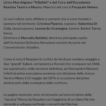
Lirico Marchigiano "V.Bellini" e del Coro dell'Accademia
Reatina Teatro e Music
a. Maestro del coro è
Pasquale Veleno
.
Le voci soliste sono affidate a cantanti che si sono formati o
operano nel territorio:
Cristina Piperno
, soprano;
Valentina Di
Cola
, mezzosoprano;
Leonardo Gramegna
, tenore;
Enrico Turco
,
basso.
Direttore è
Marcello Bufalini
, direttore principale ospite
dell’Orchestra Sinfonica Abruzzese nonché docente nel
Conservatorio cittadino.
Come è noto il Requiem fu scritto da Verdi per rendere omaggio a
due “grandi” italiani, certamente a Rossini che scompare nel 1868,
ma soprattutto, nella versione definitiva, ad Alessandro Manzoni.
Infatti la prima esecuzione avvenne con direzione dello stesso
Verdi a Milano il 22 maggio del 1874, in occasione del primo
anniversario della scomparsa dello scrittore.
Le pagine musicate sono strutturate sul testo in latino della
“classica” Messa da Requiem con l’aggiunta di un
Libera Me
che
riprende e sviluppa sul finale i concetti del
Dies Irae
.