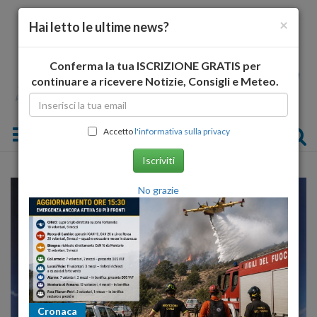
×
Hai letto le ultime news?
Conferma la tua ISCRIZIONE GRATIS per
continuare a ricevere Notizie, Consigli e Meteo.
Toggle navigation
Accetto
l'informativa sulla privacy
Iscriviti
No grazie
Cronaca