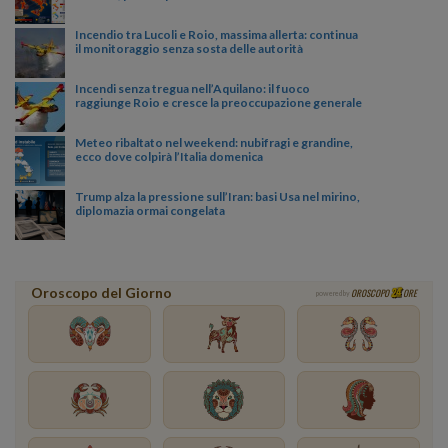
Incendio tra Lucoli e Roio, massima allerta: continua
il monitoraggio senza sosta delle autorità
Incendi senza tregua nell’Aquilano: il fuoco
raggiunge Roio e cresce la preoccupazione generale
Meteo ribaltato nel weekend: nubifragi e grandine,
ecco dove colpirà l’Italia domenica
Trump alza la pressione sull’Iran: basi Usa nel mirino,
diplomazia ormai congelata
Oroscopo del Giorno
OROSCOPO
ORE
powered by