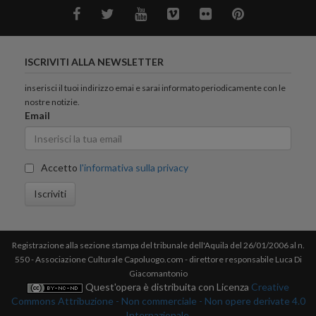
ISCRIVITI ALLA NEWSLETTER
inserisci il tuoi indirizzo emai e sarai informato periodicamente con le
nostre notizie.
Email
Accetto
l'informativa sulla privacy
Iscriviti
Registrazione alla sezione stampa del tribunale dell'Aquila del 26/01/2006 al n.
550 - Associazione Culturale Capoluogo.com - direttore responsabile Luca Di
Giacomantonio
Quest'opera è distribuita con Licenza
Creative
Commons Attribuzione - Non commerciale - Non opere derivate 4.0
Internazionale.