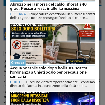
Cronaca
Abruzzo nella morsa del caldo: sfiorati i 40
gradi, Pescara resta in allerta massima
A Rischio l'Alberghiero di Villa Santa Maria
PESCARA
-
Temperature eccezionali in numerosi centri
della regione mentre prosegue l'ondata di calore....
22
27
VENEZIA
24 Ottobre 2023
09:59
Cronaca
Villa Santa Maria (CH)
Un allarme è stato lanciato dalla Cisl AbruzzoMolise riguardo
Cronaca
all'Istituto Alberghiero 'Marchitelli' di Villa Santa Maria, una storica
Acqua potabile solo dopo bollitura: scatta
scuola che ha formato rinomati chef e professionisti nel settore
l'ordinanza a Chieti Scalo per precauzione
della ristorazione. Secondo Davide Desiati, il segretario generale
sanitaria
della Cisl AbruzzoMolise, la scuola sta per perdere la sua specificità
CHIETI
-
Il Comune vieta temporaneamente il consumo
poiché sarà accorpata a un istituto omnicomprensivo.
diretto dell'acqua in alcune zone della città dopo...
Desiati ha fatto un appello a tutti i rappresentanti politici affinché
si tenga conto delle linee guida nazionali e regionali volte a
preservare la specificità delle scuole situate nelle zone montane.