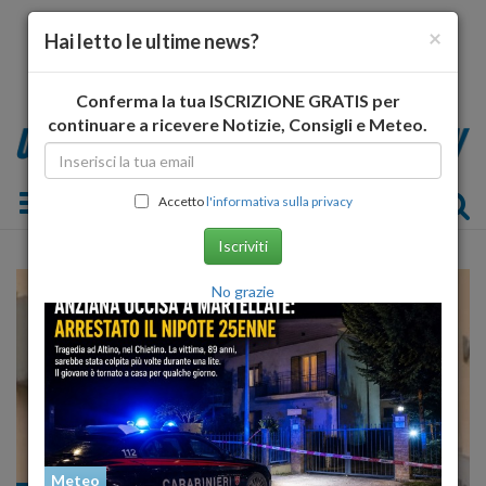
×
Hai letto le ultime news?
Conferma la tua ISCRIZIONE GRATIS per
continuare a ricevere Notizie, Consigli e Meteo.
Toggle navigation
Accetto
l'informativa sulla privacy
Iscriviti
No grazie
Meteo