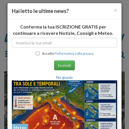
×
Hai letto le ultime news?
Conferma la tua ISCRIZIONE GRATIS per
continuare a ricevere Notizie, Consigli e Meteo.
Toggle navigation
Accetto
l'informativa sulla privacy
Iscriviti
No grazie
Meteo