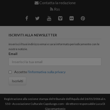
Contatta la redazione
Rss
ISCRIVITI ALLA NEWSLETTER
inserisci il tuoi indirizzo emai e sarai informato periodicamente con le
nostre notizie.
Email
Accetto
l'informativa sulla privacy
Iscriviti
Registrazione alla sezione stampa del tribunale dell'Aquila del 26/01/2006 al n.
550 - Associazione Culturale Capoluogo.com - direttore responsabile Luca Di
Giacomantonio