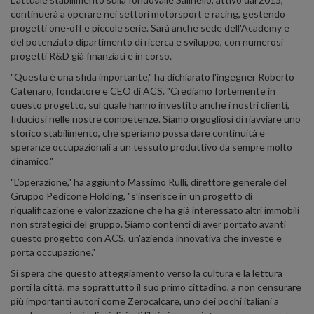
continuerà a operare nei settori motorsport e racing, gestendo
progetti one-off e piccole serie. Sarà anche sede dell'Academy e
del potenziato dipartimento di ricerca e sviluppo, con numerosi
progetti R&D già finanziati e in corso.
"Questa è una sfida importante," ha dichiarato l'ingegner Roberto
Catenaro, fondatore e CEO di ACS. "Crediamo fortemente in
questo progetto, sul quale hanno investito anche i nostri clienti,
fiduciosi nelle nostre competenze. Siamo orgogliosi di riavviare uno
storico stabilimento, che speriamo possa dare continuità e
speranze occupazionali a un tessuto produttivo da sempre molto
dinamico."
"L’operazione," ha aggiunto Massimo Rulli, direttore generale del
Gruppo Pedicone Holding, "s’inserisce in un progetto di
riqualificazione e valorizzazione che ha già interessato altri immobili
non strategici del gruppo. Siamo contenti di aver portato avanti
questo progetto con ACS, un'azienda innovativa che investe e
porta occupazione."
Si spera che questo atteggiamento verso la cultura e la lettura
porti la città, ma soprattutto il suo primo cittadino, a non censurare
più importanti autori come Zerocalcare, uno dei pochi italiani a