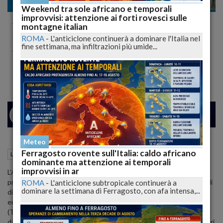
Lavoro
Weekend tra sole africano e temporali
improvvisi: attenzione ai forti rovesci sulle
ACS Investirà 4 Milioni per un Nuovo
montagne italian
Stabilimento a Tortoreto: 50 Nuove
ROMA
-
L'anticiclone continuerà a dominare l'Italia nel
fine settimana, ma infiltrazioni più umide...
Assunzioni in Arrivo
Espansione produttiva e innovazione nel settore dei materiali compositi
26
29
MILANO
Meteo
Ferragosto rovente sull'Italia: caldo africano
19 Giugno 2024
12:58
Lavoro
Tortoreto (TE)
dominante ma attenzione ai temporali
improvvisi in ar
L'Advanced Composites Solutions (ACS) Srl, azienda leader nella
produzione di componenti in fibra di carbonio per settori industriali
ROMA
-
L'anticiclone subtropicale continuerà a
dominare la settimana di Ferragosto, con afa intensa,...
diversificati, ha annunciato un investimento di quattro milioni di
euro per l'apertura di un secondo stabilimento a Tortoreto
(Teramo). Questa nuova struttura, situata a circa sei chilometri
dall'attuale sede operativa, vedrà l'assunzione di 50 nuovi operatori