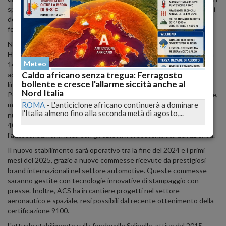
specializzati nella lavorazione di materiali compositi entro i prossimi
dodici mesi. ACS sta già preparando il personale con corsi di
formazione specifici per laminatori e finitori.
Nei giorni scorsi, ACS ha firmato un accordo con la Pedicone
Holding Srl, che prevede la locazione di un immobile storico di circa
Meteo
14.000 metri quadrati, situato nei pressi dell'incrocio tra la statale
Caldo africano senza tregua: Ferragosto
adriatica e la fondovalle Salinello. Questo sito ospiterà le nuove
bollente e cresce l'allarme siccità anche al
linee di produzione per il settore automotive e aerospace.
Nord Italia
Pedicone Holding si impegnerà a ristrutturare e ampliare l'immobile,
mentre ACS si occuperà dell'installazione e messa a regime dei
ROMA
-
L'anticiclone africano continuerà a dominare
l'Italia almeno fino alla seconda metà di agosto,...
nuovi macchinari, che incrementeranno la capacità produttiva del
400%. Inoltre, sarà realizzato un impianto fotovoltaico per
l'autoconsumo, in linea con gli obiettivi di sostenibilità dell'azienda.
Il nuovo stabilimento sarà operativo tra la fine del 2024 e i primi
mesi del 2025, grazie a nuove commesse ricevute da prestigiosi
brand internazionali nel settore automotive. Queste commesse
saranno gestite con tecnologie innovative di stampaggio con
presse. Inoltre, ACS ha in cantiere progetti nel settore
aeronautico e spaziale, resi possibili dal recente ottenimento della
certificazione 9100.
L'attuale stabilimento sulla fondovalle Salinello, attivo dal 2015,