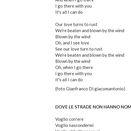
I go there with you
It's all I can do
Our love turns to rust
We're beaten and blown by the wind
Blown by the wind
Oh, and I see love
See our love turn to rust
We're beaten and blown by the wind
Blown by the wind
Oh, when I go there
I go there with you
It's all I can do
(foto Gianfranco Di giacomantonio)
DOVE LE STRADE NON HANNO NOME
Voglio correre
Voglio nascondermi