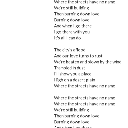
Where the streets have no name
We're still building
Then burning down love
Burning down love
And when I go there
I go there with you
It's all I can do
The city's aflood
And our love turns to rust
We're beaten and blown by the wind
Trampled in dust
I'll show you a place
High on a desert plain
Where the streets have no name
Where the streets have no name
Where the streets have no name
We're still building
Then burning down love
Burning down love
And when I go there