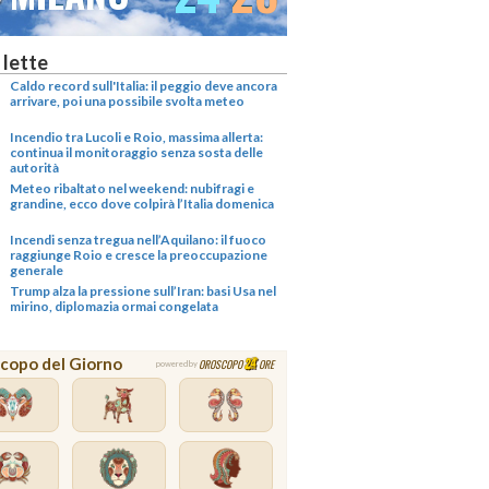
 lette
Caldo record sull'Italia: il peggio deve ancora
arrivare, poi una possibile svolta meteo
Incendio tra Lucoli e Roio, massima allerta:
continua il monitoraggio senza sosta delle
autorità
Meteo ribaltato nel weekend: nubifragi e
grandine, ecco dove colpirà l’Italia domenica
Incendi senza tregua nell’Aquilano: il fuoco
raggiunge Roio e cresce la preoccupazione
generale
Trump alza la pressione sull’Iran: basi Usa nel
mirino, diplomazia ormai congelata
copo del Giorno
OROSCOPO
ORE
powered by