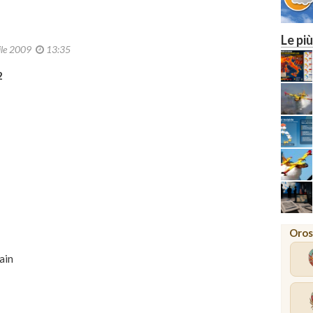
Le più
ile 2009
13:35
2
Oros
ain