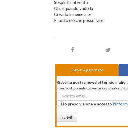
Sospinti dal vento
Oh, e quando vado là
Ci vado insieme a te
E' tutto ciò che posso fare
Tieniti Aggiornato
Ricevi la nostra newsletter giornalier
inserisci il tuoi indirizzo emai e sarai informa
Ho preso visione e accetto
l'inform
Iscriviti