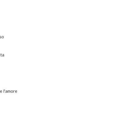
iso
ata
re l'amore