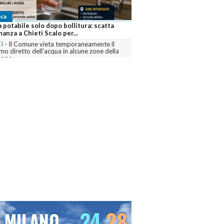
Cronaca
Notte di paura a Pescara: diversi minorenni in
ospedale dopo un abuso di alcol
PESCARA
-
Intervento di ambulanze e polizia sul
lungomare nord dopo i malori accusati da
numerosi ragazzi...
commenta
23
31
VENEZIA