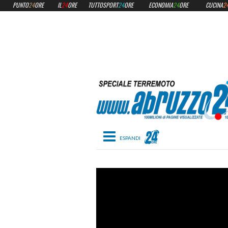
PUNTO
24
ORE
IL
24
ORE
TUTTOSPORT
24
ORE
ECONOMIA
24
ORE
CUCINA
2
Toggle navigation