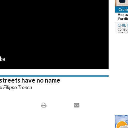
Cronaca
Acqua potabile solo dopo bollitura: scatta
l'ordinanza a Chieti Scalo per...
CHIETI
-
Il Comune vieta temporaneamente il
consumo diretto dell'acqua in alcune zone della
città dopo...
commenta
streets have no name
i Filippo Tronca
24
28
MILANO