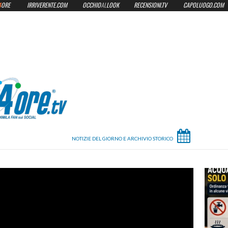
4
ORE
IRRIVERENTE.COM
OCCHIO
AL
LOOK
RECENSIONI.TV
CAPOLUOGO.COM