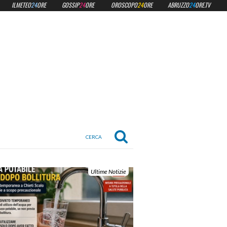
ILMETEO
24
ORE
GOSSIP
24
ORE
OROSCOPO
24
ORE
ABRUZZO
24
ORE.TV
Ultime Notizie